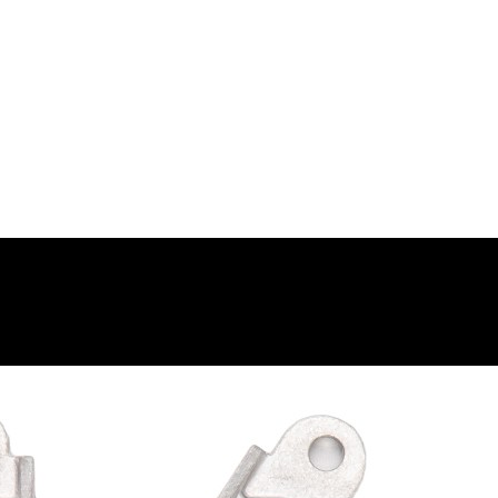
 موتوری و ارسال به شهرستان انجام میشود 09193937035