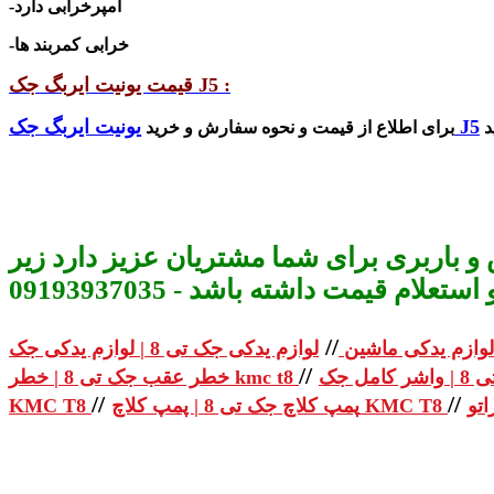
-آمپرخرابی دارد
-خرابی کمربند ها
قیمت یونیت ایربگ جک J5 :
یونیت ایربگ جک J5
برای اطلاع از قیمت و نحوه سفارش و خرید
و باربری برای شما مشتریان عزیز دارد زیر
م قیمت داشته باشد - 09193937035
//
لوازم یدکی ماشین
//
خطر عقب جک تی 8 | خطر kmc t8
//
//
پمپ کلاچ جک تی 8 | پمپ کلاچ KMC T8
KMC T8