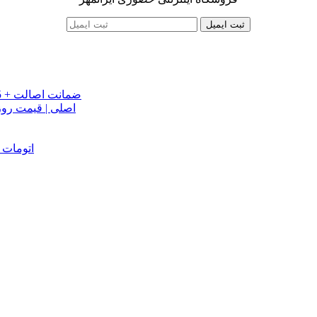
ثبت ایمیل
خرید تسمه تایم جک J5 اصلی اتومات | قیمت تسمه تایم JAC J5 + ضمانت اصالت
تسمه دینام جک S5 اص
دینام جک J5 | خرید و قیمت دینام جک J5 اتوماتیک | دینام جک J5 اتومات