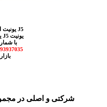
ایربگ جک 
93937035
بازار
یونیت ایربگ جک J5 شرکتی و اصلی