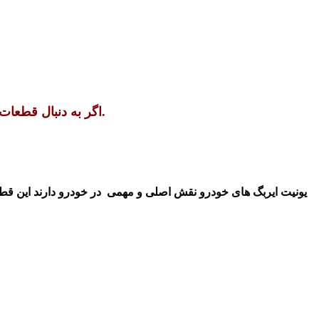
اگر به دنبال قطعات خودروهای جک ، لیفان ، برلیانس ، ولکس و جک تی 8 همین حالا با ما تماس بگیرید.
یونیت ایربگ های خودرو نقش اصلی و مهمی در خودرو دارند این قطع