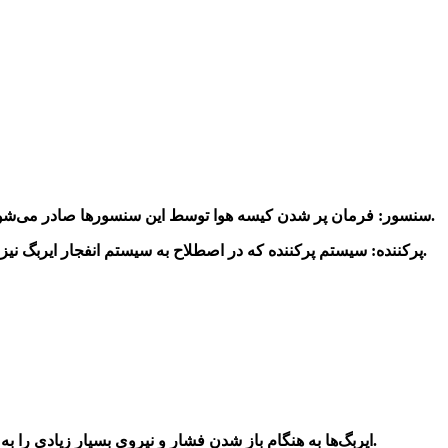
2-سنسور: فرمان پر شدن کیسه هوا توسط این سنسورها صادر می‌شوند. سنسورها بر اساس اندازه‌گیری نیرو (ضربه) وارده و یا شتاب منفی طراحی شده و به هنگام تصادف، دستور پر شدن را صادر می‌نمایند.
3-پرکننده: سیستم پرکننده که در اصطلاح به سیستم انفجار ایربگ نیز معروف است منجر به واکنش بین آزید سدیم و نیترات سدیم می‌گردد که در نتیجه این واکنش، گاز لازم جهت پر کردن ایربگ تولید می‌شود.
ایربگ‌ها به هنگام باز شدن فشار و نیروی بسیار زیادی را به بدن سرنشینان وارد می‌نمایند که شاید افراد بزرگسال تحمل این ضربه‌ها را داشته باشند ولیکن برای کودکان می‌تواند بسیار خطرآفرین باشد.