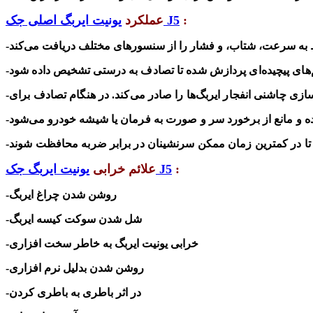
:
یونیت ایربگ اصلی جک J5
عملکرد
-
-
ی چاشنی انفجار ایربگ‌ها را صادر می‌کند.
-در هنگام تصادف برای
:
یونیت ایربگ جک J5
علائم خرابی
-روشن شدن چراغ ایربگ
-شل شدن سوکت کیسه ایربگ
-خرابی یونیت ایربگ به خاطر سخت افزاری
-روشن شدن بدلیل نرم افزاری
-در اثر باطری به باطری کردن