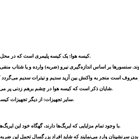
1-کیسه هوا: یک کیسه پلیمری است که در محل مناسب نصب شده که به هنگام تصادف پر از هوای فشرده می‌شود.
شایان ذکر است که کیسه هوا در چشم برهم زدنی پر می‌شود چراکه سرعت پر شدن آن در حدود 322 کیلومتر بر ساعت است.
4-سایر تجهیزات: از دیگر تجهیزات کیسه هوا می‌توان به چراغ هشداردهنده، سیستم کنترل و … اشاره نمود.
با وجود تمام مزایایی که ایربگ‌ها دارند، گهگاه خود این ایربگ‌ها بر میزان آسیب‌ها می‌افزایند و حتی می‌توانند منجر به مرگ نیز شوند.