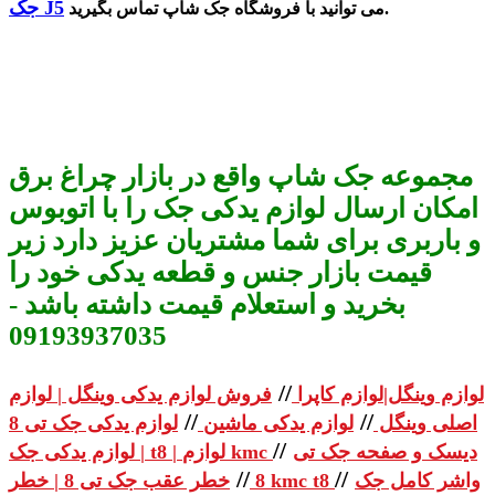
جک J5
می توانید با فروشگاه جک شاپ تماس بگیرید.
مجموعه جک شاپ واقع در بازار چراغ برق
امکان ارسال لوازم یدکی جک را با اتوبوس
و باربری برای شما مشتریان عزیز دارد زیر
قیمت بازار جنس و قطعه یدکی خود را
بخرید و استعلام قیمت داشته باشد -
09193937035
//
لوازم وینگل|لوازم کاپرا
فروش لوازم یدکی وینگل | لوازم
//
//
اصلی وینگل
لوازم یدکی ماشین
لوازم یدکی جک تی 8
//
دیسک و صفحه جک تی
| لوازم یدکی جک t8 | لوازم kmc
//
//
واشر کامل جک
خطر عقب جک تی 8 | خطر kmc t8
8