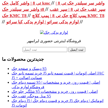
//
واشر سر سیلندر جک تی 8 |
تی 8 | واشر کامل جک kmc
//
سپر عقب جک تی 8 | سپر عقب
واشر سر سیلندر جک t8
//
پمپ کلاچ جک تی 8 | پمپ کلاچ KMC T8
جک KMC T8
//
//
لوازم یدکی سراتو | لوازم یدکی کیا سراتو
فروشگاه اینترنتی حضوری ایرانمهر
ثبت ایمیل
جدیدترین محصولات ما
دیسک و صفحه جک S5
خرید تسمه تایم جک J5 اصلی اتومات | قیمت تسمه تایم JAC
J5 + ضمانت اصالت
تسمه دینام جک S5 اصلی | قیمت روز، خرید و مشخصات |
فروشگاه لوازم یدکی
شلگیر جلو جک S5 اصلی | قیمت روز، خرید و مشخصات
میل موجگیرعقب جک S5
دینام جک J5 | خرید و قیمت دینام جک J5 اتوماتیک | دینام جک
J5 اتومات