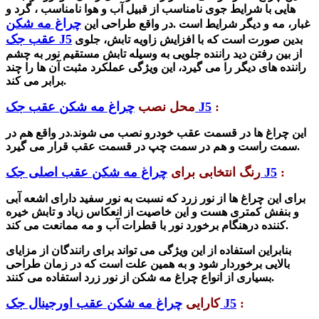
هایی با شرایط جوی نامناسب از قبیل آب و هوا نامناسب ، گرد و
چراغ مه شکن
غبار، مه و دیگر شرایط است .در واقع طراحی این
عقب جک J5
بدین صورت است که با افزایش زاویه تابش، جلوی
از بین رفتن دید راننده جلویی به وسیله تابش مستقیم نور به چشم
راننده های دیگر را می گیرد، این ویژگی عملکرد مثبت آن ها را چند
برابر می کند.
:
چراغ مه شکن عقب جک J5
محل نصب
این چراغ ها در قسمت عقب خودرو نصب می شوند.در واقع هم در
سمت راست و هم در سمت چپ در قسمت عقب قرار می گیرد.
:
چراغ مه شکن عقب اصلی جک J5
رنگ انتخابی برای
برای این چراغ ها از نور زرد که نسبت به نور سفید دارای اشعه آبی
و بنفش کمتری هست و این خاصیت از انعکاس زیاد و تابش خیره
کننده درهنگام برخورد نور با قطرات آب و مه ممانعت می کند.
بنابراین استفاده از این ویژگی می تواند برای رانندگان از مزایای
بالایی برخوردار شود و به همین علت است که در زمان طراحی
بسیاری از انواع چراغ مه شکن از نور زرد استفاده می کنند.
:
چراغ مه شکن عقب اورجینال جک J5
کارایی