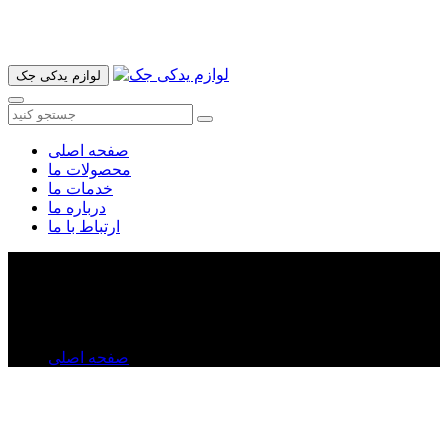
آدرس ما تهران میدان امام خمینی خیابان اکباتان پاساژ الغدیر طبقه
اول پلاک 36 فروشگاه ایرانمهر میباشد ارسال پیک موتوری و ارسال
به شهرستان انجام میشود 09193937035
لوازم یدکی جک
صفحه اصلی
محصولات ما
خدمات ما
درباره ما
ارتباط با ما
چراغ مه شکن عقب جک J۵
چراغ مه شکن عقب جک J۵
صفحه اصلی