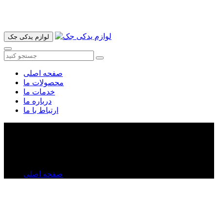
آدرس ما تهران میدان امام خمینی خیابان اکباتان پاساژ الغدیر طبقه
اول پلاک 36 فروشگاه ایرانمهر میباشد ارسال پیک موتوری و ارسال
به شهرستان انجام میشود 09193937035
لوازم یدکی جک
صفحه اصلی
محصولات ما
خدمات ما
درباره ما
ارتباط با ما
زه پروژکتور جلو جک S۳
زه پروژکتور جلو جک S۳
صفحه اصلی