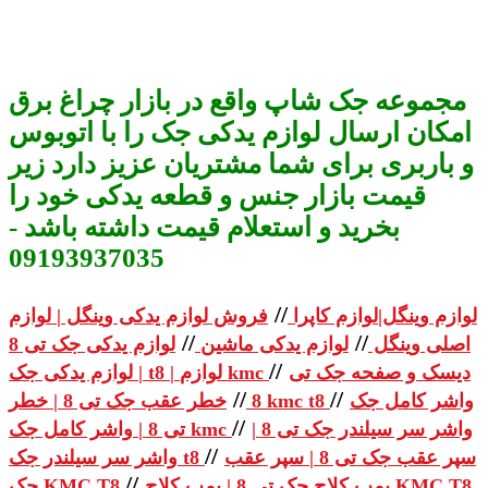
مجموعه جک شاپ واقع در بازار چراغ برق
امکان ارسال لوازم یدکی جک را با اتوبوس
و باربری برای شما مشتریان عزیز دارد زیر
قیمت بازار جنس و قطعه یدکی خود را
بخرید و استعلام قیمت داشته باشد -
09193937035
//
لوازم وینگل|لوازم کاپرا
فروش لوازم یدکی وینگل | لوازم
//
//
اصلی وینگل
لوازم یدکی ماشین
لوازم یدکی جک تی 8
//
دیسک و صفحه جک تی
| لوازم یدکی جک t8 | لوازم kmc
//
//
واشر کامل جک
خطر عقب جک تی 8 | خطر kmc t8
8
//
واشر سر سیلندر جک تی 8 |
تی 8 | واشر کامل جک kmc
//
سپر عقب جک تی 8 | سپر عقب
واشر سر سیلندر جک t8
//
پمپ کلاچ جک تی 8 | پمپ کلاچ KMC T8
جک KMC T8