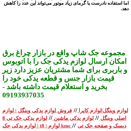
اما استفاده نادرست یا گرمای زیاد موتور می‌تواند این عدد را کاهش
دهد
.
مجموعه جک شاپ واقع در بازار چراغ برق
امکان ارسال لوازم یدکی جک را با اتوبوس
و باربری برای شما مشتریان عزیز دارد زیر
قیمت بازار جنس و قطعه یدکی خود را
بخرید و استعلام قیمت داشته باشد -
09193937035
//
لوازم وینگل|لوازم کاپرا
فروش لوازم یدکی وینگل | لوازم
//
//
اصلی وینگل
لوازم یدکی ماشین
لوازم یدکی جک تی 8
//
دیسک و صفحه جک تی
| لوازم یدکی جک t8 | لوازم kmc