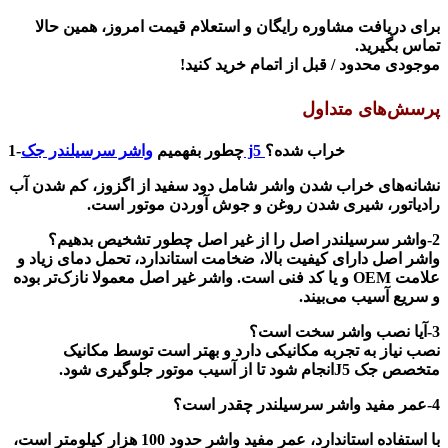
برای دریافت مشاوره رایگان و استعلام قیمت امروز، همین حالا
تماس بگیرید
.
موجودی محدود / قبل از اتمام خرید کنید
!
پرسش‌های متداول
خراب شده؟
j5
1-چطور بفهمیم
وا
شر سرسیلندر جک
نشانه‌های خراب شدن واشر شامل دود سفید از اگزوز، کم شدن آب
رادیاتور، شیری شدن روغن و جوش آوردن موتور است
.
2-واشر سرسیلندر اصل را از غیر اصل چطور تشخیص بدهیم؟
واشر اصل دارای کیفیت بالا، ضخامت استاندارد، تحمل دمای زیاد و
علامت OEM و یا کد فنی
است. واشر غیر اصل معمولا نازک‌تر بوده
و سریع آسیب می‌بیند
.
3-آیا نصب واشر سخت است؟
نصب نیاز به تجربه مکانیکی دارد و بهتر است توسط مکانیک
متخصص جک
J5
انجام شود تا از آسیب موتور جلوگیری شود
.
4-عمر مفید واشر سرسیلندر چقدر است؟
با استفاده استاندارد، عمر مفید واشر حدود 100 هزار کیلومتر است،