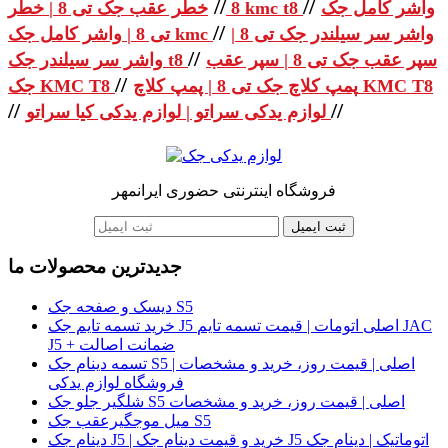
//
//
واشر کامل جک
خطر عقب جک تی 8 | خطر kmc t8
8
//
واشر سر سیلندر جک تی 8 |
تی 8 | واشر کامل جک kmc
//
سپر عقب جک تی 8 | سپر عقب
واشر سر سیلندر جک t8
//
پمپ کلاچ جک تی 8 | پمپ کلاچ KMC T8
جک KMC T8
//
//
لوازم یدکی سراتو | لوازم یدکی کیا سراتو
فروشگاه اینترنتی حضوری ایرانمهر
ثبت ایمیل
جدیدترین محصولات ما
دیسک و صفحه جک S5
خرید تسمه تایم جک J5 اصلی اتومات | قیمت تسمه تایم JAC
J5 + ضمانت اصالت
تسمه دینام جک S5 اصلی | قیمت روز، خرید و مشخصات |
فروشگاه لوازم یدکی
شلگیر جلو جک S5 اصلی | قیمت روز، خرید و مشخصات
میل موجگیرعقب جک S5
دینام جک J5 | خرید و قیمت دینام جک J5 اتوماتیک | دینام جک