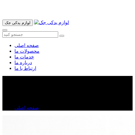
آدرس ما تهران میدان امام خمینی خیابان اکباتان پاساژ الغدیر طبقه
اول پلاک 36 فروشگاه ایرانمهر میباشد ارسال پیک موتوری و ارسال
به شهرستان انجام میشود 09193937035
لوازم یدکی جک
صفحه اصلی
محصولات ما
خدمات ما
درباره ما
ارتباط با ما
واشر سر سیلندر فلزی جک j۵ | واشر سر سیلندر جک j۵
واشر سر سیلندر فلزی جک j۵ | واشر سر سیلندر جک j۵
صفحه اصلی