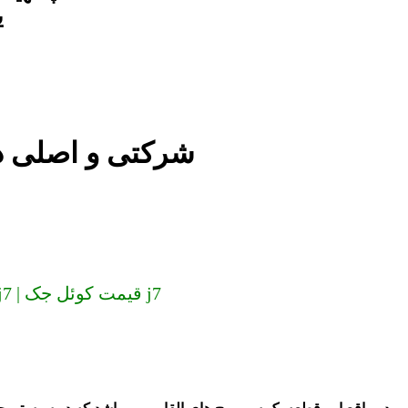
ی
کوئل جک j7 شرکتی و
ارسال به سراسر کشور (دیگر گران نخرید) کوئل جک j7 | قیمت کوئل جک j7