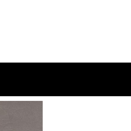
 موتوری و ارسال به شهرستان انجام میشود 09193937035