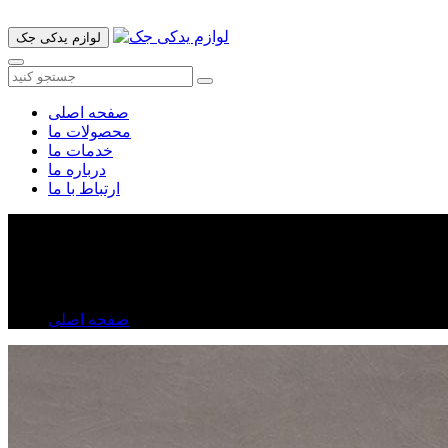
لوازم یدکی جک
صفحه اصلی
محصولات ما
خدمات ما
درباره ما
ارتباط با ما
کوئل جک j۷
کوئل جک j۷
صفحه اصلی