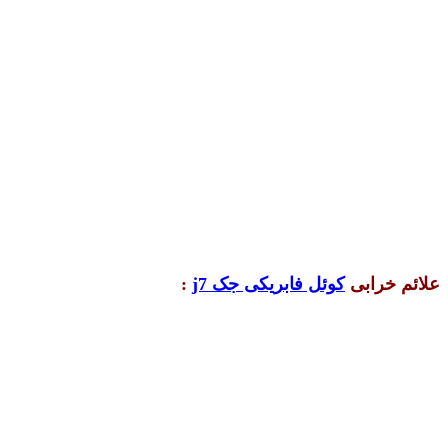
علائم خرابی
کوئل فابریکی جک j7
: