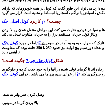
 دارد. می توان این طور گفت که کویل در همه خودروهای که دارای
کش
،
انقباض یا تراکم
،
انفجار یا انبساط
و
تخلیه است قرار می گیرد
چیست؟
کوئل اصلی جک j7
کاربرد
‌ها و سیلندر خودرو هدایت می کند.
این مراحل منتقل شدن و بالا بردن
ولتاژ کوئل جریان مستقیم برق را به جریان متناوب تبدیل می‌کند.
کوئل جک j7
نازک که حرارت به وجود آمده در سیم پیچ
اما در مورد
ها را جذب تا سبب صدمه به آنها وارد نشود. پس باید از بهترین مواد که جنس سیم های استفاده شده در سیم پیچ ها مسی است استفاده شود و تعداد دور سیم پیچ اولیه نیز حدود 250 تا 350 حلقه بوده که مقاومت
3 آهمی دارد .
شکل
کوئل جک جی 7
چگونه است؟
داده اند تا گرمای تولید شده در آنها را به خود جذب کرده و جلوگیری
کوئل جک j7
از خرابی سیم پیچ ها می باشد . خرابی
-وصل کردن سر وایر به بدنه
-بالا بردن گرما در موتور