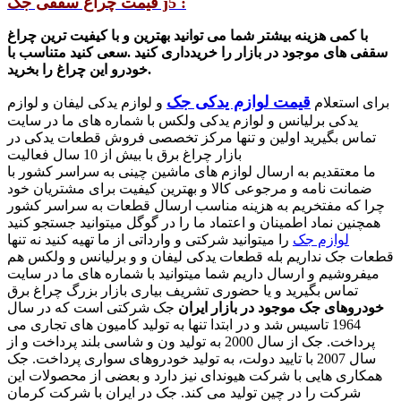
قیمت چراغ سقفی جک j5 :
با کمی هزینه بیشتر شما می توانید بهترین و با کیفیت ترین چراغ
سقفی های موجود در بازار را خریدداری کنید .سعی کنید متناسب با
خودرو این چراغ را بخرید.
قیمت لوازم یدکی جک
برای استعلام
و لوازم یدکی لیفان و لوازم
یدکی برلیانس و لوازم یدکی ولکس با شماره های ما در سایت
تماس بگیرید اولین و تنها مرکز تخصصی فروش قطعات یدکی در
بازار چراغ برق با بیش از 10 سال فعالیت
ما معتقدیم به ارسال لوازم های ماشین چینی به سراسر کشور با
ضمانت نامه و مرجوعی کالا و بهترین کیفیت برای مشتریان خود
چرا که مفتخریم به هزینه مناسب ارسال قطعات به سراسر کشور
همچنین نماد اطمینان و اعتماد ما را در گوگل میتوانید جستجو کنید
لوازم جک
را میتوانید شرکتی و وارداتی از ما تهیه کنید نه تنها
قطعات جک نداریم بله قطعات یدکی لیفان و و برلیانس و ولکس هم
میفروشیم و ارسال داریم شما میتوانید با شماره های ما در سایت
تماس بگیرید و یا حضوری تشریف بیاری بازار بزرگ چراغ برق
خودروهای جک موجود در بازار ایران
جک شرکتی است که در سال
1964 تاسیس شد و در ابتدا تنها به تولید کامیون های تجاری می
پرداخت. جک از سال 2000 به تولید ون و شاسی بلند پرداخت و از
سال 2007 با تایید دولت، به تولید خودروهای سواری پرداخت. جک
همکاری هایی با شرکت هیوندای نیز دارد و بعضی از محصولات این
شرکت را در چین تولید می کند. جک در ایران با شرکت کرمان