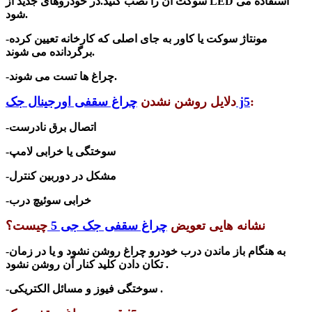
سوکت آن را نصب کنید.در خودروهای جدید از LED استفاده می
شود.
-مونتاژ سوکت یا کاور به جای اصلی که کارخانه تعیین کرده
برگردانده می شوند.
-چراغ ها تست می شوند.
:
چراغ سقفی اورجینال جک j5
دلایل روشن نشدن
-اتصال برق نادرست
-سوختگی یا خرابی لامپ
-مشکل در دوربین کنترل
-خرابی سوئیچ درب
نشانه هایی تعویض
چراغ سقفی جک جی 5
چیست؟
به هنگام باز ماندن درب خودرو چراغ روشن نشود و یا در زمان
-
تکان دادن کلید کنار آن روشن نشود .
-سوختگی فیوز و مسائل الکتریکی .