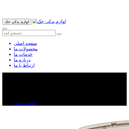
آدرس ما تهران میدان امام خمینی خیابان اکباتان پاساژ الغدیر طبقه
اول پلاک 36 فروشگاه ایرانمهر میباشد ارسال پیک موتوری و ارسال
به شهرستان انجام میشود 09193937035
لوازم یدکی جک
صفحه اصلی
محصولات ما
خدمات ما
درباره ما
ارتباط با ما
چراغ سقفی جک j۵
چراغ سقفی جک j۵
صفحه اصلی