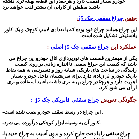
خودرو بسیار اهمیت دارد و هرچقدر این قطعه بهینه تری داشته
باشید مطمئن از کارایی آن بیشتر لذت خواهید برد
جنس
چراغ
سقفی جک j5
:
این چراغ
همانند چراغ قوه بوده که با تعدادی لامپ کوچک و یک کاور
پلاستیکی تشکیل شده است.
عملکرد این
چراغ سقفی جک j5 اصلی
:
یکی از مهمترین قسمت های نورپردازی اتاق خودرو این چراغ می
باشد که کیفیت این چراغ سقفی تا اندازه زیادی بر روی کیفیت
رانندگی در ساعت های تاریکی شبانه روز و دسترسی به همه نقاط
تاریک خودرو اثر زیادی دارد .
برای سرنشینان داخل خودرو بسیار
اهمیت دارد و هرچقدر چراغ بهینه تری داشته باشید استفاده بهتری
از آن می شود کرد.
چگونگی تعویض
چراغ سقفی فابریکی جک j5 :
ه است .
-این چراغ
در وسط سقف خودرو نصب
شد
-کاور آن به وسیله ابزار کوچکی درآورده می شود.
چ
راغ
سقفی را
با دقت خارج کرده و بدون آسیب به چراغ جدید یا
-