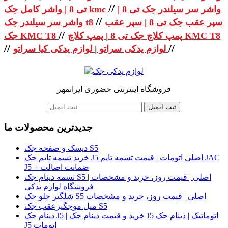
//
واشر سر سیلندر جک تی 8 |
تی 8 | واشر کامل جک kmc
//
سپر عقب جک تی 8 | سپر عقب
واشر سر سیلندر جک t8
//
پمپ کلاچ جک تی 8 | پمپ کلاچ KMC T8
جک KMC T8
//
//
لوازم یدکی سراتو | لوازم یدکی کیا سراتو
فروشگاه اینترنتی حضوری ایرانمهر
ثبت ایمیل
جدیدترین محصولات ما
دیسک و صفحه جک S5
خرید تسمه تایم جک J5 اصلی اتومات | قیمت تسمه تایم JAC
J5 + ضمانت اصالت
تسمه دینام جک S5 اصلی | قیمت روز، خرید و مشخصات |
فروشگاه لوازم یدکی
شلگیر جلو جک S5 اصلی | قیمت روز، خرید و مشخصات
میل موجگیرعقب جک S5
دینام جک J5 | خرید و قیمت دینام جک J5 اتوماتیک | دینام جک
J5 اتومات