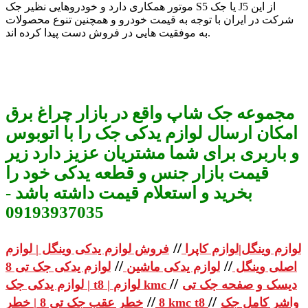
موتور همکاری دارد و خودروهایی نظیر جک S5 یا جک J5 از این
شرکت در ایران با توجه به قیمت خودرو و همچنین تنوع محصولات
به موفقیت هایی در فروش دست پیدا کرده اند.
مجموعه جک شاپ واقع در بازار چراغ برق
امکان ارسال لوازم یدکی جک را با اتوبوس
و باربری برای شما مشتریان عزیز دارد زیر
قیمت بازار جنس و قطعه یدکی خود را
بخرید و استعلام قیمت داشته باشد -
09193937035
//
لوازم وینگل|لوازم کاپرا
فروش لوازم یدکی وینگل | لوازم
//
//
اصلی وینگل
لوازم یدکی ماشین
لوازم یدکی جک تی 8
//
دیسک و صفحه جک تی
| لوازم یدکی جک t8 | لوازم kmc
//
//
واشر کامل جک
خطر عقب جک تی 8 | خطر kmc t8
8