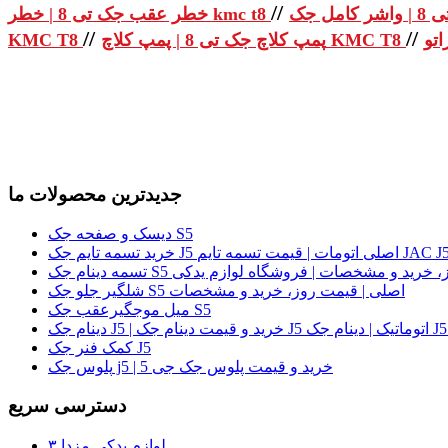
//
خطر عقب جک تی 8 | خطر kmc t8
//
//
پمپ کلاچ جک تی 8 | پمپ کلاچ KMC T8
KMC T8
جدیدترین محصولات ما
دیسک و صفحه جک S5
لی | قیمت روز، خرید و مشخصات | فروشگاه لوازم یدکی
شلگیر جلو جک S5 اصلی | قیمت روز، خرید و مشخصات
میل موجگیرعقب جک S5
کمک فنر جک J5
پلوس جک j5 | خرید و قیمت پلوس جک جی 5
دسترسی سریع
لوازم یدکی مزدا ۳