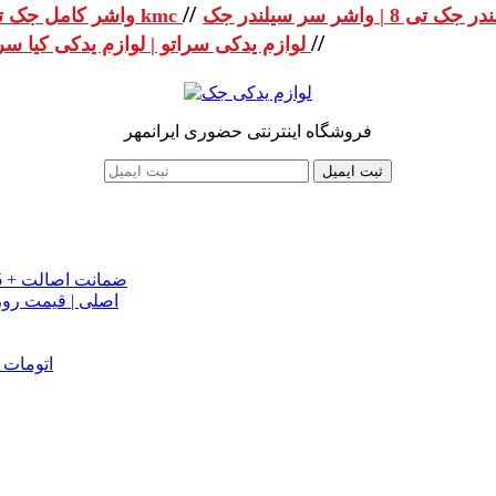
//
واشر کامل جک تی 8 | واشر کامل جک kmc
//
لوازم یدکی سراتو | لوازم یدکی کیا سراتو
فروشگاه اینترنتی حضوری ایرانمهر
ثبت ایمیل
خرید تسمه تایم جک J5 اصلی اتومات | قیمت تسمه تایم JAC J5 + ضمانت اصالت
تسمه دینام جک S5 اص
دینام جک J5 | خرید و قیمت دینام جک J5 اتوماتیک | دینام جک J5 اتومات