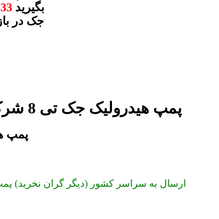
بگیرید
633
جک در باز
پمپ هیدرولیک جک تی 8 شرکتی و اصلی در مجموعه جک شاپ
پمپ هیدرولیک
ارسال به سراسر کشور (دیگر گران نخرید) پمپ هیدرولیک جک تی 8 | 