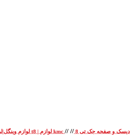
//
//
دیسک و صفحه جک تی 8
لوازم یدکی جک تی 8 | لوازم یدکی جک t8 | لوازم kmc
لوازم وینگل|لو