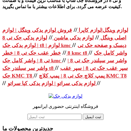
و تی 8 در فروشگاه جک شاپ با مناسب ترین قیمت و با ضمانت
کیفیت عرضه می گردد. برای اطلاعات بیشتر با ما تماس بگیرید.
//
لوازم وینگل|لوازم کاپرا
فروش لوازم یدکی وینگل | لوازم
//
//
اصلی وینگل
لوازم یدکی ماشین
لوازم یدکی جک تی 8
//
دیسک و صفحه جک تی
| لوازم یدکی جک t8 | لوازم kmc
//
//
واشر کامل جک
خطر عقب جک تی 8 | خطر kmc t8
8
//
واشر سر سیلندر جک تی 8 |
تی 8 | واشر کامل جک kmc
//
سپر عقب جک تی 8 | سپر عقب
واشر سر سیلندر جک t8
//
پمپ کلاچ جک تی 8 | پمپ کلاچ KMC T8
جک KMC T8
//
//
لوازم یدکی سراتو | لوازم یدکی کیا سراتو
فروشگاه اینترنتی حضوری ایرانمهر
ثبت ایمیل
جدیدترین محصولات ما