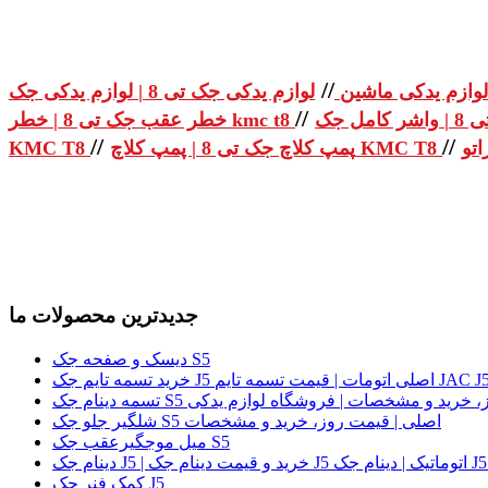
//
لوازم یدکی ماشین
//
خطر عقب جک تی 8 | خطر kmc t8
//
//
پمپ کلاچ جک تی 8 | پمپ کلاچ KMC T8
KMC T8
جدیدترین محصولات ما
دیسک و صفحه جک S5
لی | قیمت روز، خرید و مشخصات | فروشگاه لوازم یدکی
شلگیر جلو جک S5 اصلی | قیمت روز، خرید و مشخصات
میل موجگیرعقب جک S5
کمک فنر جک J5