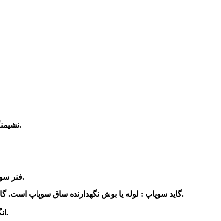
نشیمنگاه یا سیت سوپاپ موتور : قسمت سر پهن سوپاپ است که این قسمت دارای حلقه‌هایی از جنس چدن سانتریفوژ و یا آلیاژی مقاوم می‌باشد.
-فنر سوپاپ : قسمت انتهایی ساق سوپاپ و شکل مارپیچی دارد. این فنر از یک سمت به بدنه موتور و از سمت دیگر به خار نگهدارنده متصل می‌شود.
-گاید سوپاپ : لوله یا بوش نگهدارنده ساق سوپاپ است. گاید را از چدن سیاه تولید می‌کنند. این قطعه برای تنظیم حرکت مستقیم رفت و برگشتی سوپاپ و محافظت از ساقه در مقابل ضربات است.
و میل سوپاپ می باشد.
-ا