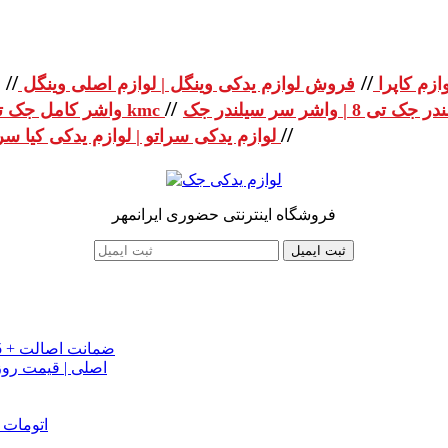
//
//
ازم کاپرا
فروش لوازم یدکی وینگل | لوازم اصلی وینگل
//
واشر کامل جک تی 8 | واشر کامل جک kmc
//
لوازم یدکی سراتو | لوازم یدکی کیا سراتو
فروشگاه اینترنتی حضوری ایرانمهر
ثبت ایمیل
خرید تسمه تایم جک J5 اصلی اتومات | قیمت تسمه تایم JAC J5 + ضمانت اصالت
تسمه دینام جک S5 اص
دینام جک J5 | خرید و قیمت دینام جک J5 اتوماتیک | دینام جک J5 اتومات