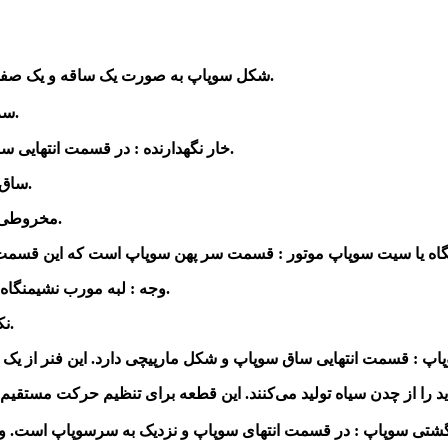
شکل سوپاپ به صورت یک ساقه و یک صفحه تخت (قارچ مانند ) است که در موتورهای مختلف، یکسان می‌باشد.
با اسبک می باشد.
-سر
-خار نگهدارنده : در قسمت انتهایی ساقه و پایین‌تر از سرسوپاپ بوده که محل اتصال فنرهای سوپاپ است.
-ساق سوپاپ : در واقع بدنه بلند و کشیده‌ای بوده که در گیت قرار می‌گیرد.
-مخروطی : قسمت دامنه سوپاپ و محل متصل شدن نشیمنگاه به ساقه است.
وجه : لبه مورب نشیمنگاه است که زاویه‌ای بین 30 تا 45 درجه بسته به نوع و ساختار موتور دارد.
نکته : زاویه 30 درجه برای خروجی دود و 45 درجه برای وردی هوا است.
نگشتی سوپاپ : در قسمت انتهای سوپاپ و نزدیک به سرسوپاپ است. و