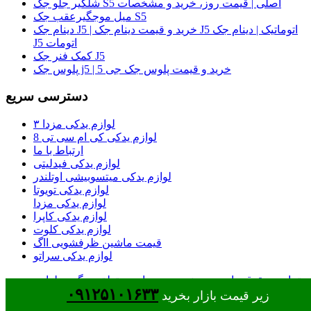
شلگیر جلو جک S5 اصلی | قیمت روز، خرید و مشخصات
میل موجگیرعقب جک S5
دینام جک J5 | خرید و قیمت دینام جک J5 اتوماتیک | دینام جک
J5 اتومات
کمک فنر جک J5
پلوس جک j5 | خرید و قیمت پلوس جک جی 5
دسترسی سریع
لوازم یدکی مزدا ۳
لوازم یدکی کی ام سی تی 8
ارتباط با ما
لوازم یدکی فیدلیتی
لوازم یدکی میتسوبیشی اوتلندر
لوازم یدکی تویوتا
لوازم یدکی مزدا
لوازم یدکی کاپرا
لوازم یدکی کلوت
قیمت ماشین ظرفشویی ااگ
لوازم یدکی سراتو
تمامی حقوق مادی و معنوی وب سایت متعلق به گروه لوازم
۰۹۱۲۵۱۰۱۶۳۳
یدکی جک شاپ قهاری می باشد
زیر قیمت بازار بخرید