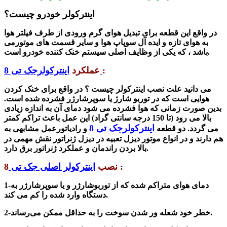
اینترکولر خودرو چیست؟
در واقع این قطعه برای
تبدیل هوای گرم ورودی از طرف فیلتر هوا
به هوای تازه و ایده‌ آل سوپاپ‌ هوا و سایر قسمت های موتورمی
باشد ، که یکی از وظایف اصلی سیستم خنک کننده خودرو است.
:
اینترکولرجک تی 8
عملکرد
می دانید علت نصب اینترکولر چیست ؟ در واقع برای خنک کردن
هوایی است که در توربو شارژ یا سوپرشارژر فشرده شده است.
بدین صورت زمانی که هوا فشرده می شود دمای آن به اندازه زیادی
بالا می رود (تا 150 درجه سانتی گراد) این عمل باعث تراکم کمتر
اینترکولرجک تی 8
می گردد. دو قطعه
و رادیاتورعمل مشابهی به
هم دارند و در انواع موتور دیزل تعبیه در دیزل ژنراتور نقش مهمی در
بالا بردن راندمان و عملکرد ژنراتور برق دارد.
8 :
نصب
اینترکولر اصلی جک تی
1-دمای هوای متراکم شده که از توربوشارژر و یا سوپرشارژر به
دستگاه وارد شده را کم می کند.
خطر خود شعله ور شدن سوخت را به حداقل ممکن می‌رساند.
2-