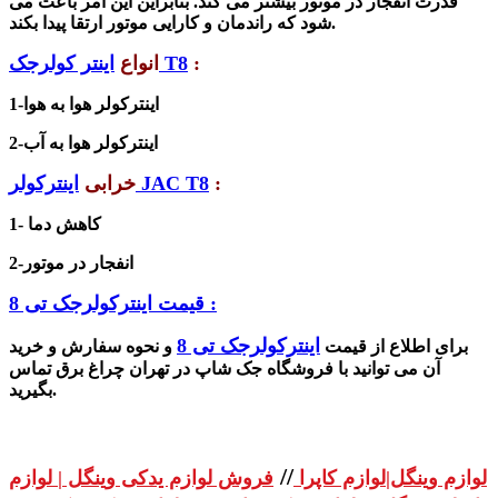
قدرت انفجار در موتور بیشتر می کند. بنابراین این امر باعث می
شود که راندمان و کارایی موتور ارتقا پیدا بکند.
:
اینتر کولرجک T8
انواع
اینترکولر هوا به هوا
1-
2-اینترکولر هوا به آب
:
اینترکولر JAC T8
خرابی
1- کاهش دما
2-انفجار در موتور
قیمت اینترکولرجک تی 8 :
اینترکولرجک تی 8
برای اطلاع از قیمت
و نحوه سفارش و خرید
آن می توانید با فروشگاه جک شاپ در تهران چراغ برق تماس
بگیرید.
//
لوازم وینگل|لوازم کاپرا
فروش لوازم یدکی وینگل | لوازم