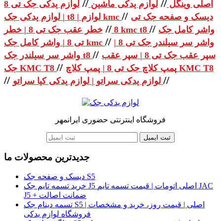
//
//
اصلی وینگل
لوازم یدکی ماشین
لوازم یدکی جک تی 8
//
دیسک و صفحه جک تی
| لوازم یدکی جک t8 | لوازم kmc
//
//
واشر کامل جک
خطر عقب جک تی 8 | خطر kmc t8
8
//
واشر سر سیلندر جک تی 8 |
تی 8 | واشر کامل جک kmc
//
سپر عقب جک تی 8 | سپر عقب
واشر سر سیلندر جک t8
//
پمپ کلاچ جک تی 8 | پمپ کلاچ KMC T8
جک KMC T8
//
//
لوازم یدکی سراتو | لوازم یدکی کیا سراتو
فروشگاه اینترنتی حضوری ایرانمهر
ثبت ایمیل
جدیدترین محصولات ما
دیسک و صفحه جک S5
خرید تسمه تایم جک J5 اصلی اتومات | قیمت تسمه تایم JAC
J5 + ضمانت اصالت
تسمه دینام جک S5 اصلی | قیمت روز، خرید و مشخصات |
فروشگاه لوازم یدکی