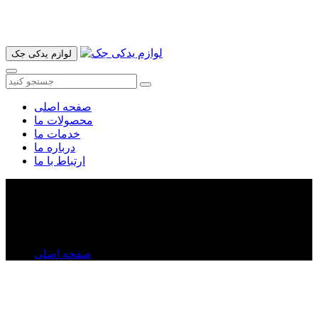
آدرس ما تهران میدان امام خمینی خیابان اکباتان پاساژ الغدیر طبقه
اول پلاک 36 فروشگاه ایرانمهر میباشد ارسال پیک موتوری و ارسال
به شهرستان انجام میشود 09193937035
لوازم یدکی جک
صفحه اصلی
محصولات ما
خدمات ما
درباره ما
ارتباط با ما
درپوش ترموسات جک S۵
درپوش ترموسات جک S۵
صفحه اصلی