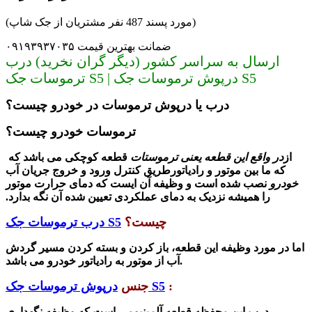
(مورد پسند 487 نفر مشتریان از جک شاپ)
ضمانت بهترین قیمت ۰۹۱۹۳۹۳۷۰۳۵
ارسال به سراسر کشور (دیگر گران نخرید) درب
ترموسات جک S5 | درپوش ترموسات جک S5
درب یا درپوش ترموسات در خودرو چیست؟
ترموسات خودرو چیست؟
از
در واقع این قطعه یعنی ترموستات
قطعه کوچکی می باشد که
که ما بین موتور و رادیاتور
طریق کنترل ورود و خروج جریان آب
خودرو
نصب شده است و وظیفه آن ایست که دمای حرارت موتور
را همیشه نزدیک به دمای عملکردی تعیین شده آن نگه بدارد.
چیست؟
درب ترموسات جک S5
اما در مورد وظیفه این قطعه، باز کردن و بسته کردن مسیر گردش
آب از موتور به رادیاتور خودرو می باشد.
:
درپوش ترموسات جک S5
جنس
درب این محفظه قطعه آلمینیومی است که وظیفه نگهداری