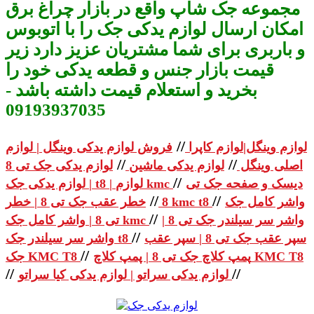
مجموعه جک شاپ واقع در بازار چراغ برق
امکان ارسال لوازم یدکی جک را با اتوبوس
و باربری برای شما مشتریان عزیز دارد زیر
قیمت بازار جنس و قطعه یدکی خود را
بخرید و استعلام قیمت داشته باشد -
09193937035
//
لوازم وینگل|لوازم کاپرا
فروش لوازم یدکی وینگل | لوازم
//
//
اصلی وینگل
لوازم یدکی ماشین
لوازم یدکی جک تی 8
//
دیسک و صفحه جک تی
| لوازم یدکی جک t8 | لوازم kmc
//
//
واشر کامل جک
خطر عقب جک تی 8 | خطر kmc t8
8
//
واشر سر سیلندر جک تی 8 |
تی 8 | واشر کامل جک kmc
//
سپر عقب جک تی 8 | سپر عقب
واشر سر سیلندر جک t8
//
پمپ کلاچ جک تی 8 | پمپ کلاچ KMC T8
جک KMC T8
//
//
لوازم یدکی سراتو | لوازم یدکی کیا سراتو