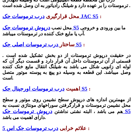
ترموستات را بر عهده دارد و شیلنگ رادیاتور به ان وصل شده است .
:
درب ترموسات جک JAC S5
محل قرارگیری
درپوش ترموسات جک S5
ما بین ورودی و خروجی
محل نصب
آب یا مایع خنک کننده در ترموستات میباشد.
:
درب ترموسات اصلی جک S5
ساختار
در حقیقت درپوش ترموستات از دو بخش تشکیل شده است .
قسمتی از آن ترموستات داخل آن قرار دارد و قسمت دیگر آن که
لوله ای زانویی شکل می باشد به شیلنگ انتقال مایع خنک کننده
وصل میباشد. این قطعه به وسیله دو پیچ به پوسته موتور متصل
است.
:
درب ترموسات اورجینال جک S5
اهمیت
از مهمترین اندازه های درپوش سطح نشیمن روی موتور و سطح
محل نشیمن ترموستات و قرارگرفتن سوراخهای مونتاژی نسبت به
درپوش ترموسات جک S5
هم می باشد ، البته نشتی نداشتن
دارای اهمیت می باشد.
:
علائم خرابی
درب ترموسات جک اس 5