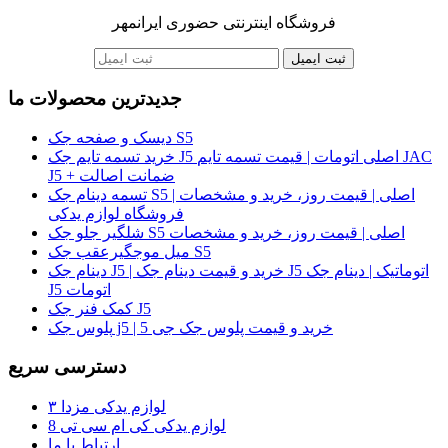
فروشگاه اینترنتی حضوری ایرانمهر
ثبت ایمیل
جدیدترین محصولات ما
دیسک و صفحه جک S5
خرید تسمه تایم جک J5 اصلی اتومات | قیمت تسمه تایم JAC
J5 + ضمانت اصالت
تسمه دینام جک S5 اصلی | قیمت روز، خرید و مشخصات |
فروشگاه لوازم یدکی
شلگیر جلو جک S5 اصلی | قیمت روز، خرید و مشخصات
میل موجگیرعقب جک S5
دینام جک J5 | خرید و قیمت دینام جک J5 اتوماتیک | دینام جک
J5 اتومات
کمک فنر جک J5
پلوس جک j5 | خرید و قیمت پلوس جک جی 5
دسترسی سریع
لوازم یدکی مزدا ۳
لوازم یدکی کی ام سی تی 8
ارتباط با ما