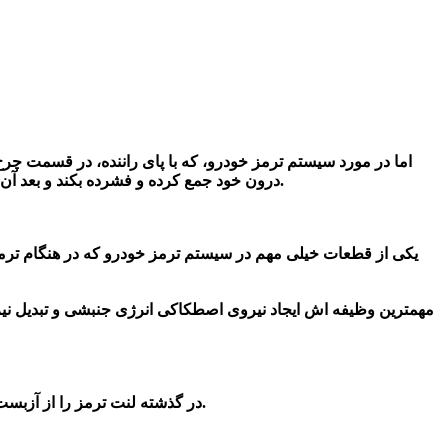
اما در مورد سیستم ترمز خودرو، که با پای راننده، در قسمت چ
درون خود جمع کرده و فشرده بکند و بعد آن را منتقل بکند .پس زمانی که شما راننده گرامی پدال ترمز را فشار میدهید روغن ترمز به لنت ها فشار وارد نموده و خودرو متوقف می شود.
یکی از قطعات خیلی مهم در سیستم ترمز خودرو که در هنگام تر
مهمترین وظیفه اش ایجاد نیروی اصطکاکی انرژی جنبشی و تبدیل نیر
در گذشته لنت ترمز را از آزبست می ساختند ولی امروزه این قطعه را از جنس‌های مختلفی مانند شیشه، لاستیک، رزین و مواد آلی و غیر آزبستی تولید و روانه بازار می کنند.