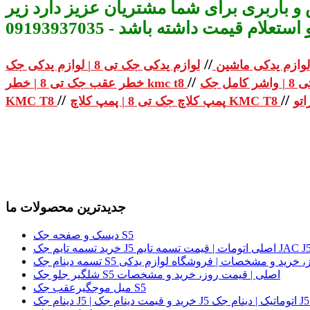
و باربری برای شما مشتریان عزیز دارد زیر
م قیمت داشته باشد - 09193937035
//
لوازم یدکی ماشین
//
خطر عقب جک تی 8 | خطر kmc t8
//
//
پمپ کلاچ جک تی 8 | پمپ کلاچ KMC T8
KMC T8
جدیدترین محصولات ما
دیسک و صفحه جک S5
لی | قیمت روز، خرید و مشخصات | فروشگاه لوازم یدکی
شلگیر جلو جک S5 اصلی | قیمت روز، خرید و مشخصات
میل موجگیرعقب جک S5