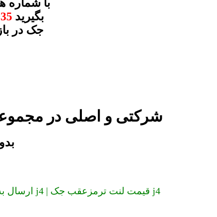
بگیرید
035
جک در باز
لنت ترمزعقب جک j4 شرکتی و اصلی در
لنت ت
ارسال به سراسر کشور (دیگر گران نخرید) لنت ترمزعقب جک j4 | قیمت لنت ترمزعقب جک j4