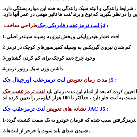
 شرایط رانندگی و البته سبک رانندگی به همه این موارد بستگی دارد.
ین را در نظر بگیرید که نوع و برند
لنت
ها تاثیر مهمی در عمر آنها دارد.
:
لنت ترمزعقب فابریکی جک j4
طراحی ساخت
1-افت فشار هیدرولیکی و پخش نیرو به وسیله سیلندر اصلی
2-کم شدن نیروی گیربکس به وسیله کمپرسورهای کوچک در ترمز
3-وجود چرخ دنده کوچک برای کم کردن گشتاور
4-داشتن وزن سبک روتور ترمز
:
لنت ترمزعقب اورجینال جک j5
مدت زمان تعویض
یین کرده که بعد از اتمام این مدت زمان باید
لومتر را تعیین کرده اند .
:
لنت ترمزعقب جک JAC J5
نشانه های تعویض
1-ترمزگرفتن سبب شده که فرمان خودرو به یک سمت کشیده گردد.
2-شنیدن صدای بلند سوت یا خرخر از لنت‌ها .