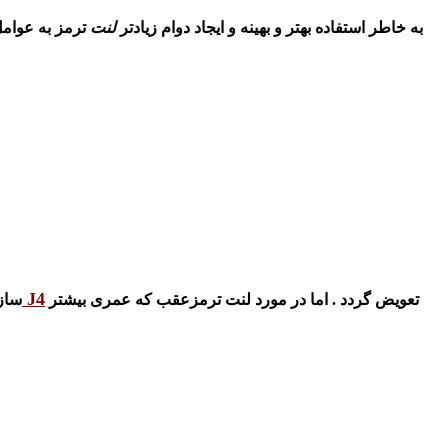
به خاطر استفاده بهتر و بهینه و ایجاد دوام زیادتر
لنت
ترمز به عوامل
لنت ترمزعقب جک J4
تعویض گردد . اما در مورد لنت ترمزعقب که عمری بیشتر
سازن