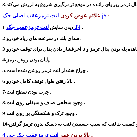
:
لنت ترمزعقب اصلی جک j5
علائم عوض کردن
لنت ترمزعقب جک J4
.
1-دیدن سایش
2-صدای بلند در سرعت های زیاد خودرو.
4-پایان بودن روغن ترمز
5-چراغ هشدار لنت ترمز روشن شده است .
6-بالا رفتن طول توقف کامل خودرو .
7-چرب بودن سطح لنت .
8-وجود سطحی صاف و سیقلی روی لنت .
9-وجود ترک و شکستگی بر روی لنت .
:
بالا بردن عمر
لنت ترمزعقب جک جی 4