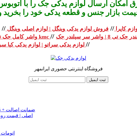
 امکان ارسال لوازم یدکی جک را با اتوبوس 
یمت بازار جنس و قطعه یدکی خود را بخرید و استعلا
//
//
ازم کاپرا
فروش لوازم یدکی وینگل | لوازم اصلی وینگل
//
واشر کامل جک تی 8 | واشر کامل جک kmc
//
لوازم یدکی سراتو | لوازم یدکی کیا سراتو
فروشگاه اینترنتی حضوری ایرانمهر
ثبت ایمیل
خرید تسمه تایم جک J5 اصلی اتومات | قیمت تسمه تایم JAC J5 + ضمانت اصالت
تسمه دینام جک S5 اص
دینام جک J5 | خرید و قیمت دینام جک J5 اتوماتیک | دینام جک J5 اتومات