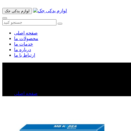
لوازم یدکی جک
صفحه اصلی
محصولات ما
خدمات ما
درباره ما
ارتباط با ما
لنت ترمزعقب جک j۴
لنت ترمزعقب جک j۴
صفحه اصلی