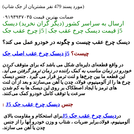
(مورد پسند 479 نفر مشتریان از جک شاپ)
ضمانت بهترین قیمت ۰۹۱۹۳۹۳۷۰۳۵
ارسال به سراسر کشور (دیگر گران نخرید) دیسک
چرخ عقب جک j5 | قیمت دیسک چرخ عقب جک j5
دیسک چرخ عقب چیست و چگونه در خودرو عمل می کند؟
چیست؟
دیسک چرخ عقب اصلی جک j5
در واقع قطعه‌ای دایره‌ای شکل می باشد که برای متوقف
کردن
خودرو در زمان مناسب به کمک راننده در زمان ترمز گرفتن می آید.
این قطعه
ما بین چرخ‌ها و لنت ترمز قرار می گیرد . جنس دیسک
چرخ ها را از آلومینیوم، فولاد، چدن یا آهن می‌سازند و بعد از آن لنت
های ترمز با ایجاد اصطکاک بر روی این دیسک ها به کم شدن
سرعت یا توقف کامل خودرو کمک می‌کنند.
جنس
دیسک چرخ عقب جک J5
:
دیسک چرخ عقب جک J5
در
برای استحکام و مقاومت بالای
آلومینیوم، فولاد،
برابر ضربات ، شتاب و وزن خودرو آنها را از جنس
چدن یا آهن می سازند.