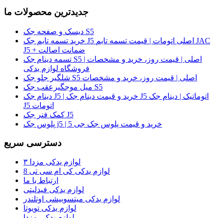
جدیدترین محصولات ما
دیسک و صفحه جک S5
خرید تسمه تایم جک J5 اصلی اتومات | قیمت تسمه تایم JAC
J5 + ضمانت اصالت
تسمه دینام جک S5 اصلی | قیمت روز، خرید و مشخصات |
فروشگاه لوازم یدکی
شلگیر جلو جک S5 اصلی | قیمت روز، خرید و مشخصات
میل موجگیرعقب جک S5
دینام جک J5 | خرید و قیمت دینام جک J5 اتوماتیک | دینام جک
J5 اتومات
کمک فنر جک J5
پلوس جک j5 | خرید و قیمت پلوس جک جی 5
دسترسی سریع
لوازم یدکی مزدا ۳
لوازم یدکی کی ام سی تی 8
ارتباط با ما
لوازم یدکی فیدلیتی
لوازم یدکی میتسوبیشی اوتلندر
لوازم یدکی تویوتا
لوازم یدکی مزدا