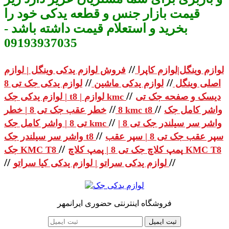
قیمت بازار جنس و قطعه یدکی خود را
بخرید و استعلام قیمت داشته باشد -
09193937035
//
لوازم وینگل|لوازم کاپرا
فروش لوازم یدکی وینگل | لوازم
//
//
اصلی وینگل
لوازم یدکی ماشین
لوازم یدکی جک تی 8
//
دیسک و صفحه جک تی
| لوازم یدکی جک t8 | لوازم kmc
//
//
واشر کامل جک
خطر عقب جک تی 8 | خطر kmc t8
8
//
واشر سر سیلندر جک تی 8 |
تی 8 | واشر کامل جک kmc
//
سپر عقب جک تی 8 | سپر عقب
واشر سر سیلندر جک t8
//
پمپ کلاچ جک تی 8 | پمپ کلاچ KMC T8
جک KMC T8
//
//
لوازم یدکی سراتو | لوازم یدکی کیا سراتو
فروشگاه اینترنتی حضوری ایرانمهر
ثبت ایمیل