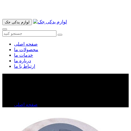
آدرس ما تهران میدان امام خمینی خیابان اکباتان پاساژ الغدیر طبقه
اول پلاک 36 فروشگاه ایرانمهر میباشد ارسال پیک موتوری و ارسال
به شهرستان انجام میشود 09193937035
لوازم یدکی جک
صفحه اصلی
محصولات ما
خدمات ما
درباره ما
ارتباط با ما
دیسک چرخ عقب جک j۵
دیسک چرخ عقب جک j۵
صفحه اصلی