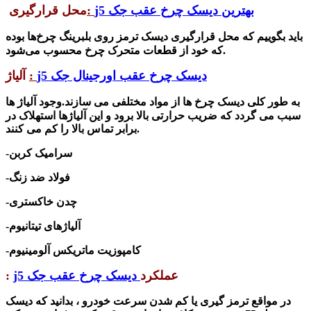
بهترین دیسک چرخ عقب جک j5
:
محل قرارگیری
باید بگوییم که محل قرارگیری دیسک ترمز روی بلبرینگ چرخ‌ها بوده
که خود از قطعات متحرک چرخ محسوب می‌شود.
دیسک چرخ عقب اورجینال جک j5
:
آلیاژ
به طور کلی دیسک چرخ ها از مواد مختلفی می سازند.وجود آلیاژ ها
سبب می گردد که ضریب حرارتی بالا برود و
این آلیاژها
استهلاک در
برابر تماس بالا را کم می کنند.
-سرامیک کربن
-فولاد ضد زنگ
-چدن خاکستری
-آلیاژهای تیتانیوم
-کامپوزیت ماتریکس آلومینیوم
عملکرد
دیسک چرخ عقب جک j5
:
در مواقع ترمز گیری یا کم شدن سرعت خودرو ، بدانید که دیسک