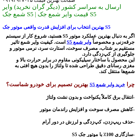
ضمانت بهترین قیمت ۰۹۱۹۳۹۳۷۰۳۵
ارسال به سراسر کشور (دیگر گران نخرید) وایر
شمع جک S5 | قیمت وایر شمع جک S5
S5
بهترین انتخاب برای افزایش قدرت واقعی موتور جک
اگر به دنبال
بهترین عملکرد موتور
S5
هستید، شروع کار از سیستم
جرقه‌زنی و مخصوصاً
وایر شمع S5
است. کیفیت وایر شمع تاثیر
مستقیم بر
شتاب، مصرف سوخت، استارت سرد، نرمی موتور و
جلوگیری از کپ‌زدگی
دارد
.
این محصول با ساختار
سیلیکونی مقاوم در برابر حرارت بالا
و
مغزی
رسانای دقیق
طراحی شده تا ولتاژ را بدون هیچ افتی به
شمع‌ها منتقل کند
.
چرا
بهترین تصمیم برای خودرو شماست؟
خرید وایر شمع S5
-انتقال برق کاملاً یکنواخت و بدون نشت ولتاژ
-کاهش مصرف سوخت و افزایش راندمان موتور
-حذف ریپ‌زدن، کپ‌زدگی و لرزش در دور آرام
-سازگاری 100٪ با موتور جک
S5