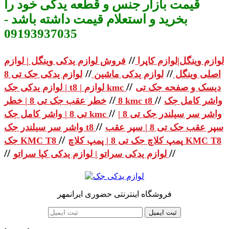
قیمت بازار جنس و قطعه یدکی خود را
بخرید و استعلام قیمت داشته باشد -
09193937035
//
لوازم وینگل|لوازم کاپرا
فروش لوازم یدکی وینگل | لوازم
//
//
اصلی وینگل
لوازم یدکی ماشین
لوازم یدکی جک تی 8
//
دیسک و صفحه جک تی
| لوازم یدکی جک t8 | لوازم kmc
//
//
واشر کامل جک
خطر عقب جک تی 8 | خطر kmc t8
8
//
واشر سر سیلندر جک تی 8 |
تی 8 | واشر کامل جک kmc
//
سپر عقب جک تی 8 | سپر عقب
واشر سر سیلندر جک t8
//
پمپ کلاچ جک تی 8 | پمپ کلاچ KMC T8
جک KMC T8
//
//
لوازم یدکی سراتو | لوازم یدکی کیا سراتو
فروشگاه اینترنتی حضوری ایرانمهر
ثبت ایمیل