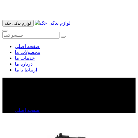
آدرس ما تهران میدان امام خمینی خیابان اکباتان پاساژ الغدیر طبقه
اول پلاک 36 فروشگاه ایرانمهر میباشد ارسال پیک موتوری و ارسال
به شهرستان انجام میشود 09193937035
لوازم یدکی جک
صفحه اصلی
محصولات ما
خدمات ما
درباره ما
ارتباط با ما
وایر شمع جک S۵
وایر شمع جک S۵
صفحه اصلی