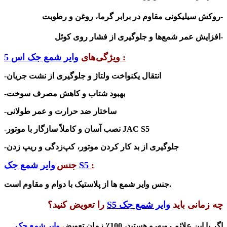
-روکش سیلیکونی مقاوم در برابر گرما، روغن و رطوبت
-افزایش عمر شمع‌ها و جلوگیری از فشار روی کوئل
:
ویژگی‌های
وایر شمع جک اس 5
-انتقال یکنواخت ولتاژ و جلوگیری از نشت جریان
-بهبود شتاب و کاهش مصرف سوخت
-ساختار ضد حرارت و عمر طولانی
JAC S5
-نصب آسان و کاملاً سازگار با موتور
-جلوگیری از بد کار کردن موتور، کپ‌زدگی و ریپ زدن
:
وایر شمع جک S5
جنس
جنس وایر شمع ها از پلاستیک با دوام و مقاوم است.
چه
زمانی باید
وایر شمع جک S5
را تعویض کنید؟
اگر با این علائم روبه‌رو هستید، 100٪ زمان تعویض
وایر شمع جک