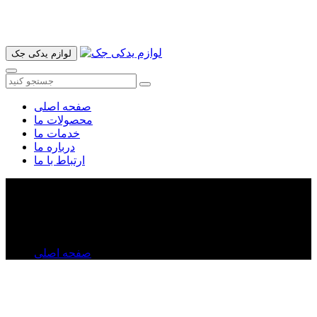
آدرس ما تهران میدان امام خمینی خیابان اکباتان پاساژ الغدیر طبقه
اول پلاک 36 فروشگاه ایرانمهر میباشد ارسال پیک موتوری و ارسال
به شهرستان انجام میشود 09193937035
لوازم یدکی جک
صفحه اصلی
محصولات ما
خدمات ما
درباره ما
ارتباط با ما
شاتون جک S۳
شاتون جک S۳
صفحه اصلی