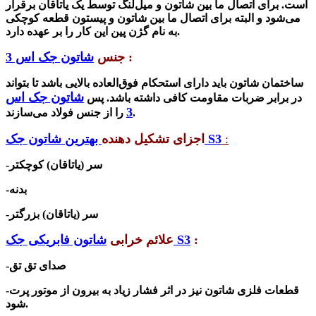
است. برای اتصال ما بین شاتون و میل‌لنگ توسط یک یاتاقان برقرار
می‌شود و البته برای اتصال ما بین شاتون و پیستون قطعه کوچکی
به نام گژن پین این کار را بر عهده دارد.
:
جنس
شاتون جک اس 3
ساختمان شاتون باید دارای استحکام فوق‌العاده بالایی باشد تا بتواند
شاتون جک اس
در برابر ضربات مقاومت کافی داشته باشد. پس
3
را از جنس فولاد می‌سازند.
:
بهترین شاتون جک S3
اجزای تشکیل دهنده
-سر (یاتاقان) کوچکتر
-بدنه
-سر (یاتاقان) بزرگتر
:
شاتون فابریکی جک S3
علائم خرابی
-صدای تق تق
-قطعات فلزی شاتون نیز در اثر فشار زیاد به بیرون از موتور پرت
شود.