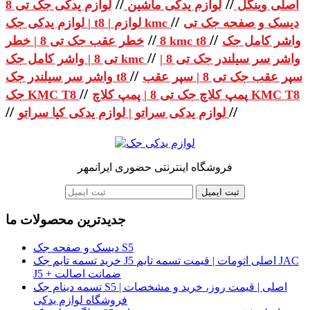
//
//
اصلی وینگل
لوازم یدکی ماشین
لوازم یدکی جک تی 8
//
دیسک و صفحه جک تی
| لوازم یدکی جک t8 | لوازم kmc
//
//
واشر کامل جک
خطر عقب جک تی 8 | خطر kmc t8
8
//
واشر سر سیلندر جک تی 8 |
تی 8 | واشر کامل جک kmc
//
سپر عقب جک تی 8 | سپر عقب
واشر سر سیلندر جک t8
//
پمپ کلاچ جک تی 8 | پمپ کلاچ KMC T8
جک KMC T8
//
//
لوازم یدکی سراتو | لوازم یدکی کیا سراتو
فروشگاه اینترنتی حضوری ایرانمهر
ثبت ایمیل
جدیدترین محصولات ما
دیسک و صفحه جک S5
خرید تسمه تایم جک J5 اصلی اتومات | قیمت تسمه تایم JAC
J5 + ضمانت اصالت
تسمه دینام جک S5 اصلی | قیمت روز، خرید و مشخصات |
فروشگاه لوازم یدکی