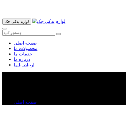
آدرس ما تهران میدان امام خمینی خیابان اکباتان پاساژ الغدیر طبقه
اول پلاک 36 فروشگاه ایرانمهر میباشد ارسال پیک موتوری و ارسال
به شهرستان انجام میشود 09193937035
لوازم یدکی جک
صفحه اصلی
محصولات ما
خدمات ما
درباره ما
ارتباط با ما
شاتون جک j۵ اتومات
شاتون جک j۵ اتومات
صفحه اصلی