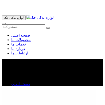
آدرس ما تهران میدان امام خمینی خیابان اکباتان پاساژ الغدیر طبقه
اول پلاک 36 فروشگاه ایرانمهر میباشد ارسال پیک موتوری و ارسال
به شهرستان انجام میشود 09193937035
لوازم یدکی جک
صفحه اصلی
محصولات ما
خدمات ما
درباره ما
ارتباط با ما
شیلنگ ورودی توربو شارژ جک S۵
شیلنگ ورودی توربو شارژ جک S۵
صفحه اصلی