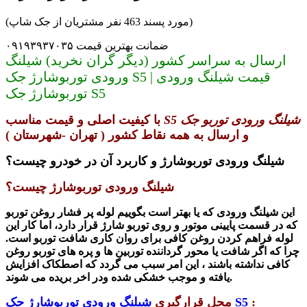
(مورد پسند 463 نفر مشتریان از جک شاپ)
ضمانت بهترین قیمت ۰۹۱۹۳۹۳۷۰۳۵
ارسال به سراسر کشور (دیگر گران نخرید) شیلنگ
ورودی توربوشارژ جک S5 | قیمت شیلنگ ورودی
توربوشارژ جک S5
شیلنگ ورودی توربو جک S5
با کیفیت اصلی و قیمت مناسب
و ارسال به همه نقاط کشور ( تهران -شهرستان )
شیلنگ ورودی توربوشارژ و کاربرد آن در خودرو چیست؟
شیلنگ ورودی توربوشارژ چیست؟
این شیلنگ ورودی که
یا بهتر است بگوییم لوله پر فشار روغن توربو
که در قسمت پایینی موتور و روی توربو شارژ قرار دارد، اما کار این
لوله فراهم کردن روغن کافی برای روان کاری شافت توربو است.
چرا که اگر شافت یا محور گرداننده توربین ها و پره های توربو روغن
کافی نداشته باشند ، این امر سبب می گردد که اصطکاک افزایش
یافته و موجب خشکی شده ودر اخر بریده می شوند.
:
شیلنگ ورودی توربوشارژ جک S5
محل قرارگیری