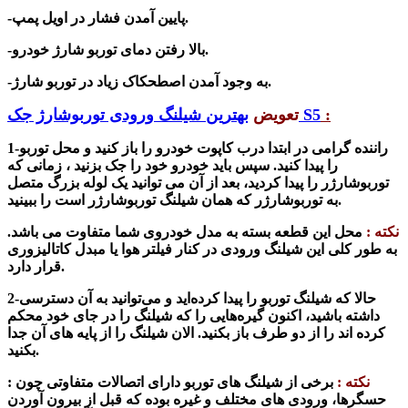
-پایین آمدن فشار در اویل پمپ.
-بالا رفتن دمای توربو شارژ خودرو.
-به وجود آمدن اصطحکاک زیاد در توربو شارژ.
:
بهترین شیلنگ ورودی توربوشارژ جک S5
تعویض
1-راننده گرامی در ابتدا درب کاپوت خودرو را باز کنید و محل توربو
را پیدا کنید.
سپس باید خودرو خود را جک بزنید ، زمانی که
توربوشارژر را پیدا کردید، بعد از آن می توانید یک لوله بزرگ متصل
به توربوشارژر که همان شیلنگ توربوشارژر است را ببینید.
نکته :
محل این قطعه بسته به مدل خودروی شما متفاوت می باشد.
به طور کلی این شیلنگ ورودی در کنار فیلتر هوا یا مبدل کاتالیزوری
قرار دارد.
2-حالا که شیلنگ توربو را پیدا کرده‌اید و می‌توانید به آن دسترسی
داشته باشید، اکنون گیره‌هایی را که شیلنگ را در جای خود محکم
کرده اند را از دو طرف باز بکنید. الان شیلنگ را از پایه های آن جدا
بکنید.
نکته :
ب
رخی از شیلنگ های توربو دارای اتصالات متفاوتی چون :
حسگرها، ورودی های مختلف و غیره بوده که قبل از بیرون آوردن