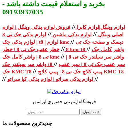
بخرید و استعلام قیمت داشته باشد -
09193937035
//
لوازم وینگل|لوازم کاپرا
فروش لوازم یدکی وینگل | لوازم
//
//
اصلی وینگل
لوازم یدکی ماشین
لوازم یدکی جک تی 8
//
دیسک و صفحه جک تی
| لوازم یدکی جک t8 | لوازم kmc
//
//
واشر کامل جک
خطر عقب جک تی 8 | خطر kmc t8
8
//
واشر سر سیلندر جک تی 8 |
تی 8 | واشر کامل جک kmc
//
سپر عقب جک تی 8 | سپر عقب
واشر سر سیلندر جک t8
//
پمپ کلاچ جک تی 8 | پمپ کلاچ KMC T8
جک KMC T8
//
//
لوازم یدکی سراتو | لوازم یدکی کیا سراتو
فروشگاه اینترنتی حضوری ایرانمهر
ثبت ایمیل
جدیدترین محصولات ما