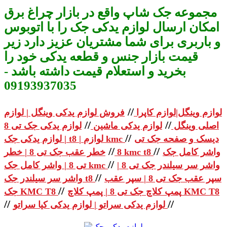
مجموعه جک شاپ واقع در بازار چراغ برق
امکان ارسال لوازم یدکی جک را با اتوبوس
و باربری برای شما مشتریان عزیز دارد زیر
قیمت بازار جنس و قطعه یدکی خود را
بخرید و استعلام قیمت داشته باشد -
09193937035
//
لوازم وینگل|لوازم کاپرا
فروش لوازم یدکی وینگل | لوازم
//
//
اصلی وینگل
لوازم یدکی ماشین
لوازم یدکی جک تی 8
//
دیسک و صفحه جک تی
| لوازم یدکی جک t8 | لوازم kmc
//
//
واشر کامل جک
خطر عقب جک تی 8 | خطر kmc t8
8
//
واشر سر سیلندر جک تی 8 |
تی 8 | واشر کامل جک kmc
//
سپر عقب جک تی 8 | سپر عقب
واشر سر سیلندر جک t8
//
پمپ کلاچ جک تی 8 | پمپ کلاچ KMC T8
جک KMC T8
//
//
لوازم یدکی سراتو | لوازم یدکی کیا سراتو