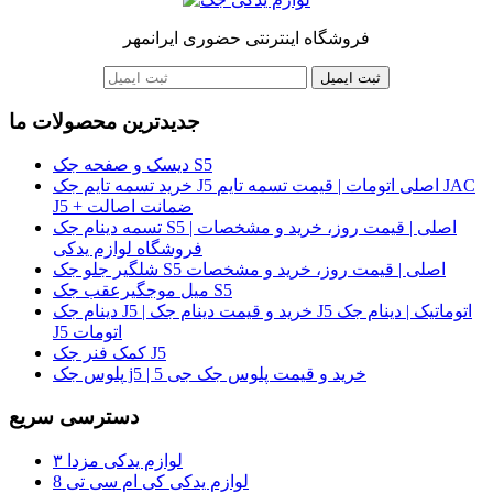
فروشگاه اینترنتی حضوری ایرانمهر
ثبت ایمیل
جدیدترین محصولات ما
دیسک و صفحه جک S5
خرید تسمه تایم جک J5 اصلی اتومات | قیمت تسمه تایم JAC
J5 + ضمانت اصالت
تسمه دینام جک S5 اصلی | قیمت روز، خرید و مشخصات |
فروشگاه لوازم یدکی
شلگیر جلو جک S5 اصلی | قیمت روز، خرید و مشخصات
میل موجگیرعقب جک S5
دینام جک J5 | خرید و قیمت دینام جک J5 اتوماتیک | دینام جک
J5 اتومات
کمک فنر جک J5
پلوس جک j5 | خرید و قیمت پلوس جک جی 5
دسترسی سریع
لوازم یدکی مزدا ۳
لوازم یدکی کی ام سی تی 8