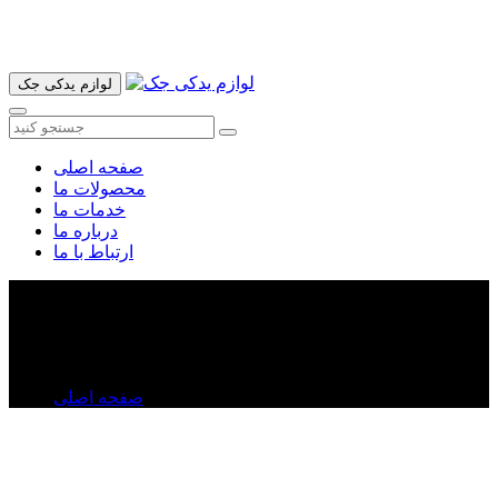
آدرس ما تهران میدان امام خمینی خیابان اکباتان پاساژ الغدیر طبقه
اول پلاک 36 فروشگاه ایرانمهر میباشد ارسال پیک موتوری و ارسال
به شهرستان انجام میشود 09193937035
لوازم یدکی جک
صفحه اصلی
محصولات ما
خدمات ما
درباره ما
ارتباط با ما
دیاق سپر جلو جک j۴
دیاق سپر جلو جک j۴
صفحه اصلی