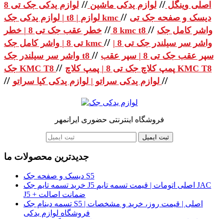
//
//
اصلی وینگل
لوازم یدکی ماشین
لوازم یدکی جک تی 8
//
دیسک و صفحه جک تی
| لوازم یدکی جک t8 | لوازم kmc
//
//
واشر کامل جک
خطر عقب جک تی 8 | خطر kmc t8
8
//
واشر سر سیلندر جک تی 8 |
تی 8 | واشر کامل جک kmc
//
سپر عقب جک تی 8 | سپر عقب
واشر سر سیلندر جک t8
//
پمپ کلاچ جک تی 8 | پمپ کلاچ KMC T8
جک KMC T8
//
//
لوازم یدکی سراتو | لوازم یدکی کیا سراتو
فروشگاه اینترنتی حضوری ایرانمهر
ثبت ایمیل
جدیدترین محصولات ما
دیسک و صفحه جک S5
خرید تسمه تایم جک J5 اصلی اتومات | قیمت تسمه تایم JAC
J5 + ضمانت اصالت
تسمه دینام جک S5 اصلی | قیمت روز، خرید و مشخصات |
فروشگاه لوازم یدکی