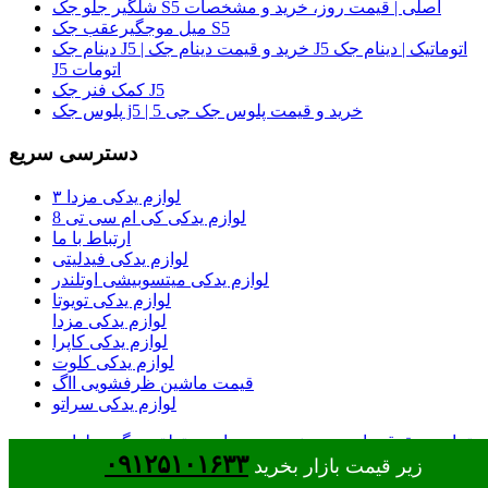
شلگیر جلو جک S5 اصلی | قیمت روز، خرید و مشخصات
میل موجگیرعقب جک S5
دینام جک J5 | خرید و قیمت دینام جک J5 اتوماتیک | دینام جک
J5 اتومات
کمک فنر جک J5
پلوس جک j5 | خرید و قیمت پلوس جک جی 5
دسترسی سریع
لوازم یدکی مزدا ۳
لوازم یدکی کی ام سی تی 8
ارتباط با ما
لوازم یدکی فیدلیتی
لوازم یدکی میتسوبیشی اوتلندر
لوازم یدکی تویوتا
لوازم یدکی مزدا
لوازم یدکی کاپرا
لوازم یدکی کلوت
قیمت ماشین ظرفشویی ااگ
لوازم یدکی سراتو
تمامی حقوق مادی و معنوی وب سایت متعلق به گروه لوازم
۰۹۱۲۵۱۰۱۶۳۳
یدکی جک شاپ قهاری می باشد
زیر قیمت بازار بخرید