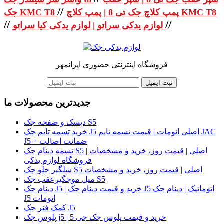
//
پمپ کلاچ جک تی 8 | پمپ کلاچ KMC T8
جک KMC T8
//
//
لوازم یدکی سراتو | لوازم یدکی کیا سراتو
فروشگاه اینترنتی حضوری ایرانمهر
ثبت ایمیل
جدیدترین محصولات ما
دیسک و صفحه جک S5
خرید تسمه تایم جک J5 اصلی اتومات | قیمت تسمه تایم JAC
J5 + ضمانت اصالت
تسمه دینام جک S5 اصلی | قیمت روز، خرید و مشخصات |
فروشگاه لوازم یدکی
شلگیر جلو جک S5 اصلی | قیمت روز، خرید و مشخصات
میل موجگیرعقب جک S5
دینام جک J5 | خرید و قیمت دینام جک J5 اتوماتیک | دینام جک
J5 اتومات
کمک فنر جک J5
پلوس جک j5 | خرید و قیمت پلوس جک جی 5