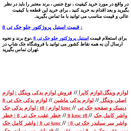
در واقع در مورد خرید کیفیت ، نوع جنس ، برند معتبر را باید در نظر
بگیرید و بعد اقدام به خرید کنید ، برای خرید این قطعه با کیفیت
عالی و قیمت مناسب می توانید با ما تماس بگیرید.
:
قیمت استیل پروژکتور جلو جک تی 8
برای استعلام قیمت
استیل پروژکتور جلو جک تی 8
،نوع برند و نحوه
ارسال آن به همه نقاط کشور می توانید با فروشگاه جک شاپ در
تهران تماس بگیرید.
//
لوازم وینگل|لوازم کاپرا
فروش لوازم یدکی وینگل | لوازم
//
//
اصلی وینگل
لوازم یدکی ماشین
لوازم یدکی جک تی 8
//
دیسک و صفحه جک تی
| لوازم یدکی جک t8 | لوازم kmc
//
//
واشر کامل جک
خطر عقب جک تی 8 | خطر kmc t8
8
//
واشر سر سیلندر جک تی 8 |
تی 8 | واشر کامل جک kmc
//
سپر عقب جک تی 8 | سپر عقب
واشر سر سیلندر جک t8