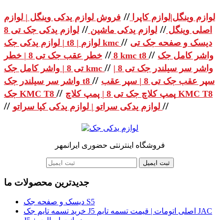
//
لوازم وینگل|لوازم کاپرا
فروش لوازم یدکی وینگل | لوازم
//
//
اصلی وینگل
لوازم یدکی ماشین
لوازم یدکی جک تی 8
//
دیسک و صفحه جک تی
| لوازم یدکی جک t8 | لوازم kmc
//
//
واشر کامل جک
خطر عقب جک تی 8 | خطر kmc t8
8
//
واشر سر سیلندر جک تی 8 |
تی 8 | واشر کامل جک kmc
//
سپر عقب جک تی 8 | سپر عقب
واشر سر سیلندر جک t8
//
پمپ کلاچ جک تی 8 | پمپ کلاچ KMC T8
جک KMC T8
//
//
لوازم یدکی سراتو | لوازم یدکی کیا سراتو
فروشگاه اینترنتی حضوری ایرانمهر
ثبت ایمیل
جدیدترین محصولات ما
دیسک و صفحه جک S5
خرید تسمه تایم جک J5 اصلی اتومات | قیمت تسمه تایم JAC