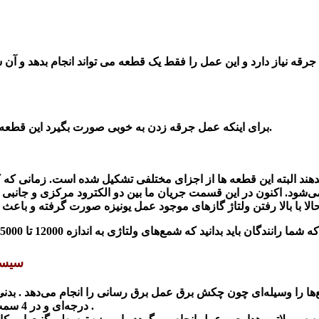
جرقه نیاز دارد و این عمل را فقط یک قطعه می تواند انجام بدهد و آ
می‌دهند.
برای اینکه عمل جرقه زدن به خوبی صورت بگیرد این قطعه 
هند البته این قطعه ها از اجزای
مختلفی
تشکیل شده
است. زمانی که
ک
ی‌شود. اکنون در این قسمت جریان ما بین دو الکترود مرکزی و
جانبی
د
حالا با بالا رفتن ولتاژ گازهای موجود عمل یونیزه صورت گرفته و
باعث ا
که
شما رانندگان باید بدانید که
شمع‌های
ولتاژی به اندازه
12000
تا
5000
سیست
درجه‌ای و در 4 سمت به سر وایرها ارسال و برق از وایر به شمع موتور انتقال پیدا می کند .