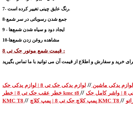
7- رنگ عایق چینی تغییر کرده است.
جمع
شدن
رسوباتی در
سر
شمع
8-
9 - ایجاد
دود
و سیاه شدن
شمع‌ها
م
ش
اهده
روغن
زدن
شمع‌ها
10-
قیمت شمع موتور جک تی 8 :
//
لوازم یدکی ماشین
//
خطر عقب جک تی 8 | خطر kmc t8
//
//
پمپ کلاچ جک تی 8 | پمپ کلاچ KMC T8
KMC T8