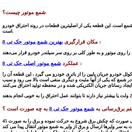
شمع موتور چیست؟
ن شمع است. این قطعه
یکی از اصلیترین قطعات در روند
احتراق
خودرو
است.
:
مکان قرارگیری
بهترین شمع موتور جک تی 8
را
روی موتور و به طور کلی بر روی
سر
سیلندر
خودرو قرار
:
عملکرد
شمع موتور اصلی جک تی 8
وئل
خودرو جریان پایین را از باتری خودرو می گیرد ، این قطعه آن را
ر
شمع
که یکی از آنها مثبت و دیگری منفی است بالا می رود و
سبب
یجاد رسانای
جریان الکتریکی شده و در محفظه تولید
احتراق
2
ولت یا بیشتر نیاز دارند تا بتوانند عمل
احتراق
م برق‌رسانی به
شمع موتور جک تی 8
به چه صورت است ؟
در واقع در اکثر سیستم های برق‌رسانی در روی سر لاک شمع‌ها را وسیله‌ای چون چکش برق عمل برق رسانی را انجام می‌دهد . بدنی صورت که چکش برق شروع به حرکت نموده و برق را به صورت 45