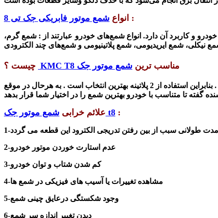
:
انوا
ع
شمع موتور فابریکی جک تی 8
خودرو و کاربرد آن دارد.
انواع شمع‌های خودرو
عبارتند از
: شمع گرم،
ع نیکلی، شمع ایریدیومی، شمع
پلاتینیومی
و
شمع‌های
مناسب ترین
شمع موتور جک
KMC T8
چیست ؟
مناسبترین شمع برای خودرو شمع 4 پلاتینه است ، البته قیمت آن بالا می باشد. می توان گفت که شمع 2 پلاتینه دارای قیمت مناسب است . بنابراین استفاده از 2 پلاتینه بهترین انتخاب است . به هرحال در موقع
:
شمع موتور جک t8
علائم خرابی
1-
2-عدم استارت
خوردن موتور خودرو
3-کم شدن شتاب و توان خودرو
4-م
شاهده
تغییرات یا آسیب های فیزیکی در شمع ها
5-وجود شکستگی درعایق چینی شمع
6-دیدن تغییر اندازه سر
شمع