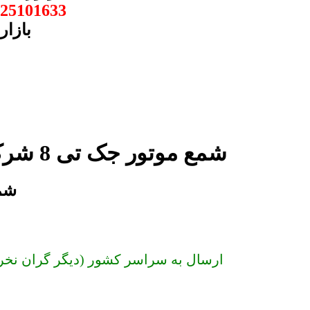
25101633
بازار
شمع موتور جک تی 8 شرکتی و اصلی در مجموعه جک شاپ
شمع مو
ارسال به سراسر کشور (دیگر گران نخرید) شمع موتور جک 