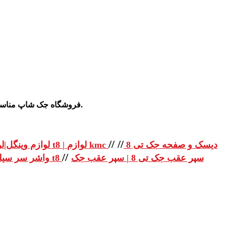
ش و اطلاع از قیمت آن می توانید با ما تماس بگیرید.
فروشگاه جک شاپ مناسبترین و بهترین ش
//
//
دیسک و صفحه جک تی 8
لوازم یدکی جک تی 8 | لوازم یدکی جک t8 | لوازم kmc
لوازم وینگل|لو
//
سپر عقب جک تی 8 | سپر عقب جک
واشر سر سیلندر جک تی 8 | واشر سر سیلندر جک t8