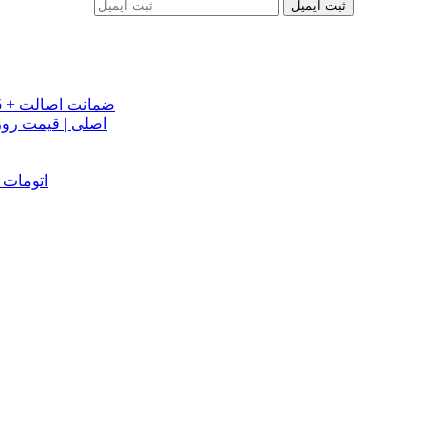
ثبت ایمیل
خرید تسمه تایم جک J5 اصلی اتومات | قیمت تسمه تایم JAC J5 + ضمانت اصالت
تسمه دینام جک S5 اص
دینام جک J5 | خرید و قیمت دینام جک J5 اتوماتیک | دینام جک J5 اتومات