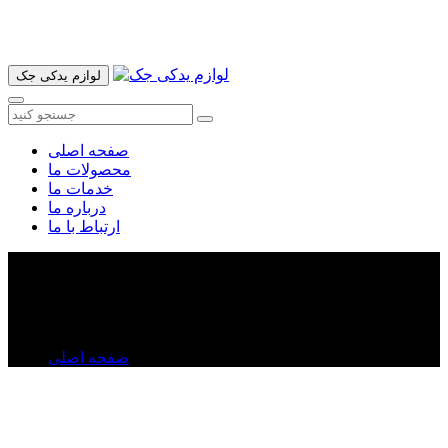
آدرس ما تهران میدان امام خمینی خیابان اکباتان پاساژ الغدیر طبقه
اول پلاک 36 فروشگاه ایرانمهر میباشد ارسال پیک موتوری و ارسال
به شهرستان انجام میشود 09193937035
لوازم یدکی جک
صفحه اصلی
محصولات ما
خدمات ما
درباره ما
ارتباط با ما
چراغ جلو جک S۳
چراغ جلو جک S۳
صفحه اصلی