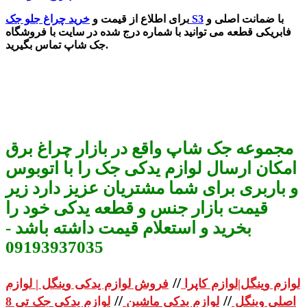
با ضمانت اصلی و
خرید چراغ جلو جک S3
برای اطلاع از قیمت و
فابریکی قطعه می توانید با شماره درج شده در سایت با فروشگاه
جک شاپ تماس بگیرید.
مجموعه جک شاپ واقع در بازار چراغ برق
امکان ارسال لوازم یدکی جک را با اتوبوس
و باربری برای شما مشتریان عزیز دارد زیر
قیمت بازار جنس و قطعه یدکی خود را
بخرید و استعلام قیمت داشته باشد -
09193937035
//
لوازم وینگل|لوازم کاپرا
فروش لوازم یدکی وینگل | لوازم
//
//
اصلی وینگل
لوازم یدکی ماشین
لوازم یدکی جک تی 8