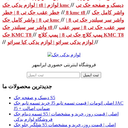
//
دیسک و صفحه جک تی
| لوازم یدکی جک t8 | لوازم kmc
//
//
واشر کامل جک
خطر عقب جک تی 8 | خطر kmc t8
8
//
واشر سر سیلندر جک تی 8 |
تی 8 | واشر کامل جک kmc
//
سپر عقب جک تی 8 | سپر عقب
واشر سر سیلندر جک t8
//
پمپ کلاچ جک تی 8 | پمپ کلاچ KMC T8
جک KMC T8
//
//
لوازم یدکی سراتو | لوازم یدکی کیا سراتو
فروشگاه اینترنتی حضوری ایرانمهر
ثبت ایمیل
جدیدترین محصولات ما
دیسک و صفحه جک S5
خرید تسمه تایم جک J5 اصلی اتومات | قیمت تسمه تایم JAC
J5 + ضمانت اصالت
تسمه دینام جک S5 اصلی | قیمت روز، خرید و مشخصات |
فروشگاه لوازم یدکی
شلگیر جلو جک S5 اصلی | قیمت روز، خرید و مشخصات