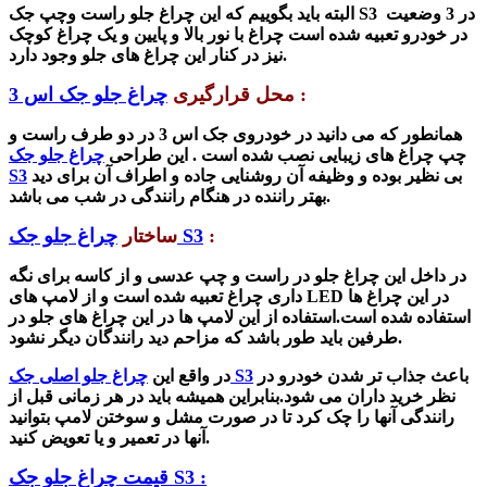
البته باید بگوییم که این چراغ جلو راست وچپ جک S3 در 3 وضعیت
در خودرو تعبیه شده است چراغ با نور بالا و پایین و یک چراغ کوچک
نیز در کنار این چراغ های جلو وجود دارد.
:
محل قرارگیری
چراغ جلو جک اس 3
همانطور که می دانید در خودروی جک اس 3 در دو طرف راست و
چپ چراغ های زیبایی نصب شده است . این طراحی
چراغ جلو جک
بی نظیر بوده و وظیفه آن روشنایی جاده و اطراف آن برای دید
S3
بهتر راننده در هنگام رانندگی در شب می باشد.
:
چراغ جلو جک S3
ساختار
در داخل این چراغ جلو در راست و چپ عدسی و از کاسه برای نگه
داری چراغ تعبیه شده است و از لامپ های LED در این چراغ ها
استفاده شده است.استفاده از این لامپ ها در این چراغ های جلو در
طرفین باید طور باشد که مزاحم دید رانندگان دیگر نشود.
باعث جذاب تر شدن خودرو در
چراغ جلو اصلی جک S3
در واقع این
نظر خرید داران می شود.بنابراین همیشه باید در هر زمانی قبل از
رانندگی آنها را چک کرد تا در صورت مشل و سوختن لامپ بتوانید
آنها در تعمیر و یا تعویض کنید.
قیمت چراغ جلو جک S3 :