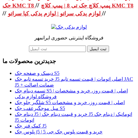
//
پمپ کلاچ جک تی 8 | پمپ کلاچ KMC T8
جک KMC T8
//
//
لوازم یدکی سراتو | لوازم یدکی کیا سراتو
فروشگاه اینترنتی حضوری ایرانمهر
ثبت ایمیل
جدیدترین محصولات ما
دیسک و صفحه جک S5
خرید تسمه تایم جک J5 اصلی اتومات | قیمت تسمه تایم JAC
J5 + ضمانت اصالت
تسمه دینام جک S5 اصلی | قیمت روز، خرید و مشخصات |
فروشگاه لوازم یدکی
شلگیر جلو جک S5 اصلی | قیمت روز، خرید و مشخصات
میل موجگیرعقب جک S5
دینام جک J5 | خرید و قیمت دینام جک J5 اتوماتیک | دینام جک
J5 اتومات
کمک فنر جک J5
پلوس جک j5 | خرید و قیمت پلوس جک جی 5