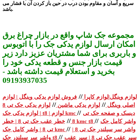
سریع و آسان و مقاوم بودن درب در حین باز کردن آن با فشار می
باشد.
مجموعه جک شاپ واقع در بازار چراغ برق
امکان ارسال لوازم یدکی جک را با اتوبوس
و باربری برای شما مشتریان عزیز دارد زیر
قیمت بازار جنس و قطعه یدکی خود را
بخرید و استعلام قیمت داشته باشد -
09193937035
//
لوازم وینگل|لوازم کاپرا
فروش لوازم یدکی وینگل | لوازم
//
//
اصلی وینگل
لوازم یدکی ماشین
لوازم یدکی جک تی 8
//
دیسک و صفحه جک تی
| لوازم یدکی جک t8 | لوازم kmc
//
//
واشر کامل جک
خطر عقب جک تی 8 | خطر kmc t8
8
//
واشر سر سیلندر جک تی 8 |
تی 8 | واشر کامل جک kmc
//
سپر عقب جک تی 8 | سپر عقب
واشر سر سیلندر جک t8