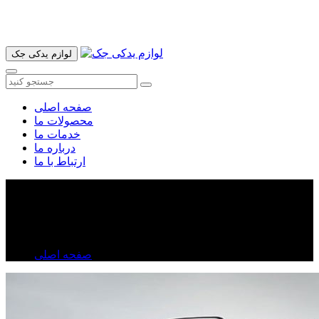
آدرس ما تهران میدان امام خمینی خیابان اکباتان پاساژ الغدیر طبقه
اول پلاک 36 فروشگاه ایرانمهر میباشد ارسال پیک موتوری و ارسال
به شهرستان انجام میشود 09193937035
لوازم یدکی جک
صفحه اصلی
محصولات ما
خدمات ما
درباره ما
ارتباط با ما
درب عقب جک S۳
درب عقب جک S۳
صفحه اصلی