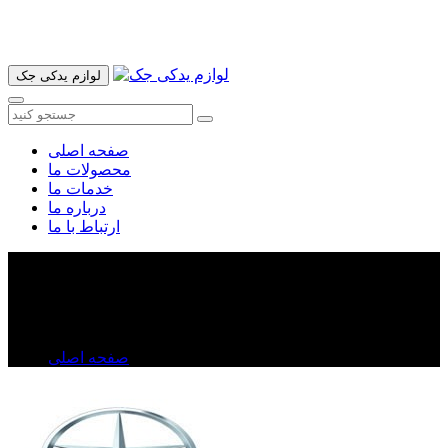
آدرس ما تهران میدان امام خمینی خیابان اکباتان پاساژ الغدیر طبقه
اول پلاک 36 فروشگاه ایرانمهر میباشد ارسال پیک موتوری و ارسال
به شهرستان انجام میشود 09193937035
لوازم یدکی جک
صفحه اصلی
محصولات ما
خدمات ما
درباره ما
ارتباط با ما
پیستون جک j۵
پیستون جک j۵
صفحه اصلی