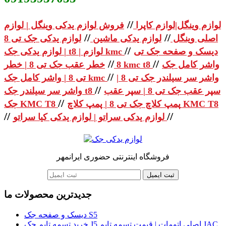
//
لوازم وینگل|لوازم کاپرا
فروش لوازم یدکی وینگل | لوازم
//
//
اصلی وینگل
لوازم یدکی ماشین
لوازم یدکی جک تی 8
//
دیسک و صفحه جک تی
| لوازم یدکی جک t8 | لوازم kmc
//
//
واشر کامل جک
خطر عقب جک تی 8 | خطر kmc t8
8
//
واشر سر سیلندر جک تی 8 |
تی 8 | واشر کامل جک kmc
//
سپر عقب جک تی 8 | سپر عقب
واشر سر سیلندر جک t8
//
پمپ کلاچ جک تی 8 | پمپ کلاچ KMC T8
جک KMC T8
//
//
لوازم یدکی سراتو | لوازم یدکی کیا سراتو
فروشگاه اینترنتی حضوری ایرانمهر
ثبت ایمیل
جدیدترین محصولات ما
دیسک و صفحه جک S5
خرید تسمه تایم جک J5 اصلی اتومات | قیمت تسمه تایم JAC