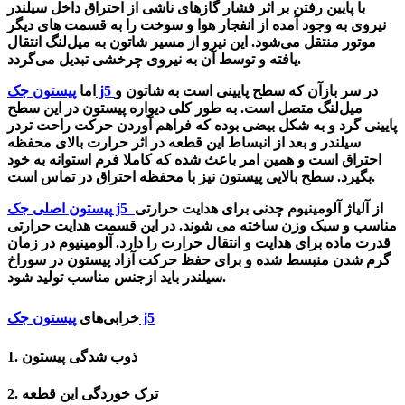
با پایین رفتن بر اثر فشار گازهای ناشی از احتراق داخل سیلندر
نیروی به وجود آمده از انفجار هوا و سوخت را به قسمت های دیگر
موتور منتقل می‌شود. این نیرو از مسیر شاتون به میل‌لنگ انتقال
یافته و توسط آن به نیروی چرخشی تبدیل می‌گردد.
در سر بازآن که سطح پایینی است به شاتون و
پیستون جک j5
اما
میل‌لنگ متصل است. به طور کلی دیواره‌ پیستون در این سطح
پایینی گرد و به شکل بیضی بوده که فراهم آوردن حرکت راحت تردر
سیلندر و بعد از انبساط این قطعه در اثر حرارت بالای محفظه‌
احتراق است و همین امر باعث شده که کاملا فرم استوانه به خود
بگیرد. سطح بالایی پیستون نیز با محفظه‌ احتراق در تماس است.
از آلیاژ آلومینیوم چدنی
برای هدایت حرارتی
پیستون اصلی جک j5
مناسب و سبک وزن
ساخته می شوند. در این قسمت هدایت حرارتی
قدرت ماده برای هدایت و انتقال حرارت را دارد. آلومینیوم در زمان
گرم شدن منبسط شده و برای حفظ حرکت آزاد پیستون در سوراخ
سیلندر باید ازجنس مناسب تولید شود.
پیستون جک j5
خرابی‌های
1. ذوب شدگی پیستون
2. ترک خوردگی این قطعه