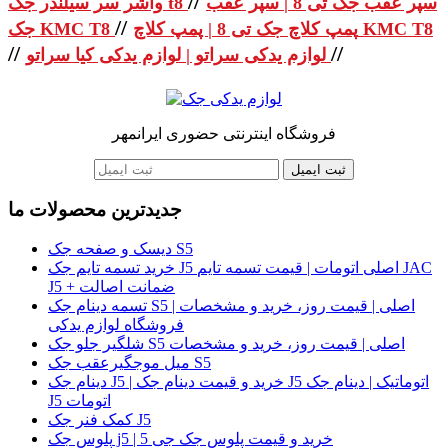
//
سپر عقب جک تی 8 | سپر عقب
واشر سر سیلندر جک t8
//
پمپ کلاچ جک تی 8 | پمپ کلاچ KMC T8
جک KMC T8
//
//
لوازم یدکی سراتو | لوازم یدکی کیا سراتو
فروشگاه اینترنتی حضوری ایرانمهر
ثبت ایمیل
جدیدترین محصولات ما
دیسک و صفحه جک S5
خرید تسمه تایم جک J5 اصلی اتومات | قیمت تسمه تایم JAC
J5 + ضمانت اصالت
تسمه دینام جک S5 اصلی | قیمت روز، خرید و مشخصات |
فروشگاه لوازم یدکی
شلگیر جلو جک S5 اصلی | قیمت روز، خرید و مشخصات
میل موجگیرعقب جک S5
دینام جک J5 | خرید و قیمت دینام جک J5 اتوماتیک | دینام جک
J5 اتومات
کمک فنر جک J5
پلوس جک j5 | خرید و قیمت پلوس جک جی 5