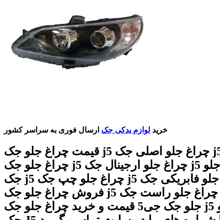
خرید
لوازم یدکی جک
ارسال فوری به سراسر کشور
قیمت چراغ جلو جک j5 چراغ جلو اصلی جک j5 بهترین
چراغ جلو جک j5 چراغ جلو ارجینال جک j5 خرید چراغ جلو
جک j5 چراغ جلو چپ جک j5 چراغ جلو فابریکی جک j5
فروش چراغ جلو جک j5 چراغ جلو راست جک j5 چراغ
جلو جک جی5 قیمت و خرید چراغ جلو جک j5 چراغ جلو