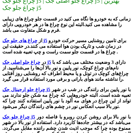
چراغ جلو جک j5 | چراغ جلو اصلی جک j5 | بهترین
چراغ جلو جک j5
زمانی که به خودرو ها نگاه می کنید در قسمت جلو چراغ های زیبایی
را مشاهده می کنید.البته این نوع چراغ ها در هر خودرویی دارای
فرم و شکل متفاوت می باشد.
برای تامین روشنایی مسیر حرکت خودرو
چراغ های جلو جک j5
از
در زمان شب و تاریک بودن هوا استفاده می کنند.در حقیقت این
چراغ ها در قسمت جلو سمت راست و چپ تعبیه شده است .
دارای 3 وضعیت مختلف می باشد که با
چراغ جلو اصلی جک j5
در
نام‌های چراغ کوچک، نور پایین و نور بالا آن‌ها را می‌شناسید. از
چراغ‌های کوچک در تونل و یا محیط اطراف که روشنایی روز آفتابی
را نداشته مانند هوای بارانی و برفی مورد استفاده قرار می گیرد.
با نور پایین برای رانندگی در شب در شهر
چراغ جلو ارجینال جک j5
تعبیه شده است. البته خودروهایی که چراغ مه شکن جلو ندارند می
تواند از این چراغ در هوای مه آلود با نور پایین استفاده کنند چرا که
نور بالا سبب انعکاس نور در چشم های رانندگان دیگر می‌شود.
با نور بالا برای روشن کردن روبرو با فاصله دور
چراغ جلو جک j5
می‌باشد که در بیشتر جاده‌ها کاربرد دارد. استفاده از نور بالا در شهر
ممنوع بوده چرا که موجب اذیت شدن چشم راننده مقابل می‌گردد.