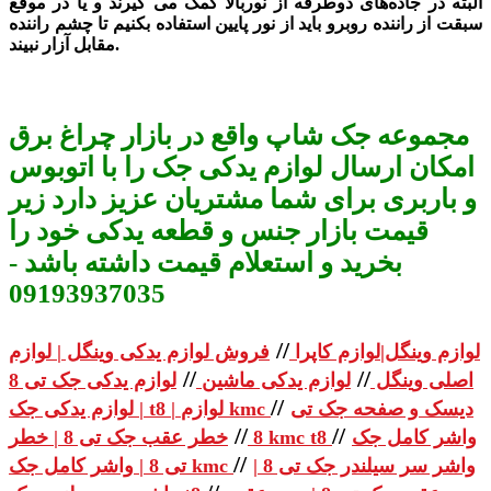
البته در جاده‌های دوطرفه از نوربالا کمک می گیرند و یا در موقع
سبقت از راننده روبرو باید از نور پایین استفاده بکنیم تا چشم راننده
مقابل آزار نبیند.
مجموعه جک شاپ واقع در بازار چراغ برق
امکان ارسال لوازم یدکی جک را با اتوبوس
و باربری برای شما مشتریان عزیز دارد زیر
قیمت بازار جنس و قطعه یدکی خود را
بخرید و استعلام قیمت داشته باشد -
09193937035
//
لوازم وینگل|لوازم کاپرا
فروش لوازم یدکی وینگل | لوازم
//
//
اصلی وینگل
لوازم یدکی ماشین
لوازم یدکی جک تی 8
//
دیسک و صفحه جک تی
| لوازم یدکی جک t8 | لوازم kmc
//
//
واشر کامل جک
خطر عقب جک تی 8 | خطر kmc t8
8
//
واشر سر سیلندر جک تی 8 |
تی 8 | واشر کامل جک kmc