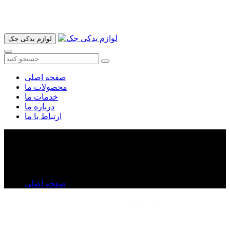
آدرس ما تهران میدان امام خمینی خیابان اکباتان پاساژ الغدیر طبقه
اول پلاک 36 فروشگاه ایرانمهر میباشد ارسال پیک موتوری و ارسال
به شهرستان انجام میشود 09193937035
لوازم یدکی جک
صفحه اصلی
محصولات ما
خدمات ما
درباره ما
ارتباط با ما
چراغ جلو جک j۵
چراغ جلو جک j۵
صفحه اصلی