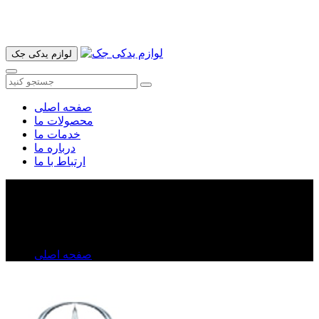
آدرس ما تهران میدان امام خمینی خیابان اکباتان پاساژ الغدیر طبقه
اول پلاک 36 فروشگاه ایرانمهر میباشد ارسال پیک موتوری و ارسال
به شهرستان انجام میشود 09193937035
لوازم یدکی جک
صفحه اصلی
محصولات ما
خدمات ما
درباره ما
ارتباط با ما
طبق جلو جک j۵
طبق جلو جک j۵
صفحه اصلی