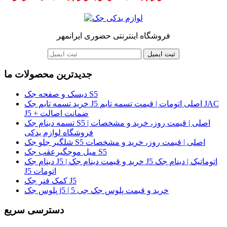
فروشگاه اینترنتی حضوری ایرانمهر
ثبت ایمیل
جدیدترین محصولات ما
دیسک و صفحه جک S5
خرید تسمه تایم جک J5 اصلی اتومات | قیمت تسمه تایم JAC
J5 + ضمانت اصالت
تسمه دینام جک S5 اصلی | قیمت روز، خرید و مشخصات |
فروشگاه لوازم یدکی
شلگیر جلو جک S5 اصلی | قیمت روز، خرید و مشخصات
میل موجگیرعقب جک S5
دینام جک J5 | خرید و قیمت دینام جک J5 اتوماتیک | دینام جک
J5 اتومات
کمک فنر جک J5
پلوس جک j5 | خرید و قیمت پلوس جک جی 5
دسترسی سریع