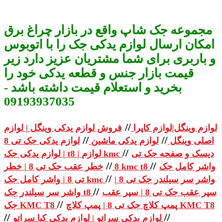
مجموعه جک شاپ واقع در بازار چراغ برق
امکان ارسال لوازم یدکی جک را با اتوبوس
و باربری برای شما مشتریان عزیز دارد زیر
قیمت بازار جنس و قطعه یدکی خود را
بخرید و استعلام قیمت داشته باشد -
09193937035
//
لوازم وینگل|لوازم کاپرا
فروش لوازم یدکی وینگل | لوازم
//
//
اصلی وینگل
لوازم یدکی ماشین
لوازم یدکی جک تی 8
//
دیسک و صفحه جک تی
| لوازم یدکی جک t8 | لوازم kmc
//
//
واشر کامل جک
خطر عقب جک تی 8 | خطر kmc t8
8
//
واشر سر سیلندر جک تی 8 |
تی 8 | واشر کامل جک kmc
//
سپر عقب جک تی 8 | سپر عقب
واشر سر سیلندر جک t8
//
پمپ کلاچ جک تی 8 | پمپ کلاچ KMC T8
جک KMC T8
//
//
لوازم یدکی سراتو | لوازم یدکی کیا سراتو