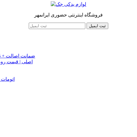
فروشگاه اینترنتی حضوری ایرانمهر
ثبت ایمیل
خرید تسمه تایم جک J5 اصلی اتومات | قیمت تسمه تایم JAC J5 + ضمانت اصالت
تسمه دینام جک S5 اص
دینام جک J5 | خرید و قیمت دینام جک J5 اتوماتیک | دینام جک J5 اتومات