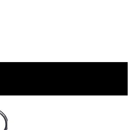
آدرس ما تهران میدان امام خمینی خیابان اکباتان پاساژ الغدیر طبقه اول پلاک 36 فروشگاه ایرانمهر میباشد ارسال پیک