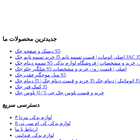
جدیدترین محصولات ما
دیسک و صفحه جک S5
لی | قیمت روز، خرید و مشخصات | فروشگاه لوازم یدکی
شلگیر جلو جک S5 اصلی | قیمت روز، خرید و مشخصات
میل موجگیرعقب جک S5
کمک فنر جک J5
پلوس جک j5 | خرید و قیمت پلوس جک جی 5
دسترسی سریع
لوازم یدکی مزدا ۳
لوازم یدکی کی ام سی تی 8
ارتباط با ما
لوازم یدکی فیدلیتی