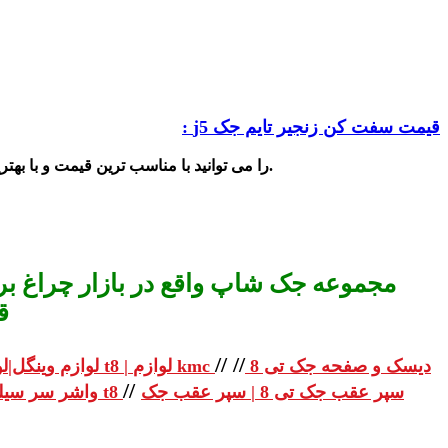
قیمت سفت کن زنجیر تایم جک j5 :
شاپ در تهران چراغ برق تهیه و خریدداری کنید.
را
می توانید با مناسب ترین قیمت و با بهت
مجموعه جک شاپ واقع در بازار چراغ برق
ق
//
//
دیسک و صفحه جک تی 8
لوازم یدکی جک تی 8 | لوازم یدکی جک t8 | لوازم kmc
لوازم وینگل|لو
//
سپر عقب جک تی 8 | سپر عقب جک
واشر سر سیلندر جک تی 8 | واشر سر سیلندر جک t8