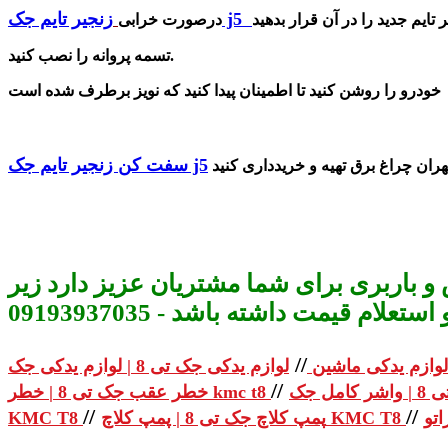
زنجیر تایم جک j5
تا
درصورت خرابی
تسمه پروانه را نصب کنید.
خودرو را روشن کنید تا اطمینان پیدا کنید که نویز برطرف شده است
سفت کن زنجیر تایم جک j5
و باربری برای شما مشتریان عزیز دارد زیر
م قیمت داشته باشد - 09193937035
//
لوازم یدکی ماشین
//
خطر عقب جک تی 8 | خطر kmc t8
//
//
پمپ کلاچ جک تی 8 | پمپ کلاچ KMC T8
KMC T8