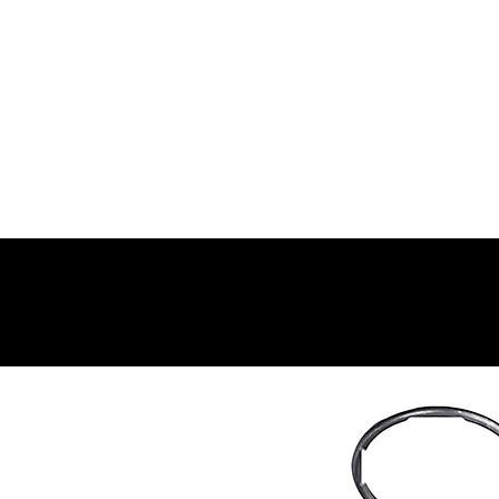
 موتوری و ارسال به شهرستان انجام میشود 09193937035