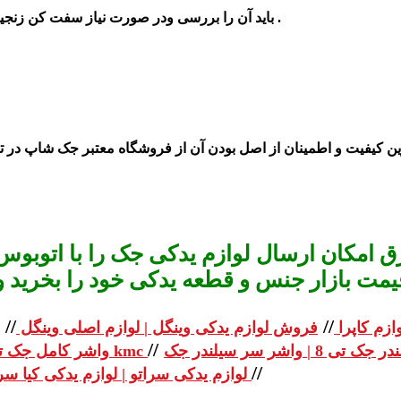
یم جدید را در آن قرار بدهید .
باید آن
را بررسی ودر صورت نیاز
سفت کن زنجیر 
رین کیفیت و اطمینان از اصل بودن آن از فرو
شگاه معتبر جک
 امکان ارسال لوازم یدکی جک را با اتوبوس 
یمت بازار جنس و قطعه یدکی خود را بخرید و استعلا
//
//
ازم کاپرا
فروش لوازم یدکی وینگل | لوازم اصلی وینگل
//
واشر کامل جک تی 8 | واشر کامل جک kmc
//
لوازم یدکی سراتو | لوازم یدکی کیا سراتو