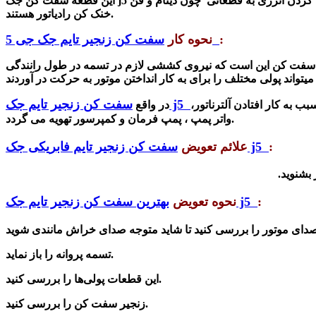
این قطعه سفت کن جک j5 در بیرون تسمه پروانه نصب که بتواند ایجاد کشش را با فشار دادن به یک نقطه از تسمه ایجاد کند. در حقیقت تسمه پروانه‌ها عامل منتقل کردن انرژی به قطعاتی چون دینام و فن
خنک کن رادیاتور هستند.
:
سفت کن زنجیر تایم جک جی 5
نحوه کار
جیر سفت کن این است که نیروی کششی لازم در تسمه در طول رانندگی
سفت کن زنجیر تایم جک j5
به کار افتادن آلترناتور،
در واقع
واتر پمپ ، پمپ فرمان و کمپرسور تهویه می گردد.
:
سفت کن زنجیر تایم فابریکی جک j5
علائم تعویض
:
بهترین سفت کن زنجیر تایم جک j5
نحوه تعویض
تسمه پروانه را باز نماید.
این قطعات پولی‌ها را بررسی کنید.
زنجیر سفت کن را بررسی کنید.