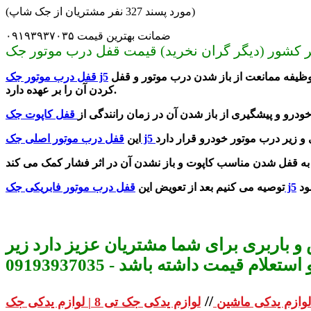
(مورد پسند 327 نفر مشتریان از جک شاپ)
ضمانت بهترین قیمت ۰۹۱۹۳۹۳۷۰۳۵
مناسب برای جک جی 5 است. این قطعه از جمله لوازم ‌یدکی اصلی ومهم در خودرو است. پس قفل درب موتور که قفل کاپوت نیز نام دارد وظیفه ممانعت از باز شدن درب موتور و قفل
قفل درب موتور جک j5
کردن آن را بر عهده دارد.
درو و پیشگیری از باز شدن آن در زمان رانندگی از
قفل درب موتور اصلی جک j5
این
قفل درب موتور فابریکی جک j5
توصیه می ‌کنیم بعد از تعویض این
و باربری برای شما مشتریان عزیز دارد زیر
م قیمت داشته باشد - 09193937035
//
لوازم یدکی ماشین