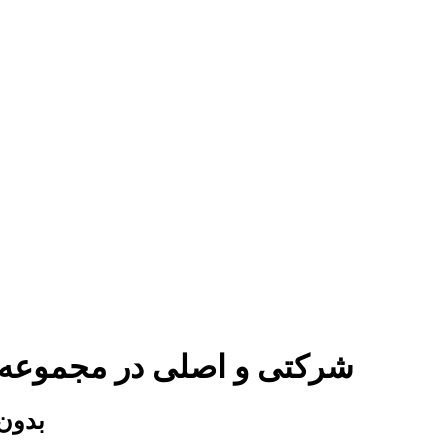
قفل درب موتور جک j5 شرکتی و اصلی در 
قفل درب 