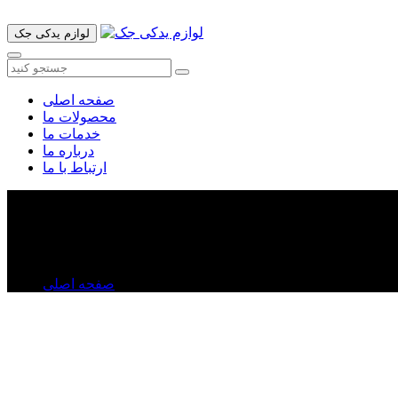
لوازم یدکی جک
صفحه اصلی
محصولات ما
خدمات ما
درباره ما
ارتباط با ما
قفل درب موتور جک j۵
قفل درب موتور جک j۵
صفحه اصلی