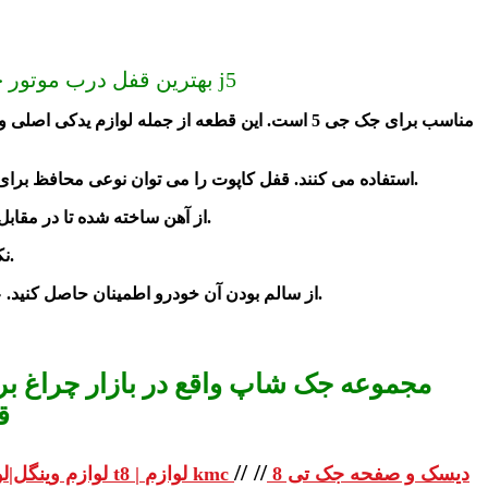
ارسال به سراسر کشور (دیگر گران نخرید) قیمت قفل درب موتور جک j5 | قفل درب موتور اصلی جک j5 | بهترین قفل درب موتور جک j5
استفاده می ‌کنند. قفل کاپوت را می ‌توان نوعی محافظ برای موتور خودرو و قطعات داخلی آن دانست.
از آهن ساخته شده تا در مقابل فشار و ضربه مقاوم کافی را داشته باشد. این قطعه در قسمت جلویی و زیر درب موتور خودرو قرار دارد.
نکته مهم در مورد این قطعه آسان باز و بسته شدن کاپوت خودرو بوده و به قفل شدن مناسب کاپوت و باز نشدن آن در اثر فشار کمک می کند.
از سالم بودن آن خودرو اطمینان حاصل کنید. عملکرد نادرست و خرابی این قطعه سبب بروز آسیب و خسارت می ‌شود.
مجموعه جک شاپ واقع در بازار چراغ برق
ق
//
//
دیسک و صفحه جک تی 8
لوازم یدکی جک تی 8 | لوازم یدکی جک t8 | لوازم kmc
لوازم وینگل|لو