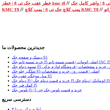
//
خطر عقب جک تی 8 | خطر kmc t8
//
//
پمپ کلاچ جک تی 8 | پمپ کلاچ KMC T8
KMC T8
جدیدترین محصولات ما
دیسک و صفحه جک S5
لی | قیمت روز، خرید و مشخصات | فروشگاه لوازم یدکی
شلگیر جلو جک S5 اصلی | قیمت روز، خرید و مشخصات
میل موجگیرعقب جک S5
کمک فنر جک J5
پلوس جک j5 | خرید و قیمت پلوس جک جی 5
دسترسی سریع
لوازم یدکی مزدا ۳