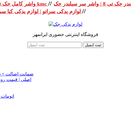
//
واشر کامل جک تی 8 | واشر کامل جک kmc
//
لوازم یدکی سراتو | لوازم یدکی کیا سراتو
فروشگاه اینترنتی حضوری ایرانمهر
ثبت ایمیل
خرید تسمه تایم جک J5 اصلی اتومات | قیمت تسمه تایم JAC J5 + ضمانت اصالت
تسمه دینام جک S5 اص
دینام جک J5 | خرید و قیمت دینام جک J5 اتوماتیک | دینام جک J5 اتومات