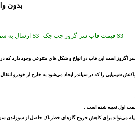
قاب سراگزوز چپ
ارسال به سراسر کشور (دیگر گران نخرید) قاب سراگزوز چپ جک S3 | قیمت قاب سراگزوز چپ جک S3
ر اگزوز است این قاب در انواع و شکل های متنوعی وجود دارد که در 
ﻨﺶ ﺷﯿﻤﯿﺎﯾﯽ ﺭﺍ ﮐﻪ ﺩﺭ ﺳﯿﻠﻨﺪﺭ ﺍﯾﺠﺎﺩ ﻣﯽ‌ﺷﻮﺩ ﺑﻪ ﺧﺎﺭﺝ ﺍﺯ ﺧﻮﺩﺭﻭ ﺍﻧﺘﻘﺎﻝ 