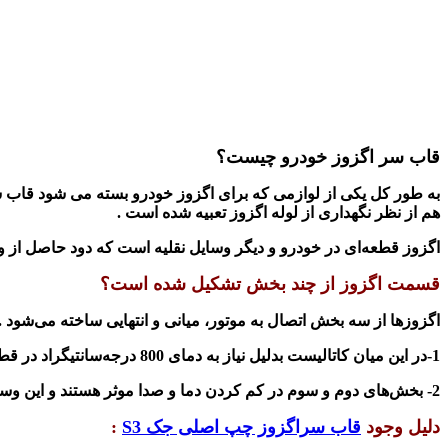
قاب سر اگزوز خودرو چیست؟
به طور کل یکی از لوازمی که برای اگزوز خودرو بسته می شود قاب س
هم از نظر نگهداری از لوله اگزوز تعبیه شده است .
اﮔﺰﻭﺯ ﻗﻄﻌﻪ‌ﺍﯼ ﺩﺭ ﺧﻮﺩﺭﻭ ﻭ ﺩﯾﮕﺮ ﻭﺳﺎﯾﻞ ﻧﻘﻠﯿﻪ ﺍﺳﺖ ﮐﻪ ﺩﻭﺩ ﺣﺎﺻﻞ ﺍﺯ ﻭﺍﮐ
قسمت اگزوز از چند بخش تشکیل شده است؟
ﺍﮔﺰﻭﺯﻫﺎ ﺍﺯ ﺳﻪ ﺑﺨﺶ ﺍﺗﺼﺎﻝ ﺑﻪ ﻣﻮﺗﻮﺭ، ﻣﯿﺎﻧﯽ ﻭ ﺍﻧﺘﻬﺎﯾﯽ ﺳﺎﺧﺘﻪ ﻣﯽ‌ﺷﻮﺩ .
1-ﺩﺭ ﺍﯾﻦ ﻣﯿﺎﻥ ﮐﺎﺗﺎﻟﯿﺴﺖ ﺑﺪﻟﯿﻞ ﻧﯿﺎﺯ ﺑﻪ ﺩﻣﺎﯼ 800 ﺩﺭﺟﻪﺳﺎﻧﺘﯿﮕﺮﺍﺩ ﺩﺭ ﻗﻄﻤﺖ ﺍﻭﻝ ﺗﻌﺒﯿﻪ شده است .
2- ﺑﺨﺶ‌ﻫﺎﯼ ﺩﻭﻡ ﻭ ﺳﻮﻡ ﺩﺭ کم کردن ﺩﻣﺎ ﻭ ﺻﺪﺍ ﻣﻮﺛﺮ هستند ﻭ ﺍﯾﻦ ﻭﺳﯿﻠﻪ ﻣﯽ‌ﺗﻮﺍﻧﺪ ﺑﺮﺍﯼ ﮐﺎﻫﺶ ﺧﺮﻭﺝ ﮔﺎﺯﻫﺎﯼ ﺧﻄﺮﻧﺎﮎ ﺣﺎﺻﻞ ﺍﺯ ﺳﻮﺯﺍﻧﺪﻥ ﺳﻮﺧﺖ ﺗﺄﺛﯿﺮ زیادی دارند.
دلیل وجود
قاب سراگزوز چپ اصلی جک S3
: