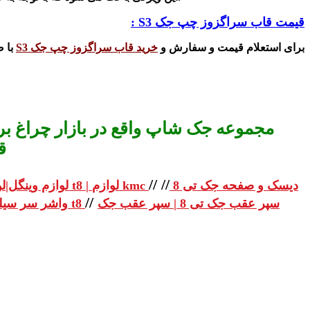
قیمت قاب سراگزوز چپ جک S3 :
برای استعلام قیمت و سفارش و
خرید
قاب سراگزوز چپ جک S3
با ضمانت ا
مجموعه جک شاپ واقع در بازار چراغ برق
ق
//
//
دیسک و صفحه جک تی 8
لوازم یدکی جک تی 8 | لوازم یدکی جک t8 | لوازم kmc
لوازم وینگل|لو
//
سپر عقب جک تی 8 | سپر عقب جک
واشر سر سیلندر جک تی 8 | واشر سر سیلندر جک t8