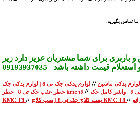
و باربری برای شما مشتریان عزیز دارد زیر
م قیمت داشته باشد - 09193937035
//
لوازم یدکی ماشین
//
خطر عقب جک تی 8 | خطر kmc t8
//
//
پمپ کلاچ جک تی 8 | پمپ کلاچ KMC T8
KMC T8