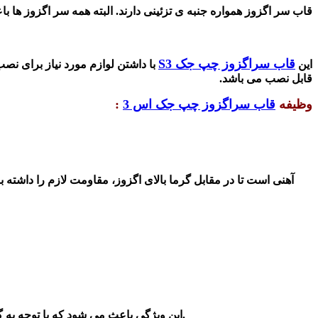
قاب سر اگزوز همواره جنبه ی تزئینی دارند. البته همه سر اگزوز ها 
قاب سراگزوز چپ جک S3
این
با داشتن لوازم مورد نیاز برای نص
قابل نصب می باشد
.
وظیفه
قاب سراگزوز چپ جک اس 3
:
آهنی است تا در مقابل گرما بالای اگزوز، مقاومت لازم را داشته 
این ویژگی باعث می شود که با توجه به گرمای بالای تولید شده توسط اگزوزخودرو ، این کالا به هیچ عنوان دچار تغییر رنگ نشده و در جای خود کاملا فیکس و بدون حرکت باقی بماند.