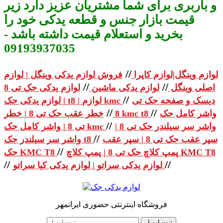
و باربری برای شما مشتریان عزیز دارد زیر
قیمت بازار جنس و قطعه یدکی خود را
بخرید و استعلام قیمت داشته باشد -
09193937035
//
لوازم وینگل|لوازم کاپرا
فروش لوازم یدکی وینگل | لوازم
//
//
اصلی وینگل
لوازم یدکی ماشین
لوازم یدکی جک تی 8
//
دیسک و صفحه جک تی
| لوازم یدکی جک t8 | لوازم kmc
//
//
واشر کامل جک
خطر عقب جک تی 8 | خطر kmc t8
8
//
واشر سر سیلندر جک تی 8 |
تی 8 | واشر کامل جک kmc
//
سپر عقب جک تی 8 | سپر عقب
واشر سر سیلندر جک t8
//
پمپ کلاچ جک تی 8 | پمپ کلاچ KMC T8
جک KMC T8
//
//
لوازم یدکی سراتو | لوازم یدکی کیا سراتو
فروشگاه اینترنتی حضوری ایرانمهر
ثبت ایمیل