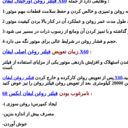
فیلتر روغن اورجینال لیفان X60
وظایفی دارد از جمله :
 گذاشته و با تمیز کردن آن ومانع از رسوب ذرات در مسیر می
3-
4-حجم و فشار روغن در شرایط عالی برای موتور نگه می دارد.
:
فیلتر روغن اصلی لیفان X60
زمان تعویض
دن استهلاک و افزایش بازدهی موتور یکی از مزایای استفاده از فیلتر
است.
نید.
فیلتر روغن لیفان X60
پس از تعویض
روغن کارکرده و خارج کردن
:
نامرغوب بودن
فیلتر روغن لیفان ایکس 60
-ایجاد کمپرس( روغن سوزی )
-مصرف بیش از اندازه بنزین
-جوش آوردن