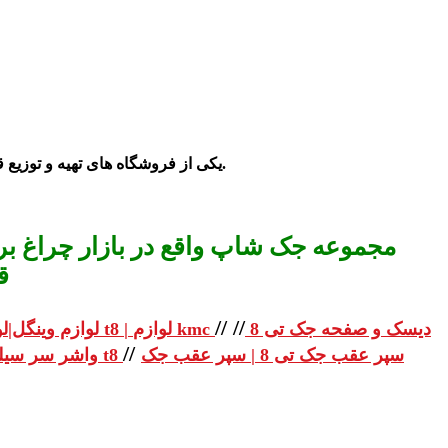
ش می ساند.
یکی از فرو
شگاه های تهیه و توزیع 
مجموعه جک شاپ واقع در بازار چراغ برق
ق
//
//
دیسک و صفحه جک تی 8
لوازم یدکی جک تی 8 | لوازم یدکی جک t8 | لوازم kmc
لوازم وینگل|لو
//
سپر عقب جک تی 8 | سپر عقب جک
واشر سر سیلندر جک تی 8 | واشر سر سیلندر جک t8