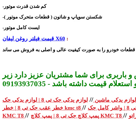
-کم شدن قدرت موتور
-شکستن سوپاپ و شاتون ( قطعات متحرک موتور )
-ایست کامل موتور
:
قیمت فیلتر روغن لیفان X60
طعات خودرو را به صورت کیفیت عالی و اصلی به فرو
و باربری برای شما مشتریان عزیز دارد زیر
م قیمت داشته باشد - 09193937035
//
لوازم یدکی ماشین
//
خطر عقب جک تی 8 | خطر kmc t8
//
//
پمپ کلاچ جک تی 8 | پمپ کلاچ KMC T8
KMC T8