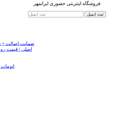
فروشگاه اینترنتی حضوری ایرانمهر
ثبت ایمیل
خرید تسمه تایم جک J5 اصلی اتومات | قیمت تسمه تایم JAC J5 + ضمانت اصالت
تسمه دینام جک S5 اص
دینام جک J5 | خرید و قیمت دینام جک J5 اتوماتیک | دینام جک J5 اتومات