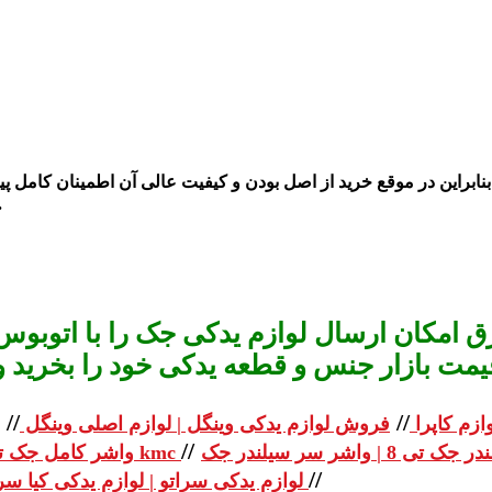
نابراین در موقع خرید از اصل بودن و کیفیت عالی آن اطمینان کامل پی
اس
 امکان ارسال لوازم یدکی جک را با اتوبوس 
یمت بازار جنس و قطعه یدکی خود را بخرید و استعلا
//
//
ازم کاپرا
فروش لوازم یدکی وینگل | لوازم اصلی وینگل
//
واشر کامل جک تی 8 | واشر کامل جک kmc
//
لوازم یدکی سراتو | لوازم یدکی کیا سراتو