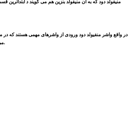
منیفولد دود که به آن منیفولد بنزین هم می گویند د ابتداترین 
در واقع واشر منفیولد دود ورودی از واشرهای مهمی هستند که در موت
می توانند از جنس کاغذ، لاستیک، فلز و گاهی به صورت ترکیبی از این ماده ساخت.