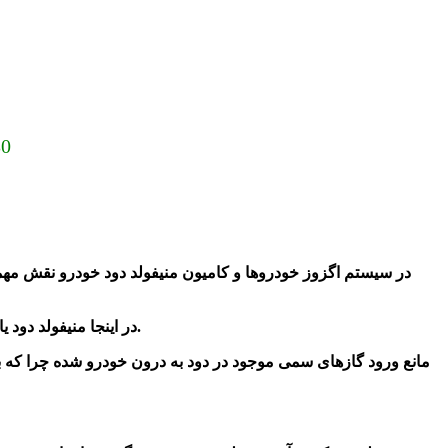
ارسال به سراسر کشور (دیگر گر
در سیستم اگزوز خودروها و کامیون
منیفولد دود خودرو نقش مهم
در اینجا منیفولد دود یا منیفولد هوا به هر یک از مجرای خروجی در سرسیلندر موتور متصل هستند در حقیقت این گازهای داغ را به سمت لوله اگزوز ارسال می کند.
مانع ورود گازهای سمی موجود در دود به درون خودرو شده چرا که 