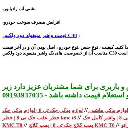
-نشتی آب رادیاتور
-افزایش مصرف سوخت خودرو
:
قیمت واشر منیفولد دود ولکس C30
دا کنید. کیفیت ، نوع جنس ،نوع خودرو ، اصل بودن آن و در آخر قیمت
ت.
واشر منیفولد دود ولکس C30
مناسب آن از خصوصیت های یک
و باربری برای شما مشتریان عزیز دارد زیر
م قیمت داشته باشد - 09193937035
//
لوازم یدکی ماشین
//
خطر عقب جک تی 8 | خطر kmc t8
//
//
پمپ کلاچ جک تی 8 | پمپ کلاچ KMC T8
KMC T8