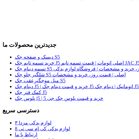
جدیدترین محصولات ما
دیسک و صفحه جک S5
لی | قیمت روز، خرید و مشخصات | فروشگاه لوازم یدکی
شلگیر جلو جک S5 اصلی | قیمت روز، خرید و مشخصات
میل موجگیرعقب جک S5
کمک فنر جک J5
پلوس جک j5 | خرید و قیمت پلوس جک جی 5
دسترسی سریع
لوازم یدکی مزدا ۳
لوازم یدکی کی ام سی تی 8
ارتباط با ما