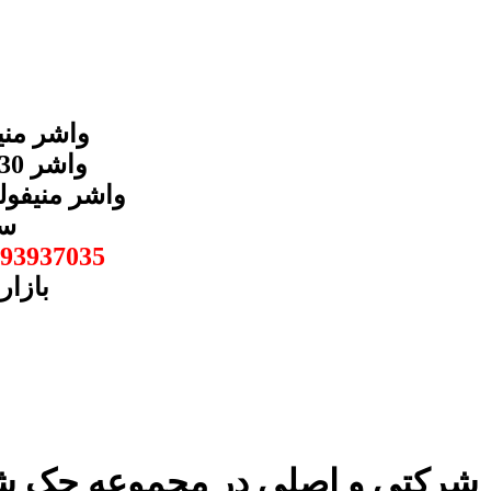
سی 30 با شماره
93937035
بازار
واشر منیفولد دود ولکس C30 شرکتی و اصلی در مجموعه ج