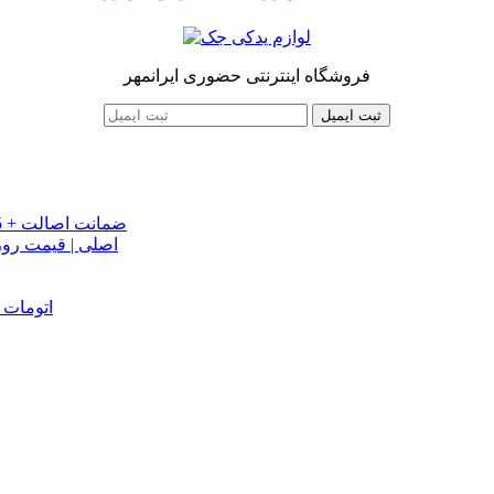
فروشگاه اینترنتی حضوری ایرانمهر
ثبت ایمیل
خرید تسمه تایم جک J5 اصلی اتومات | قیمت تسمه تایم JAC J5 + ضمانت اصالت
تسمه دینام جک S5 اص
دینام جک J5 | خرید و قیمت دینام جک J5 اتوماتیک | دینام جک J5 اتومات