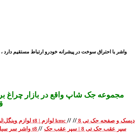
واشر با احتراق سوخت در پیشرانه خودرو ارتباط مستقیم دارد ، ب
مجموعه جک شاپ واقع در بازار چراغ برق
ق
//
//
دیسک و صفحه جک تی 8
لوازم یدکی جک تی 8 | لوازم یدکی جک t8 | لوازم kmc
لوازم وینگل|لو
//
سپر عقب جک تی 8 | سپر عقب جک
واشر سر سیلندر جک تی 8 | واشر سر سیلندر جک t8