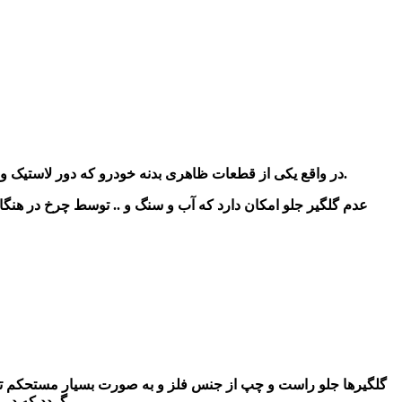
می باشد.
در واقع یکی از قطعات ظاهری بدنه خودرو که دور لاستیک و د
عدم گلگیر جلو امکان دارد که آب و سنگ و .. توسط چرخ در هن
گلگیرها جلو راست و چپ از جنس فلز و به صورت بسیار مستحکم ت
گردد که در صورت وجود گلگیر با جنس و ماده ضعیف و خرابی زود آن، باعث برخودر گل و لای و سنگریزه و بعد از آن خراشیدگی و زنگ زدگی می گردد.