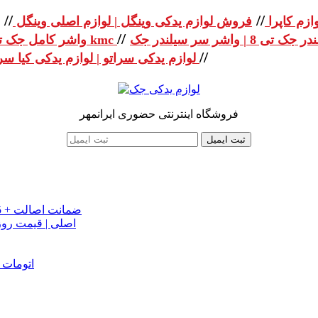
//
//
ازم کاپرا
فروش لوازم یدکی وینگل | لوازم اصلی وینگل
//
واشر کامل جک تی 8 | واشر کامل جک kmc
//
لوازم یدکی سراتو | لوازم یدکی کیا سراتو
فروشگاه اینترنتی حضوری ایرانمهر
ثبت ایمیل
خرید تسمه تایم جک J5 اصلی اتومات | قیمت تسمه تایم JAC J5 + ضمانت اصالت
تسمه دینام جک S5 اص
دینام جک J5 | خرید و قیمت دینام جک J5 اتوماتیک | دینام جک J5 اتومات