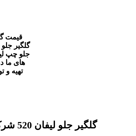
های ما د
تهیه و ت
گلگیر جلو لیفان 520 شرکتی و اصلی در مجموعه جک شاپ