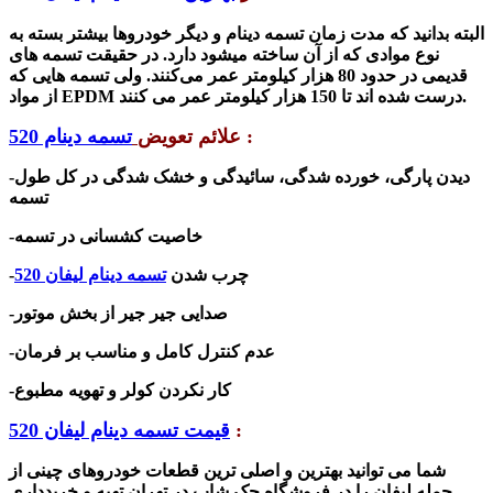
البته بدانید که مدت زمان تسمه دینام و دیگر خودروها بیشتر بسته
به
نوع موادی که از آن ساخته میشود
دارد. در حقیقت
تسمه های
قدیمی
در
حدود 80 هزار کیلومتر
عمر می‌کنند. ولی تسمه هایی که
عمر می کنند.
درست شده اند تا
150 هزار کیلومتر
مواد EPDM
از
:
علائم تعویض
تسمه دینام 520
-دیدن پارگی، خورده شدگی، سائیدگی و خشک شدگی در کل طول
تسمه
-خاصیت کشسانی در تسمه
-چرب شدن
تسمه دینام لیفان 520
-صدایی جیر جیر از بخش موتور
-عدم کنترل کامل و مناسب بر فرمان
-کار نکردن کولر و تهویه مطبوع
:
قیمت تسمه دینام لیفان 520
شما می توانید بهترین و اصلی ترین قطعات خودروهای چینی از
جمله لیفان را در فرو
شگاه جک
شاپ در تهران تهیه و خریدداری