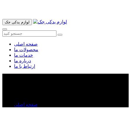
آدرس ما تهران میدان امام خمینی خیابان اکباتان پاساژ الغدیر طبقه
اول پلاک 36 فروشگاه ایرانمهر میباشد ارسال پیک موتوری و ارسال
به شهرستان انجام میشود 09193937035
لوازم یدکی جک
صفحه اصلی
محصولات ما
خدمات ما
درباره ما
ارتباط با ما
تسمه دینام لیفان ۵۲۰
تسمه دینام لیفان ۵۲۰
صفحه اصلی