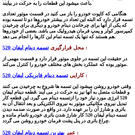
باعث میشود این قطعات را به حرکت در بیایند.
هنگامی که کاپوت خودرو را باز می کنید در قسمت موتور تعدادی
تسمه قرار دارد که البته این تعداد در بیشتر خودروها دو تا تسمه بوده
که یکی از آنها برای چرخاندن
دینام خودرو
و دیگری برای چرخیدن
کمپرسور کولر و پمپ فرمان هیدرولیک می باشد. بعضی از خودروها
هم هستند که تنها یک تسمه تمام این کارها را انجام می دهد.
:
محل قرارگیری
تسمه دینام لیفان 520
در حقیقت این تسمه در جلوی موتور قرار دارد و قسمت مهمی از
های مختلف خودرو را کنترل می‌کند.
موتور بوده که عملکرد بخ
ش
:
کارایی
تسمه دینام فابریکی لیفان 520
وقتی خودرو روشن میشود این تسمه ها شروع به چرخیدن می کنند
و قطعات متصل به آنها نیز به حرکت در می آیند .قطعه دینام
لیفان
520
انرژی مورد نیاز خود را از
تسمه دینام
می گیرد. این قطعه کار
تبدیل نیروی مکانیکی موتور به نیروی الکتریکی و بعد انتقال آن به
باتری و شارژ آن را بر عهده دارد. در واقع در صورت صدمه دیدن
تسمه دینام لیفان 520 کار شارژ شدن باتری خودرو ناتمام مانده و
چراغ باتری در پنل پشت فرمان خودرو روشن می گردد.
:
عمر
بهترین تسمه دینام لیفان 520