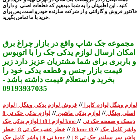
کنید . این اطمینان را به
شما میدهیم که قطعات اصلی و دارای
فاکتور فرو
ش و گارانتی و از
شرکت سازنده خودرو است. پس برای
خرید با ما تماس بگیرید.
مجموعه جک شاپ واقع در بازار چراغ برق
امکان ارسال لوازم یدکی جک را با اتوبوس
و باربری برای شما مشتریان عزیز دارد زیر
قیمت بازار جنس و قطعه یدکی خود را
بخرید و استعلام قیمت داشته باشد -
09193937035
//
لوازم وینگل|لوازم کاپرا
فروش لوازم یدکی وینگل | لوازم
//
//
اصلی وینگل
لوازم یدکی ماشین
لوازم یدکی جک تی 8
//
دیسک و صفحه جک تی
| لوازم یدکی جک t8 | لوازم kmc
//
//
واشر کامل جک
خطر عقب جک تی 8 | خطر kmc t8
8
//
واشر سر سیلندر جک تی 8 |
تی 8 | واشر کامل جک kmc