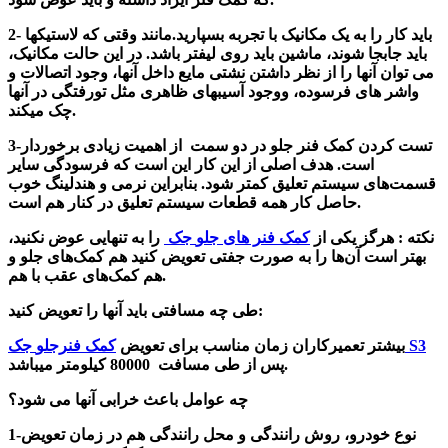
2- باید کار را به یک مکانیک با تجربه بسپارید.مانند وقتی که لاستیکها
باید جابجا شوند، ماشین باید روی لیفتر باشد. در این حالت مکانیک،
می توان آنها را از نظر داشتن نشتی مایع داخل آنها، وجود اتصالات و
واشر های فرسوده، ووجود آسیبهای ظاهری مثل تورفتگی در آنها
چک میکند.
3-تست کردن کمک فنر جلو در دو سمت از اهمیت زیادی برخوردار
است. هدف اصلی ا
ز
این کار این است که فرسودگی سایر
قسمت‌های سیستم تعلیق کمتر
شود
.
بنابراین نرمی و هندلینگ خوب
حاصل کار همه قطعات سیستم تعلیق در کنار هم است.
نکته : هرگز یکی از
کمک فنر های جلو
جک
را به تنهایی عوض نکنید،
بهتر است آن‌ها را به صورت جفتی تعویض کنید هم کمک‌های جلو و
هم کمک‌های عقب با هم.
کنید:
طی چه مسافتی باید آنها را
تعویض
جک S3
بیشتر تعمیرکاران زمان مناسب برای تعویض
کمک فنرجلو
پس از طی مسافت 80000 کیلومتر میباشد.
چه عوامل باعث خرابی آنها می شود؟
1-نوع خودرو، روش رانندگی و محل رانندگی هم در زمان تعویض