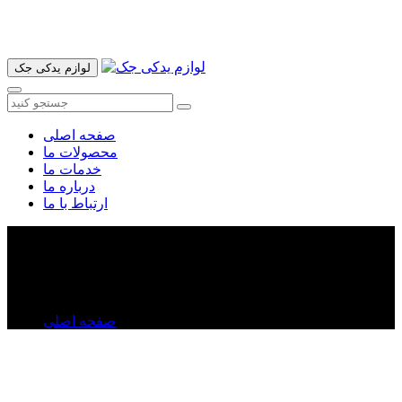
آدرس ما تهران میدان امام خمینی خیابان اکباتان پاساژ الغدیر طبقه
اول پلاک 36 فروشگاه ایرانمهر میباشد ارسال پیک موتوری و ارسال
به شهرستان انجام میشود 09193937035
لوازم یدکی جک
صفحه اصلی
محصولات ما
خدمات ما
درباره ما
ارتباط با ما
کمک فنر جک S۳
کمک فنر جک S۳
صفحه اصلی