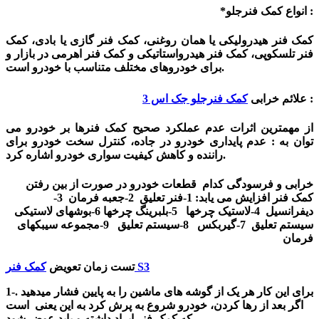
*انواع کمک فنرجلو :
کمک فنر هیدرولیکی یا همان روغنی، کمک فنر گازی یا بادی، کمک
فنر تلسکوپی، کمک فنر هیدرواستاتیکی و کمک فنر اهرمی در بازار و
برای خودروهای مختلف متناسب با خودرو است.
:
علائم خرابی
کمک فنرجلو جک اس 3
از مهمترین اثرات عدم عملکرد صحیح کمک فنرها بر خودرو می
توان به :
عدم پایداری خودرو در جاده، کنترل سخت خودرو برای
.
راننده و کاهش کیفیت سواری خودرو ا
شاره کرد
خرابی و فرسودگی کدام قطعات خودرو در صورت از بین رفتن
کمک فنر افزایش می یابد: 1-فنر تعلیق 2-جعبه فرمان 3-
دیفرانسیل 4-لاستیک چرخها 5-بلبرینگ چرخها 6-بوشهای لاستیکی
سیستم تعلیق 7-گیربکس 8-سیستم تعلیق 9-مجموعه سیبکهای
فرمان
کمک فنر S3
تست زمان تعویض
1-برای این کار هر یک از گوشه های ماشین را به پایین فشار میدهید .
اگر بعد از رها کردن، خودرو شروع به پرش کرد به این یعنی است
که کمک فنر ایراد داشته و باید عوض شود.