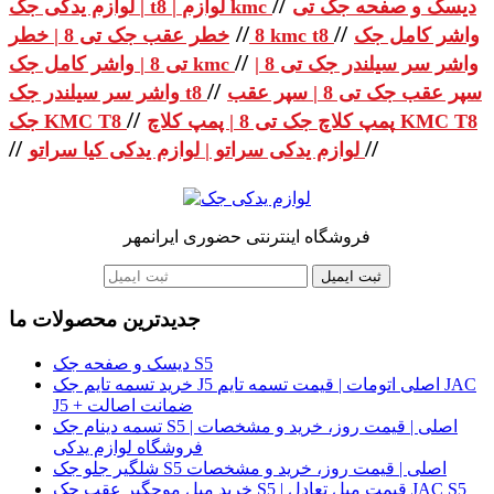
//
دیسک و صفحه جک تی
| لوازم یدکی جک t8 | لوازم kmc
//
//
واشر کامل جک
خطر عقب جک تی 8 | خطر kmc t8
8
//
واشر سر سیلندر جک تی 8 |
تی 8 | واشر کامل جک kmc
//
سپر عقب جک تی 8 | سپر عقب
واشر سر سیلندر جک t8
//
پمپ کلاچ جک تی 8 | پمپ کلاچ KMC T8
جک KMC T8
//
//
لوازم یدکی سراتو | لوازم یدکی کیا سراتو
فروشگاه اینترنتی حضوری ایرانمهر
ثبت ایمیل
جدیدترین محصولات ما
دیسک و صفحه جک S5
خرید تسمه تایم جک J5 اصلی اتومات | قیمت تسمه تایم JAC
J5 + ضمانت اصالت
تسمه دینام جک S5 اصلی | قیمت روز، خرید و مشخصات |
فروشگاه لوازم یدکی
شلگیر جلو جک S5 اصلی | قیمت روز، خرید و مشخصات
خرید میل موجگیر عقب جک S5 | قیمت میل تعادل JAC S5