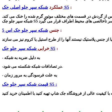
:
شبکه سپر جلو اصلی جک S5
عملکرد
 از گردش در قسمت های مختلف موتور گرم شده را خنک می کند.
شبکه سپر جلو جک S5
:
جنس
شبکه سپر جلو جک اس 5
:
شبکه سپر جلو جک S5
خرابی
- به دلیل
ضربه به
شبکه
شود.
-در تصادافات
شبکه
شکسته می
- به علت فرسودگی به مرور زمان
قیمت شبکه سپر جلو جک S5 :
 با کیفیت عالی از فرو
شگاه جک