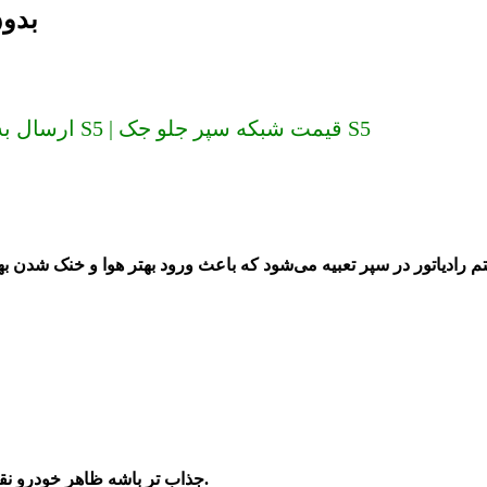
شبکه س
ارسال به سراسر کشور (دیگر گران نخرید) شبکه سپر جلو جک S5 | قیمت شبکه سپر جلو جک S5
 رادیاتور در سپر‌ تعبیه می‌شود که باعث ورود بهتر هوا و خنک شدن
جذاب تر باشه ظاهر خودرو نقش پر رنگ و بسزایی را نشان می دهد.