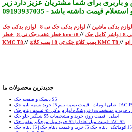
و باربری برای شما مشتریان عزیز دارد زیر
م قیمت داشته باشد - 09193937035
//
لوازم یدکی ماشین
//
خطر عقب جک تی 8 | خطر kmc t8
//
//
پمپ کلاچ جک تی 8 | پمپ کلاچ KMC T8
KMC T8
جدیدترین محصولات ما
دیسک و صفحه جک S5
لی | قیمت روز، خرید و مشخصات | فروشگاه لوازم یدکی
شلگیر جلو جک S5 اصلی | قیمت روز، خرید و مشخصات
خرید میل موجگیر عقب جک S5 | قیمت میل تعادل JAC S5