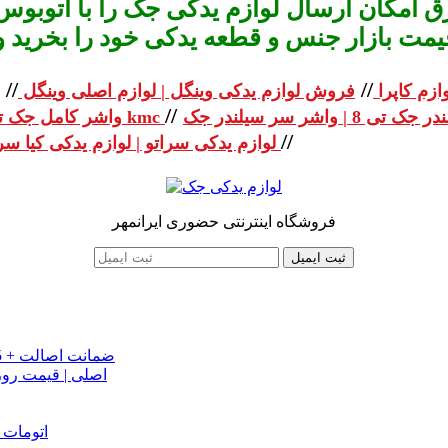
 امکان ارسال لوازم یدکی جک را با اتوبوس 
یمت بازار جنس و قطعه یدکی خود را بخرید و استعلا
//
//
ازم کاپرا
فروش لوازم یدکی وینگل | لوازم اصلی وینگل
//
واشر کامل جک تی 8 | واشر کامل جک kmc
//
لوازم یدکی سراتو | لوازم یدکی کیا سراتو
فروشگاه اینترنتی حضوری ایرانمهر
ثبت ایمیل
خرید تسمه تایم جک J5 اصلی اتومات | قیمت تسمه تایم JAC J5 + ضمانت اصالت
تسمه دینام جک S5 اص
دینام جک J5 | خرید و قیمت دینام جک J5 اتوماتیک | دینام جک J5 اتومات