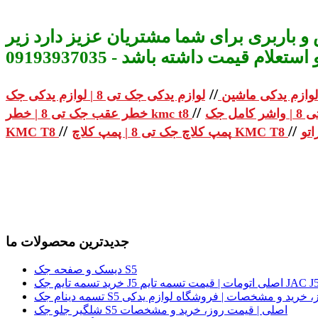
و باربری برای شما مشتریان عزیز دارد زیر
م قیمت داشته باشد - 09193937035
//
لوازم یدکی ماشین
//
خطر عقب جک تی 8 | خطر kmc t8
//
//
پمپ کلاچ جک تی 8 | پمپ کلاچ KMC T8
KMC T8
جدیدترین محصولات ما
دیسک و صفحه جک S5
لی | قیمت روز، خرید و مشخصات | فروشگاه لوازم یدکی
شلگیر جلو جک S5 اصلی | قیمت روز، خرید و مشخصات