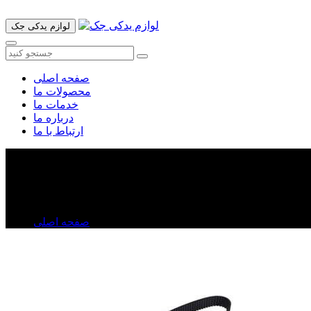
لوازم یدکی جک
صفحه اصلی
محصولات ما
خدمات ما
درباره ما
ارتباط با ما
تسمه دینام جک j۵
تسمه دینام جک j۵
صفحه اصلی