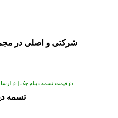
تسمه دینام جک j5 شرکتی و اصل
ارسال به سراسر کشور (دیگر گران نخرید) تسمه دینام جک j5 | قیمت تسمه دینام جک j5
تسمه دی