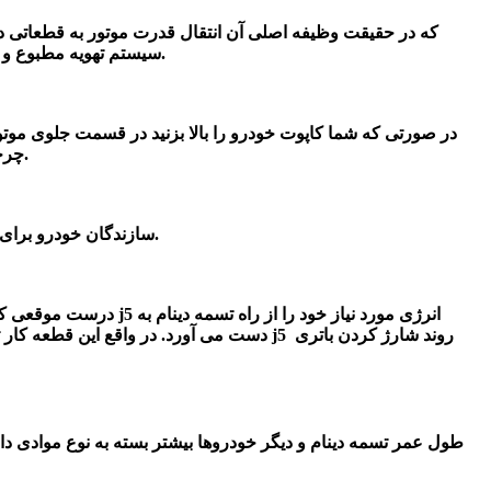
سیستم تهویه مطبوع و پمپ فرمان هیدرولیک می باشد و این تسمه دینام این کار را بر عهده دارد و با کمک قدرت دورانی موتور این قطعات را به حرکت در می آورد.
در صورتی که شما کاپوت خودرو را بالا بزنید در قسمت جلوی موتور 
چرخیدن کمپرسور کولر و پمپ فرمان هیدرولیک تعبیه شده است. بعضی از خودروها هم هستند که تنها یک تسمه تمام این کارها را انجام می دهد.
کشش و گرما استفاده کرده اند که البته با بالا رفتن عمر کارکرد آن تخریب می‌شود.
سازندگان خودرو برای 
درست موقعی که خودرو روشن میشود این تسمه ها نیز شروع به چرخیدن می کنند و قطعات اتصال یافته به آنها نیز به حرکت در می آیند . در اینجا دینام جک j5 انرژی مورد نیاز خود را از راه
تسمه دینام
به
دست می آورد. در واقع این قطعه کار تبدیل ن
طول عمر تسمه دینام و دیگر خودروها بیشتر بسته
به نوع موادی دا