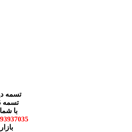
دینام جک
93937035
بازار