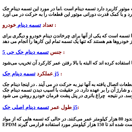
.اما در مورد این تسمه دینام جک j5 که در حقیقت وظیفه اصلی آن انتقال قدرت موتور به قطعاتی دیگر مانند دینام، واتر پمپ،
خودرو :
تعداد
تسمه دینام
تا تسمه است که یکی از آنها برای چرخاندن
دینام خودرو
و دیگری برای
:
جنس
تسمه دینام جک جی 5
:
تسمه دینام جک j5
عملکرد
بر عهده دارد. در حقیقت با آسیب دیدن تسمه دینام جک j5 روند شارژ کردن باتری
:
تسمه دینام اصلی جک j5
طول عمر
 80 هزار کیلومتر
عمر می‌کنند. در حالی که تسمه هایی که از
مواد
ت شده اند تا
150 هزار کیلومتر
EPDM