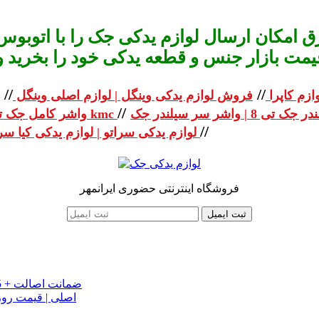
 امکان ارسال لوازم یدکی جک را با اتوبوس 
یمت بازار جنس و قطعه یدکی خود را بخرید و استعلا
//
//
ازم کاپرا
فروش لوازم یدکی وینگل | لوازم اصلی وینگل
//
واشر کامل جک تی 8 | واشر کامل جک kmc
//
لوازم یدکی سراتو | لوازم یدکی کیا سراتو
فروشگاه اینترنتی حضوری ایرانمهر
ثبت ایمیل
خرید تسمه تایم جک J5 اصلی اتومات | قیمت تسمه تایم JAC J5 + ضمانت اصالت
تسمه دینام جک S5 اص