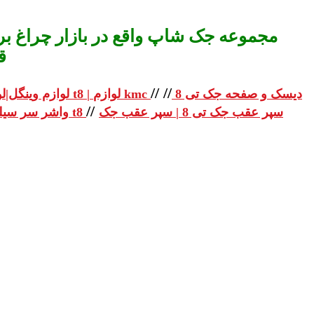
مجموعه جک شاپ واقع در بازار چراغ برق
ق
//
//
دیسک و صفحه جک تی 8
لوازم یدکی جک تی 8 | لوازم یدکی جک t8 | لوازم kmc
لوازم وینگل|لو
//
سپر عقب جک تی 8 | سپر عقب جک
واشر سر سیلندر جک تی 8 | واشر سر سیلندر جک t8