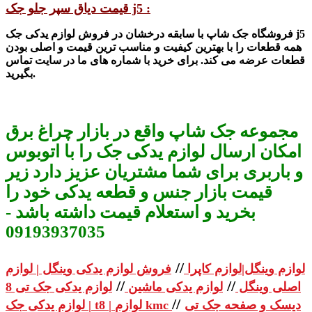
قیمت دیاق سپر جلو جک j5 :
j5
ش لوازم یدکی جک
فرو
شگاه جک
شاپ با سابقه درخ
شان در فرو
همه قطعات را با بهترین کیفیت و مناسب ترین قیمت و اصلی بودن
قطعات عر
ضه می کند. برای خرید با
شماره های ما در سایت تماس
بگیرید.
مجموعه جک شاپ واقع در بازار چراغ برق
امکان ارسال لوازم یدکی جک را با اتوبوس
و باربری برای شما مشتریان عزیز دارد زیر
قیمت بازار جنس و قطعه یدکی خود را
بخرید و استعلام قیمت داشته باشد -
09193937035
//
لوازم وینگل|لوازم کاپرا
فروش لوازم یدکی وینگل | لوازم
//
//
اصلی وینگل
لوازم یدکی ماشین
لوازم یدکی جک تی 8
//
دیسک و صفحه جک تی
| لوازم یدکی جک t8 | لوازم kmc