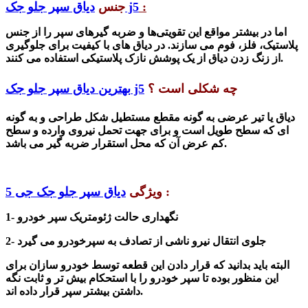
:
دیاق سپر جلو جک j5
جنس
اما در بیشتر مواقع این تقویتی‌ها و ضربه گیر‌های سپر را از جنس
پلاستیک، فلز، فوم می سازند.
در دیاق های با کیفیت برای جلوگیری
از زنگ زدن دیاق از یک پوشش نازک پلاستیکی استفاده می کنند.
چه شکلی است ؟
بهترین دیاق سپر جلو جک j5
دیاق یا تیر عرضی به گونه مقطع مستطیل شکل طراحی و به گونه
ای که سطح طویل است و برای جهت تحمل نیروی وارده و سطح
.
کم عرض آن که محل استقرار ضربه گیر می با
شد
:
ویژگی
دیاق سپر جلو جک جی 5
1- نگهداری حالت ژئومتریک سپر خودرو
2- جلوی انتقال نیرو ناشی از تصادف به سپرخودرو می گیرد
البته باید بدانید که قرار دادن این قطعه توسط خودرو سازان برای
این منظور بوده تا سپر خودرو را با استحکام بیش تر و ثابت نگه
داشتن بیشتر سپر قرار داده اند.