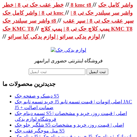
//
//
واشر کامل جک
خطر عقب جک تی 8 | خطر kmc t8
8
//
واشر سر سیلندر جک تی 8 |
تی 8 | واشر کامل جک kmc
//
سپر عقب جک تی 8 | سپر عقب
واشر سر سیلندر جک t8
//
پمپ کلاچ جک تی 8 | پمپ کلاچ KMC T8
جک KMC T8
//
//
لوازم یدکی سراتو | لوازم یدکی کیا سراتو
فروشگاه اینترنتی حضوری ایرانمهر
ثبت ایمیل
جدیدترین محصولات ما
دیسک و صفحه جک S5
خرید تسمه تایم جک J5 اصلی اتومات | قیمت تسمه تایم JAC
J5 + ضمانت اصالت
تسمه دینام جک S5 اصلی | قیمت روز، خرید و مشخصات |
فروشگاه لوازم یدکی
شلگیر جلو جک S5 اصلی | قیمت روز، خرید و مشخصات
میل موجگیرعقب جک S5
دینام جک J5 | خرید و قیمت دینام جک J5 اتوماتیک | دینام جک