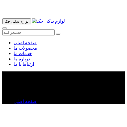
آدرس ما تهران میدان امام خمینی خیابان اکباتان پاساژ الغدیر طبقه
اول پلاک 36 فروشگاه ایرانمهر میباشد ارسال پیک موتوری و ارسال
به شهرستان انجام میشود 09193937035
لوازم یدکی جک
صفحه اصلی
محصولات ما
خدمات ما
درباره ما
ارتباط با ما
دیاق سپر جلو جک j۵
دیاق سپر جلو جک j۵
صفحه اصلی