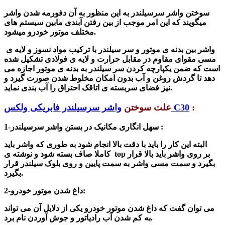
سوختن
واشر سرسیلندر
به این منظور به آن دفورمه شدن واشر
میگویند که این امر موجب از بین رفتن آبندی مابین سیستم های
مختلف موتور خودرو میشود.
واشر بین بدنه ی موتور و سر سیلندر با ترکیب مواد نسوز و لایه ی
مسی مقوای مقاوم در مقابل حرارت و لایه ی فولادی تشکیل شده
است که ضمن یکپارچه کردن سر سیلندر به بدنه ی موتور اجازه می
دهد تا گردش روغن و آب بدون امکان مخلوط شدن صورت گیرد و
نیز فضای سربسته ی اتاقک احتراق را آب بندی نماید.
:
واشر سرسیلندر فابریکی ولکس C30
علت سوختن
واشر سرسیلندر :
1-سهل انگاری مکانیک در بستن
البته این کار را باید با دقت بالا انجام شود به طوری که واشر باید
کاملا صاف بسته شود و نوشته ی top بر روی واشر باید بالا قرار
بگیرد و سمت مسی واشر به سمت پایین و روی بلوک سیلندر قرار
بگیرد.
2-داغ شدن موتور خودرو:
می توان گفت که داغ شدن موتور خودرو یکی از دلایل آن می تواند
به کم شدن آب رادیاتور و جوش آوردن نام برد.