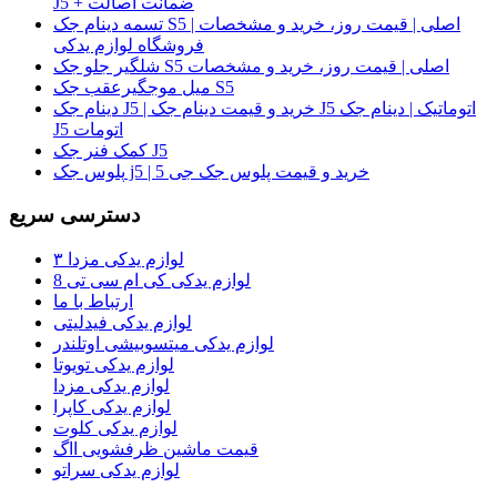
J5 + ضمانت اصالت
تسمه دینام جک S5 اصلی | قیمت روز، خرید و مشخصات |
فروشگاه لوازم یدکی
شلگیر جلو جک S5 اصلی | قیمت روز، خرید و مشخصات
میل موجگیرعقب جک S5
دینام جک J5 | خرید و قیمت دینام جک J5 اتوماتیک | دینام جک
J5 اتومات
کمک فنر جک J5
پلوس جک j5 | خرید و قیمت پلوس جک جی 5
دسترسی سریع
لوازم یدکی مزدا ۳
لوازم یدکی کی ام سی تی 8
ارتباط با ما
لوازم یدکی فیدلیتی
لوازم یدکی میتسوبیشی اوتلندر
لوازم یدکی تویوتا
لوازم یدکی مزدا
لوازم یدکی کاپرا
لوازم یدکی کلوت
قیمت ماشین ظرفشویی ااگ
لوازم یدکی سراتو