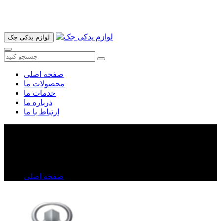
آدرس ما تهران میدان امام خمینی خیابان اکباتان پاساژ الغدیر طبقه
اول پلاک 36 فروشگاه ایرانمهر میباشد ارسال پیک موتوری و ارسال
به شهرستان انجام میشود 09193937035
لوازم یدکی جک
صفحه اصلی
محصولات ما
خدمات ما
درباره ما
ارتباط با ما
واشر سرسیلندر ولکس C۳۰
واشر سرسیلندر ولکس C۳۰
صفحه اصلی