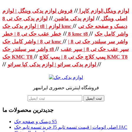
//
لوازم وینگل|لوازم کاپرا
فروش لوازم یدکی وینگل | لوازم
//
//
اصلی وینگل
لوازم یدکی ماشین
لوازم یدکی جک تی 8
//
دیسک و صفحه جک تی
| لوازم یدکی جک t8 | لوازم kmc
//
//
واشر کامل جک
خطر عقب جک تی 8 | خطر kmc t8
8
//
واشر سر سیلندر جک تی 8 |
تی 8 | واشر کامل جک kmc
//
سپر عقب جک تی 8 | سپر عقب
واشر سر سیلندر جک t8
//
پمپ کلاچ جک تی 8 | پمپ کلاچ KMC T8
جک KMC T8
//
//
لوازم یدکی سراتو | لوازم یدکی کیا سراتو
فروشگاه اینترنتی حضوری ایرانمهر
ثبت ایمیل
جدیدترین محصولات ما
دیسک و صفحه جک S5
خرید تسمه تایم جک J5 اصلی اتومات | قیمت تسمه تایم JAC