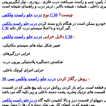
ین، چپ و راست می‌باشد. درب فلزی ، رودری ، نوار آبگیربیرونی
چیست؟
درب جلو راست ولکس C30
نوع
ت خودرو ممکن است در هنگام بازو بسته کردن
درب جلو راست ولکس
گیر کرده و یا اصلا سیستم درب کار نکند.
C30
:
درب جلو راست ولکس C30
دلایل خرابی
-تغییر شکل میله های سیستم مکانیکی
-خرابی درزگیرهای
-شکستن دستگیره پلاستیکی بیرون درب
-خرابی اجزای کوچک داخلی
:
روش رگلاژ کردن
درب جلو راست ولکس سی 30
کدام قطعه است. برای باز کردن روکش درب باید پیچ هایی که در قسمت
ی دوپهلو از قسمت درز و بالا کشیدن تکیه گاه
می شوند که در انتهای کار می توان دوباره آن ها را وصل نمود.