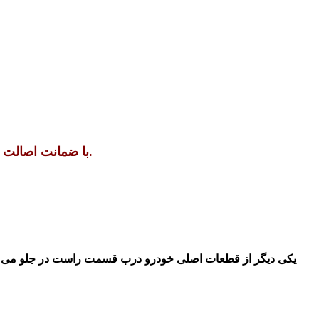
به دنبال درب جلو راست ولکس C30 با ضمانت اصالت و کیفیت بالا هستید همین حالا تماس بگیرید.
یکی دیگر از قطعات اصلی خودرو درب قسمت راست در جلو می با