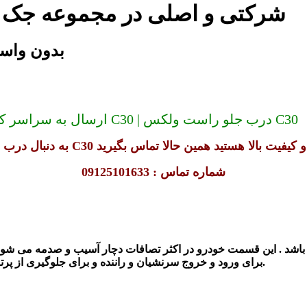
درب جلو راست ولکس C30 شرکتی و اصلی در مجموعه
درب جلو راست ولکس
ارسال به سراسر کشور (دیگر گران نخرید) قیمت درب جلو راست ولکس C30 | درب جلو راست ولکس C30
شماره تماس : 09125101633
شد . این قسمت خودرو در اکثر تصافات دچار آسیب
و صدمه می شود . 
برای ورود و خروج سرنشیان و راننده و برای جلوگیری از پرتاب شدن اشیائ به داخل و خارج شدن افراد به بیرون تعبیه شده است.