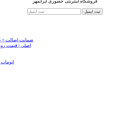
فروشگاه اینترنتی حضوری ایرانمهر
ثبت ایمیل
خرید تسمه تایم جک J5 اصلی اتومات | قیمت تسمه تایم JAC J5 + ضمانت اصالت
تسمه دینام جک S5 اص
دینام جک J5 | خرید و قیمت دینام جک J5 اتوماتیک | دینام جک J5 اتومات