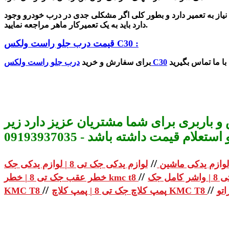
، نیاز به تعمیر دارد و بطور کلی اگر مشکلی جدی در درب خودرو وجود
دارد باید به یک تعمیرکار ماهر مراجعه نمایید.
قیمت درب جلو راست ولکس C30 :
درب جلو راست ولکس C30
برای سفارش و خرید
و باربری برای شما مشتریان عزیز دارد زیر
م قیمت داشته باشد - 09193937035
//
لوازم یدکی ماشین
//
خطر عقب جک تی 8 | خطر kmc t8
//
//
پمپ کلاچ جک تی 8 | پمپ کلاچ KMC T8
KMC T8