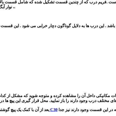
 .فریم درب که از چندین قسمت تشکیل شده که شامل قسمت بالا، پای
، نوار آبگیری داخلی ، شیشه ، شیشه بالابر ، ترمز درب و راهنمای شیشه است.
اشد . این درب ها به دلایل گوناگون دچار خرابی می شود . این قسم
 و قطعات مکانیکی داخل آن را مشاهده کرده و متوجه شوید که مشکل از 
باعث آزادسازی آن می شوید. با کشیدن پنل، پرچ های پلاستیکی که در این قسمت وجود دارند نیز جدا
درب جلو راست ولکس C30
بعد از آن با کمک یک پیچ گوشت