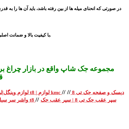
در صورتی که انحنای میله ها از بین رفته باشد، باید آن ها را به 
با کیفیت بالا و ضمانت اصلی با بهترین قیمت در بازار تهران چراغ برق با شماره درج شده در سایت با ما تماس بگیرید.
مجموعه جک شاپ واقع در بازار چراغ برق
ق
//
//
دیسک و صفحه جک تی 8
لوازم یدکی جک تی 8 | لوازم یدکی جک t8 | لوازم kmc
لوازم وینگل|لو
//
سپر عقب جک تی 8 | سپر عقب جک
واشر سر سیلندر جک تی 8 | واشر سر سیلندر جک t8