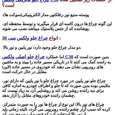
است؟
-پوسته-منبع نور-رفلکتور-مدار الکترونیکی(سوکت ها)
-این گونه چراغ ها درون کاسه ای قرار میگیرند و توسط محفظه ای
پوشاننده که از جنس پلاستیک میباشد نصب می شوند.
:
انواع
چراغ جلو ولکس سی 30
دو مدل چراغ جلو وجود دارد: نور پایین و نور بالا.
چراغ جلو اصلی ولکس C30
بدین صورت است که
اما عملکرد
به راننده کمک می کنند تا در تاریکی مسیر جاده را ببیند و به ماشین
های روبرویی نشان می دهند که خودروی در مسیر جاده (لاین)
مقابل در حال حرکت است.
-چراغ جلو نور پایین
:در مورد چراغ جلو با نور پایین که دارای نور
ملایمی بوده بدین صورت که تا جلو و اطراف خودرو به اندازه کافی
برای دید راننده روشن می کند و روشنایی آن، به زیاد نیست که
چشمان راننده خودروهای مقابل را آزار بدهد.
چراغ های نور بالا: این نوع از چراغ
ها
نور را به صورت متمرکز
-
کرده که سبب آزار چشم راننده روبرویی می گردد .البته زمانی باید
از نور بالا استفاده کرد که خودرو از روبروی نمی آید.