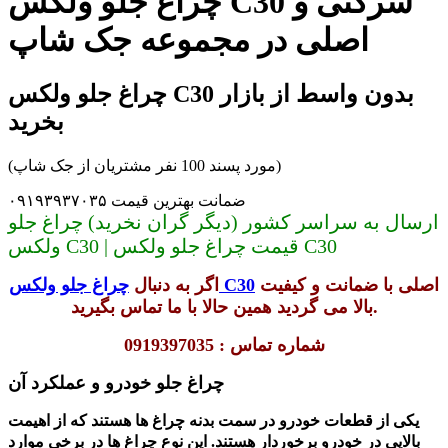
چراغ جلو ولکس C30 شرکتی و
اصلی در مجموعه جک شاپ
چراغ جلو ولکس C30 بدون واسط از بازار
بخرید
(مورد پسند 100 نفر مشتریان از جک شاپ)
ضمانت بهترین قیمت ۰۹۱۹۳۹۳۷۰۳۵
ارسال به سراسر کشور (دیگر گران نخرید) چراغ جلو
ولکس C30 | قیمت چراغ جلو ولکس C30
اصلی با ضمانت و کیفیت
چراغ جلو ولکس C30
اگر به دنبال
بالا می گردید همین حالا با ما تماس بگیرید.
شماره تماس : 0919397035
چراغ جلو خودرو و عملکرد آن
یکی از قطعات خودرو در سمت بدنه چراغ ها هستند که از اهیمت
بالایی در خودرو برخوردار هستند. این نوع چراغ ها در برخی موارد