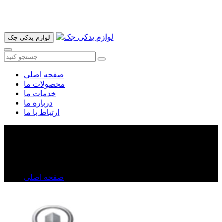
آدرس ما تهران میدان امام خمینی خیابان اکباتان پاساژ الغدیر طبقه
اول پلاک 36 فروشگاه ایرانمهر میباشد ارسال پیک موتوری و ارسال
به شهرستان انجام میشود 09193937035
لوازم یدکی جک
صفحه اصلی
محصولات ما
خدمات ما
درباره ما
ارتباط با ما
چراغ جلو ولکس C۳۰
چراغ جلو ولکس C۳۰
صفحه اصلی