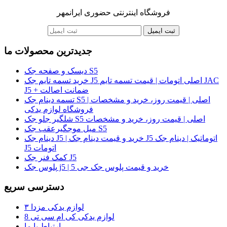
فروشگاه اینترنتی حضوری ایرانمهر
ثبت ایمیل
جدیدترین محصولات ما
دیسک و صفحه جک S5
خرید تسمه تایم جک J5 اصلی اتومات | قیمت تسمه تایم JAC
J5 + ضمانت اصالت
تسمه دینام جک S5 اصلی | قیمت روز، خرید و مشخصات |
فروشگاه لوازم یدکی
شلگیر جلو جک S5 اصلی | قیمت روز، خرید و مشخصات
میل موجگیرعقب جک S5
دینام جک J5 | خرید و قیمت دینام جک J5 اتوماتیک | دینام جک
J5 اتومات
کمک فنر جک J5
پلوس جک j5 | خرید و قیمت پلوس جک جی 5
دسترسی سریع
لوازم یدکی مزدا ۳
لوازم یدکی کی ام سی تی 8
ارتباط با ما