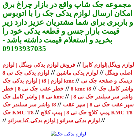
مجموعه جک شاپ واقع در بازار چراغ برق
امکان ارسال لوازم یدکی جک را با اتوبوس
و باربری برای شما مشتریان عزیز دارد زیر
قیمت بازار جنس و قطعه یدکی خود را
بخرید و استعلام قیمت داشته باشد -
09193937035
//
لوازم وینگل|لوازم کاپرا
فروش لوازم یدکی وینگل | لوازم
//
//
اصلی وینگل
لوازم یدکی ماشین
لوازم یدکی جک تی 8
//
دیسک و صفحه جک تی
| لوازم یدکی جک t8 | لوازم kmc
//
//
واشر کامل جک
خطر عقب جک تی 8 | خطر kmc t8
8
//
واشر سر سیلندر جک تی 8 |
تی 8 | واشر کامل جک kmc
//
سپر عقب جک تی 8 | سپر عقب
واشر سر سیلندر جک t8
//
پمپ کلاچ جک تی 8 | پمپ کلاچ KMC T8
جک KMC T8
//
//
لوازم یدکی سراتو | لوازم یدکی کیا سراتو