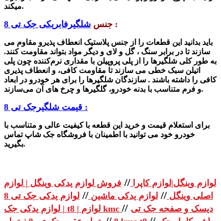
میکند.
:
جنس
شلگیرفابریکی جک تی 8
باید بدانید این قطعات را از جنس پلاستیک انعطاف پذیرو مقاوم می
سازند تا در برابر سنگ ، گل و لای و دیگر مواد بتواند مقاومت کنند.
به طور کلی
شلگیرها را از پلی پروپیلن با مقداری نرم‌کننده چون پلی
اتیلن سبک خطی می سازند تا مقاومت کافی، و انعطاف پذیری
کافی را داشته باشند . سازندگان شلگیرها را برای هر خودرو در ابعاد
و فرم متناسب با بدنه خودرو، گلگیرها و چرخ های آن می‌سازند.
قیمت شلگیرجک تی 8 :
برای استعلام قیمت و خرید این قطعه با کیفیت عالی و متناسب با
خودرو خود می توانید با اطمینان با فروشگاه جک شاپ تماس
بگیرید.
//
لوازم وینگل|لوازم کاپرا
فروش لوازم یدکی وینگل | لوازم
//
//
اصلی وینگل
لوازم یدکی ماشین
لوازم یدکی جک تی 8
//
دیسک و صفحه جک تی
| لوازم یدکی جک t8 | لوازم kmc
//
//