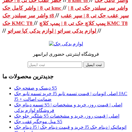
واشر کامل جک
خطر عقب جک تی 8 | خطر kmc t8
8
//
واشر سر سیلندر جک تی 8 |
تی 8 | واشر کامل جک kmc
//
سپر عقب جک تی 8 | سپر عقب
واشر سر سیلندر جک t8
//
پمپ کلاچ جک تی 8 | پمپ کلاچ KMC T8
جک KMC T8
//
//
لوازم یدکی سراتو | لوازم یدکی کیا سراتو
فروشگاه اینترنتی حضوری ایرانمهر
ثبت ایمیل
جدیدترین محصولات ما
دیسک و صفحه جک S5
خرید تسمه تایم جک J5 اصلی اتومات | قیمت تسمه تایم JAC
J5 + ضمانت اصالت
تسمه دینام جک S5 اصلی | قیمت روز، خرید و مشخصات |
فروشگاه لوازم یدکی
شلگیر جلو جک S5 اصلی | قیمت روز، خرید و مشخصات
میل موجگیرعقب جک S5
دینام جک J5 | خرید و قیمت دینام جک J5 اتوماتیک | دینام جک