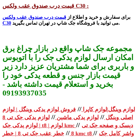
قیمت درب صندوق عقب ولکس C30 :
برای سفارش و خرید و اطلاع از
قیمت درب صندوق عقب ولکس
می توانید با فروشگاه جک شاپ در تهران تماس بگیرید.
C30
مجموعه جک شاپ واقع در بازار چراغ برق
امکان ارسال لوازم یدکی جک را با اتوبوس
و باربری برای شما مشتریان عزیز دارد زیر
قیمت بازار جنس و قطعه یدکی خود را
بخرید و استعلام قیمت داشته باشد -
09193937035
//
لوازم وینگل|لوازم کاپرا
فروش لوازم یدکی وینگل | لوازم
//
//
اصلی وینگل
لوازم یدکی ماشین
لوازم یدکی جک تی 8
//
دیسک و صفحه جک تی
| لوازم یدکی جک t8 | لوازم kmc
//
//
واشر کامل جک
خطر عقب جک تی 8 | خطر kmc t8
8