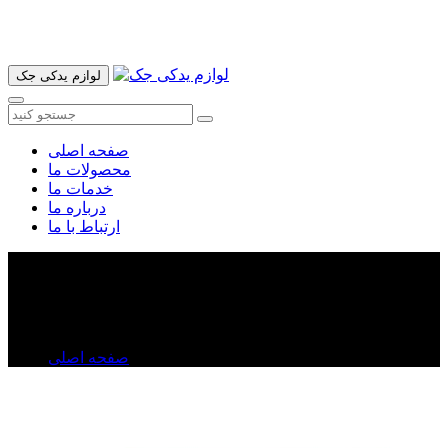
آدرس ما تهران میدان امام خمینی خیابان اکباتان پاساژ الغدیر طبقه
اول پلاک 36 فروشگاه ایرانمهر میباشد ارسال پیک موتوری و ارسال
به شهرستان انجام میشود 09193937035
لوازم یدکی جک
صفحه اصلی
محصولات ما
خدمات ما
درباره ما
ارتباط با ما
درب صندوق عقب ولکس C۳۰
درب صندوق عقب ولکس C۳۰
صفحه اصلی