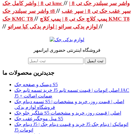
//
واشر سر سیلندر جک تی 8 |
تی 8 | واشر کامل جک kmc
//
سپر عقب جک تی 8 | سپر عقب
واشر سر سیلندر جک t8
//
پمپ کلاچ جک تی 8 | پمپ کلاچ KMC T8
جک KMC T8
//
//
لوازم یدکی سراتو | لوازم یدکی کیا سراتو
فروشگاه اینترنتی حضوری ایرانمهر
ثبت ایمیل
جدیدترین محصولات ما
دیسک و صفحه جک S5
خرید تسمه تایم جک J5 اصلی اتومات | قیمت تسمه تایم JAC
J5 + ضمانت اصالت
تسمه دینام جک S5 اصلی | قیمت روز، خرید و مشخصات |
فروشگاه لوازم یدکی
شلگیر جلو جک S5 اصلی | قیمت روز، خرید و مشخصات
میل موجگیرعقب جک S5
دینام جک J5 | خرید و قیمت دینام جک J5 اتوماتیک | دینام جک
J5 اتومات