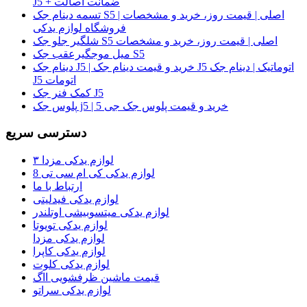
J5 + ضمانت اصالت
تسمه دینام جک S5 اصلی | قیمت روز، خرید و مشخصات |
فروشگاه لوازم یدکی
شلگیر جلو جک S5 اصلی | قیمت روز، خرید و مشخصات
میل موجگیرعقب جک S5
دینام جک J5 | خرید و قیمت دینام جک J5 اتوماتیک | دینام جک
J5 اتومات
کمک فنر جک J5
پلوس جک j5 | خرید و قیمت پلوس جک جی 5
دسترسی سریع
لوازم یدکی مزدا ۳
لوازم یدکی کی ام سی تی 8
ارتباط با ما
لوازم یدکی فیدلیتی
لوازم یدکی میتسوبیشی اوتلندر
لوازم یدکی تویوتا
لوازم یدکی مزدا
لوازم یدکی کاپرا
لوازم یدکی کلوت
قیمت ماشین ظرفشویی ااگ
لوازم یدکی سراتو