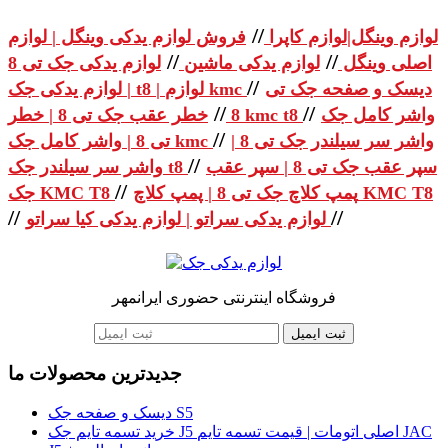
//
لوازم وینگل|لوازم کاپرا
فروش لوازم یدکی وینگل | لوازم
//
//
اصلی وینگل
لوازم یدکی ماشین
لوازم یدکی جک تی 8
//
دیسک و صفحه جک تی
| لوازم یدکی جک t8 | لوازم kmc
//
//
واشر کامل جک
خطر عقب جک تی 8 | خطر kmc t8
8
//
واشر سر سیلندر جک تی 8 |
تی 8 | واشر کامل جک kmc
//
سپر عقب جک تی 8 | سپر عقب
واشر سر سیلندر جک t8
//
پمپ کلاچ جک تی 8 | پمپ کلاچ KMC T8
جک KMC T8
//
//
لوازم یدکی سراتو | لوازم یدکی کیا سراتو
فروشگاه اینترنتی حضوری ایرانمهر
ثبت ایمیل
جدیدترین محصولات ما
دیسک و صفحه جک S5
خرید تسمه تایم جک J5 اصلی اتومات | قیمت تسمه تایم JAC