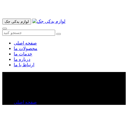
آدرس ما تهران میدان امام خمینی خیابان اکباتان پاساژ الغدیر طبقه
اول پلاک 36 فروشگاه ایرانمهر میباشد ارسال پیک موتوری و ارسال
به شهرستان انجام میشود 09193937035
لوازم یدکی جک
صفحه اصلی
محصولات ما
خدمات ما
درباره ما
ارتباط با ما
چراغ روی آینه ولکس C۳۰
چراغ روی آینه ولکس C۳۰
صفحه اصلی