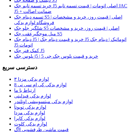
دیسک و صفحه جک S5
خرید تسمه تایم جک J5 اصلی اتومات | قیمت تسمه تایم JAC
J5 + ضمانت اصالت
تسمه دینام جک S5 اصلی | قیمت روز، خرید و مشخصات |
فروشگاه لوازم یدکی
شلگیر جلو جک S5 اصلی | قیمت روز، خرید و مشخصات
میل موجگیرعقب جک S5
دینام جک J5 | خرید و قیمت دینام جک J5 اتوماتیک | دینام جک
J5 اتومات
کمک فنر جک J5
پلوس جک j5 | خرید و قیمت پلوس جک جی 5
دسترسی سریع
لوازم یدکی مزدا ۳
لوازم یدکی کی ام سی تی 8
ارتباط با ما
لوازم یدکی فیدلیتی
لوازم یدکی میتسوبیشی اوتلندر
لوازم یدکی تویوتا
لوازم یدکی مزدا
لوازم یدکی کاپرا
لوازم یدکی کلوت
قیمت ماشین ظرفشویی ااگ