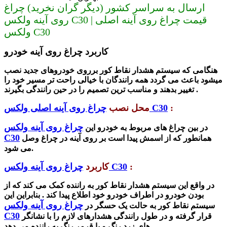
ارسال به سراسر کشور (دیگر گران نخرید) چراغ
روی آینه ولکس C30 | قیمت چراغ روی آینه اصلی
ولکس C30
کاربرد چراغ روی آینه خودرو
هنگامی که
سیستم
هشدار
نقاط
کور
برروی خودروهای جدید نصب
میشود باعث می گردد همه رانندگان با خیالی راحت تر مسیر خود را
تغییر بدهند و مناسب ترین تصمیم را در حین رانندگی بگیرند .
:
چراغ روی آینه اصلی ولکس C30
محل نصب
چراغ روی آینه ولکس
در بین چراغ های مربوط به خودرو این
C30
همانطور که از اسمش پیدا است بر روی آینه در چراغ وصل
می شود.
:
چراغ روی آینه ولکس C30
کاربرد
در واقع این سیستم
هشدار
نقاط
کور
به راننده کمک می کند که از
بودن خودرو در اطراف خودرو خود اطلاع پیدا کند .
بنابراین این
چراغ روی آینه ولکس
سیستم
نقاط
کور
به حالت یک حسگر در
C30
قرار گرفته و در طول رانندگی هشدارهای لازم را با نشانگر
های زرد رنگ و یا قرمر رنگ به راننده می دهد.