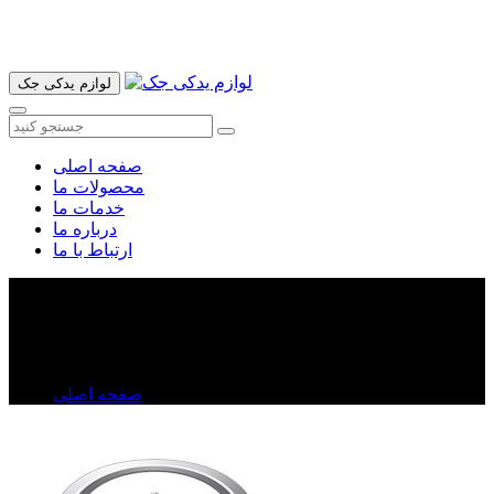
آدرس ما تهران میدان امام خمینی خیابان اکباتان پاساژ الغدیر طبقه
اول پلاک 36 فروشگاه ایرانمهر میباشد ارسال پیک موتوری و ارسال
به شهرستان انجام میشود 09193937035
لوازم یدکی جک
صفحه اصلی
محصولات ما
خدمات ما
درباره ما
ارتباط با ما
تسمه هیدرولیک ولکس C۳۰
تسمه هیدرولیک ولکس C۳۰
صفحه اصلی