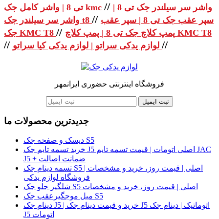
//
واشر سر سیلندر جک تی 8 |
تی 8 | واشر کامل جک kmc
//
سپر عقب جک تی 8 | سپر عقب
واشر سر سیلندر جک t8
//
پمپ کلاچ جک تی 8 | پمپ کلاچ KMC T8
جک KMC T8
//
//
لوازم یدکی سراتو | لوازم یدکی کیا سراتو
فروشگاه اینترنتی حضوری ایرانمهر
ثبت ایمیل
جدیدترین محصولات ما
دیسک و صفحه جک S5
خرید تسمه تایم جک J5 اصلی اتومات | قیمت تسمه تایم JAC
J5 + ضمانت اصالت
تسمه دینام جک S5 اصلی | قیمت روز، خرید و مشخصات |
فروشگاه لوازم یدکی
شلگیر جلو جک S5 اصلی | قیمت روز، خرید و مشخصات
میل موجگیرعقب جک S5
دینام جک J5 | خرید و قیمت دینام جک J5 اتوماتیک | دینام جک
J5 اتومات