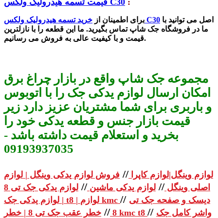
:
قیمت تسمه هیدرولیک ولکس C30
اصل می توانید با
خرید تسمه هیدرولیک ولکس C30
برای اطمینان از
ما در فرو
شگاه جک
شاپ تماس بگیرید. ما این قطعه را با نازلترین
ش می رسانیم.
قیمت و با کیفیت عالی به فرو
مجموعه جک شاپ واقع در بازار چراغ برق
امکان ارسال لوازم یدکی جک را با اتوبوس
و باربری برای شما مشتریان عزیز دارد زیر
قیمت بازار جنس و قطعه یدکی خود را
بخرید و استعلام قیمت داشته باشد -
09193937035
//
لوازم وینگل|لوازم کاپرا
فروش لوازم یدکی وینگل | لوازم
//
//
اصلی وینگل
لوازم یدکی ماشین
لوازم یدکی جک تی 8
//
دیسک و صفحه جک تی
| لوازم یدکی جک t8 | لوازم kmc
//
//
واشر کامل جک
خطر عقب جک تی 8 | خطر kmc t8
8