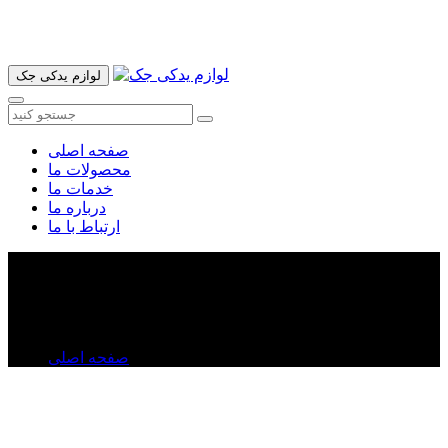
آدرس ما تهران میدان امام خمینی خیابان اکباتان پاساژ الغدیر طبقه
اول پلاک 36 فروشگاه ایرانمهر میباشد ارسال پیک موتوری و ارسال
به شهرستان انجام میشود 09193937035
لوازم یدکی جک
صفحه اصلی
محصولات ما
خدمات ما
درباره ما
ارتباط با ما
اویل پمپ ولکس C۳۰
اویل پمپ ولکس C۳۰
صفحه اصلی