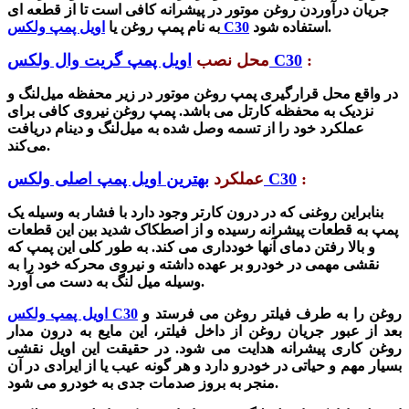
جریان درآوردن روغن موتور در پیشرانه کافی است تا از قطعه ای
استفاده شود.
اویل پمپ ولکس C30
به نام پمپ روغن یا
:
اویل پمپ گریت وال ولکس C30
محل نصب
در واقع محل قرارگیری پمپ روغن موتور در زیر محفظه میل‌لنگ و
نزدیک به محفظه کارتل می باشد. پمپ روغن نیروی کافی برای
عملکرد خود را از تسمه وصل شده به میل‌لنگ و دینام دریافت
می‌کند.
:
بهترین اویل پمپ اصلی ولکس C30
عملکرد
بنابراین روغنی که در درون کارتر وجود دارد با فشار به وسیله یک
پمپ به قطعات پیشرانه رسیده و از اصطکاک شدید بین این قطعات
و بالا رفتن دمای آنها خودداری می کند. به طور کلی این پمپ که
نقشی مهمی در خودرو بر عهده داشته و نیروی محرکه خود را به
وسیله میل لنگ به دست می آورد.
روغن را به طرف فیلتر روغن می فرستد و
اویل پمپ ولکس C30
بعد از عبور جریان روغن از داخل فیلتر، این مایع به درون مدار
روغن کاری پیشرانه هدایت می شود. در حقیقت این اویل نقشی
بسیار مهم و حیاتی در خودرو دارد و هر گونه عیب یا از ایرادی در آن
منجر به بروز صدمات جدی به خودرو می شود.