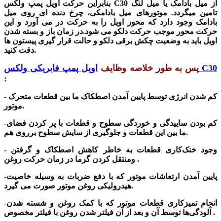
از میل بادامک یا میل لنگ
اویل پمپ ولکس C30
بنابراین حرکت
تامین میگردد. موتورهای میل بادامکی، چرخ دنده ای روی میل
بادامک وجود دارد که محور اویل را به حرکت در می آورد و این
حرکت محور موجب حرکت دلکو می شود.در زمان باز و بسته شدن
اویل باید به وضعیت چکش برقی دلکو و حالت قرار گیری پیستون ها
دقت کنید.
اویل پمپ فابریکی ولکس C30
پس به طور خلاصه وظایف
:
- کم شدن انرژی توسط پایین آمدن اصطکاک ما بین قطعات متحرک
موتور.
-کم بودن ساییدگی و خوردگی سطوح و قطعات با پر کردن فضای
ما بین این قطعات و جلوگیری از سایش سطوح برروی هم.
- وجود خنک‌کاری قطعات به خاطر کاهش اصطکاک و گرفتن
ومنتقل کردن گرما در زمان حرکت روغن .
-پایین آمدن ارتعاشات موتور که با دفع ضربات به وسیله خاصیت
هیدرولیکی روغن موتور صورت می گیرد.
-انجام تمیزکاری قطعات موتور که با کمک روغن و شسته شدن
آلودگی‌ها توسط آن و بعد از آن فیلتر شدن روغن با فیلتر مخصوص .