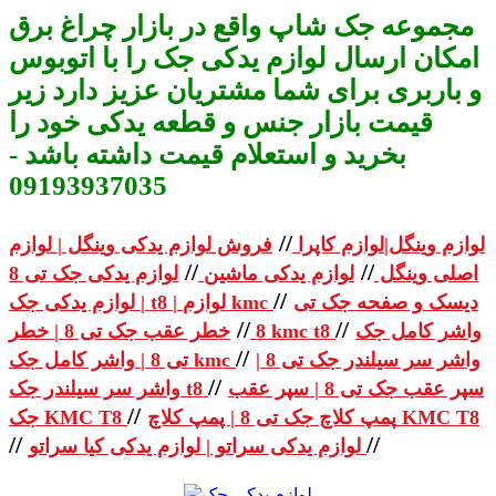
مجموعه جک شاپ واقع در بازار چراغ برق
امکان ارسال لوازم یدکی جک را با اتوبوس
و باربری برای شما مشتریان عزیز دارد زیر
قیمت بازار جنس و قطعه یدکی خود را
بخرید و استعلام قیمت داشته باشد -
09193937035
//
لوازم وینگل|لوازم کاپرا
فروش لوازم یدکی وینگل | لوازم
//
//
اصلی وینگل
لوازم یدکی ماشین
لوازم یدکی جک تی 8
//
دیسک و صفحه جک تی
| لوازم یدکی جک t8 | لوازم kmc
//
//
واشر کامل جک
خطر عقب جک تی 8 | خطر kmc t8
8
//
واشر سر سیلندر جک تی 8 |
تی 8 | واشر کامل جک kmc
//
سپر عقب جک تی 8 | سپر عقب
واشر سر سیلندر جک t8
//
پمپ کلاچ جک تی 8 | پمپ کلاچ KMC T8
جک KMC T8
//
//
لوازم یدکی سراتو | لوازم یدکی کیا سراتو