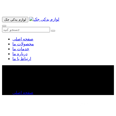
آدرس ما تهران میدان امام خمینی خیابان اکباتان پاساژ الغدیر طبقه
اول پلاک 36 فروشگاه ایرانمهر میباشد ارسال پیک موتوری و ارسال
به شهرستان انجام میشود 09193937035
لوازم یدکی جک
صفحه اصلی
محصولات ما
خدمات ما
درباره ما
ارتباط با ما
قفل درب موتور ولکس C۳۰
قفل درب موتور ولکس C۳۰
صفحه اصلی