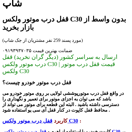
شاپ
قفل درب موتور ولکس C30 بدون واسط از
بازار بخرید
(مورد پسند 259 نفر مشتریان از جک شاپ)
ضمانت بهترین قیمت ۰۹۱۹۳۹۳۷۰۳۵
ارسال به سراسر کشور (دیگر گران نخرید) قفل
درب موتور ولکس C30 | قیمت قفل درب موتور
ولکس C30
قفل درب موتور خودرو چیست؟
در واقع قفل درب موتورپوششی لولایی بر روی موتور خودرو می
باشد که می توان به اجزای موتور برای تعمیر و نگهداری را
دسترسی داشته باشید . البته این قطعه برای موتور می تواند از
محافظ قفل کاپوت در کنار قفل آی سی یو استفاده شود .
:
قفل درب موتور ولکس C30
کاربرد
بر
قفل درب موتور ولکس C30
کاپوت خودرو با استفاده از اهرم و