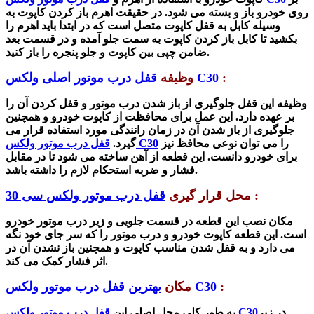
روی خودرو باز و بسته می شود. در حقیقت اهرم باز کردن کاپوت به
وسیله کابل به قفل کاپوت متصل است که در ابتدا باید اهرم را
بکشید تا کابل باز کردن کاپوت به سمت جلو آمده و در قسمت بعد
ضامن چپی بین کاپوت و جلو پنجره را باز کنید.
:
قفل درب موتور اصلی ولکس C30
وظیفه
وظیفه این قفل جلوگیری از باز شدن درب موتور و قفل کردن آن را
بر عهده دارد. این عمل برای محافظت از کاپوت خودرو و همچنین
جلوگیری از باز شدن آن در زمان رانندگی مورد استفاده قرار می
را می ‌توان نوعی محافظ نیز
قفل درب موتور ولکس C30
گیرد.
برای خودرو دانست. این قطعه از آهن ساخته می شود تا در مقابل
فشار و ضربه استحکام لازم را داشته باشد.
:
محل قرار گیری
قفل درب موتور ولکس سی 30
مکان نصب این قطعه در قسمت جلویی و زیر درب موتور خودرو
است. این قطعه کاپوت خودرو
و درب موتور را که سر جای خود نگه
می دارد
و به قفل شدن مناسب کاپوت و همچنین باز نشدن آن در
اثر فشار کمک می کند.
:
بهترین قفل درب موتور ولکس C30
مکان
در زیر
قفل درب موتور ولکس C30
به طور کلی محل اصلی این