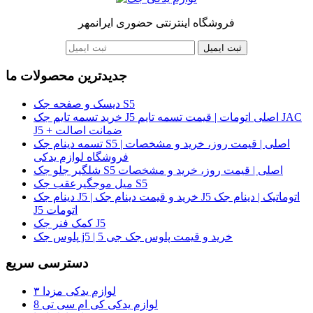
فروشگاه اینترنتی حضوری ایرانمهر
ثبت ایمیل
جدیدترین محصولات ما
دیسک و صفحه جک S5
خرید تسمه تایم جک J5 اصلی اتومات | قیمت تسمه تایم JAC
J5 + ضمانت اصالت
تسمه دینام جک S5 اصلی | قیمت روز، خرید و مشخصات |
فروشگاه لوازم یدکی
شلگیر جلو جک S5 اصلی | قیمت روز، خرید و مشخصات
میل موجگیرعقب جک S5
دینام جک J5 | خرید و قیمت دینام جک J5 اتوماتیک | دینام جک
J5 اتومات
کمک فنر جک J5
پلوس جک j5 | خرید و قیمت پلوس جک جی 5
دسترسی سریع
لوازم یدکی مزدا ۳
لوازم یدکی کی ام سی تی 8