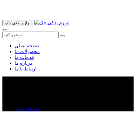
آدرس ما تهران میدان امام خمینی خیابان اکباتان پاساژ الغدیر طبقه
اول پلاک 36 فروشگاه ایرانمهر میباشد ارسال پیک موتوری و ارسال
به شهرستان انجام میشود 09193937035
لوازم یدکی جک
صفحه اصلی
محصولات ما
خدمات ما
درباره ما
ارتباط با ما
سنسور موقعیت میل لنگ ولکس C۳۰
سنسور موقعیت میل لنگ ولکس C۳۰
صفحه اصلی