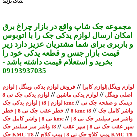
دیاگ بزنید.
مجموعه جک شاپ واقع در بازار چراغ برق
امکان ارسال لوازم یدکی جک را با اتوبوس
و باربری برای شما مشتریان عزیز دارد زیر
قیمت بازار جنس و قطعه یدکی خود را
بخرید و استعلام قیمت داشته باشد -
09193937035
//
لوازم وینگل|لوازم کاپرا
فروش لوازم یدکی وینگل | لوازم
//
//
اصلی وینگل
لوازم یدکی ماشین
لوازم یدکی جک تی 8
//
دیسک و صفحه جک تی
| لوازم یدکی جک t8 | لوازم kmc
//
//
واشر کامل جک
خطر عقب جک تی 8 | خطر kmc t8
8
//
واشر سر سیلندر جک تی 8 |
تی 8 | واشر کامل جک kmc
//
سپر عقب جک تی 8 | سپر عقب
واشر سر سیلندر جک t8
//
پمپ کلاچ جک تی 8 | پمپ کلاچ KMC T8
جک KMC T8