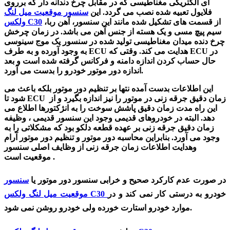
ای الکتریکی مغناطیسی که در مقابل چرخ دندانه دار که برروی
فلایول تعبیه شده نصب می گردد. این
سنسور موقعیت میل لنگ
از قسمت های تشکیل شده مانند این سنسور، آهن ربا،
ولکس C30
سیم پیچ مسی و یک هسته از جنس آهن می باشد. در زمان چرخش
چرخ دنده میدان مغناطیسی تولید شده در سنسور یک موج سینوسی
به وجود آورده و به طرف ECU هدایت می کند. وقتی که ECU در
حال حساب کردن اندازه دامنه و فرکانس گرفته شده است و بعد
اندازه دور موتور خودرو را بدست می آورد.
این اطلاعات بدست آمده نتها بر تنظیم دور موتور بلکه باعث می
شود تا ECU زمان دقیق جرقه زنی در موتور را نیز اندازه بگیرد و از
این راه مدت زمان دقیق پاشش سوخت را به انژکتورها اطلاع می
دهد. البته در خودروهای قدیمی وجود این سنسور قدیمی ، وظیفه
زمان دقیق جرقه زنی بر عهده قطعه دلکو بود که مشکلاتی را به
وجود می آورد. بنابراین محاسبه دور موتور و تنظیم دور موتور آرام
وهدایت اطلاعات زمان جرقه زنی از وظایف اصلی سنسور
موقعیت است .
در صورت عدم کارکرد صحیح و خرابی سنسور دور موتور یا
سنسور
خودرو به درستی کار نمی کند و در
موقعیت میل لنگ ولکس C30
موارد خودرو استارت خورده ولی خودرو روشن نمی شود.